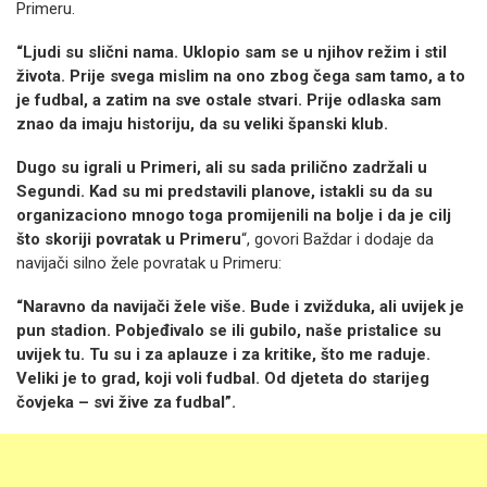
Primeru.
“Ljudi su slični nama. Uklopio sam se u njihov režim i stil
života. Prije svega mislim na ono zbog čega sam tamo, a to
je fudbal, a zatim na sve ostale stvari. Prije odlaska sam
znao da imaju historiju, da su veliki španski klub.
Dugo su igrali u Primeri, ali su sada prilično zadržali u
Segundi. Kad su mi predstavili planove, istakli su da su
organizaciono mnogo toga promijenili na bolje i da je cilj
što skoriji povratak u Primeru
“, govori Baždar i dodaje da
navijači silno žele povratak u Primeru:
“Naravno da navijači žele više. Bude i zvižduka, ali uvijek je
pun stadion. Pobjeđivalo se ili gubilo, naše pristalice su
uvijek tu. Tu su i za aplauze i za kritike, što me raduje.
Veliki je to grad, koji voli fudbal. Od djeteta do starijeg
čovjeka – svi žive za fudbal”.