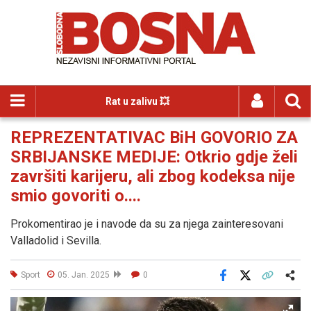
Rat u zalivu 💥
REPREZENTATIVAC BiH GOVORIO ZA
SRBIJANSKE MEDIJE: Otkrio gdje želi
završiti karijeru, ali zbog kodeksa nije
smio govoriti o....
Prokomentirao je i navode da su za njega zainteresovani
Valladolid i Sevilla.
Sport
05. Jan. 2025
0
Facebook
X
Kopiraj link
Više