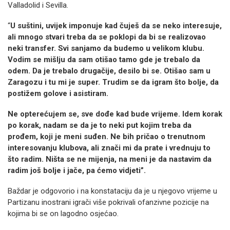
Valladolid i Sevilla.
“
U suštini, uvijek imponuje kad čuješ da se neko interesuje,
ali mnogo stvari treba da se poklopi da bi se realizovao
neki transfer. Svi sanjamo da budemo u velikom klubu.
Vodim se mišlju da sam otišao tamo gde je trebalo da
odem. Da je trebalo drugačije, desilo bi se. Otišao sam u
Zaragozu i tu mi je super. Trudim se da igram što bolje, da
postižem golove i asistiram.
Ne opterećujem se, sve dođe kad bude vrijeme. Idem korak
po korak, nadam se da je to neki put kojim treba da
prođem, koji je meni suđen. Ne bih pričao o trenutnom
interesovanju klubova, ali znači mi da prate i vrednuju to
što radim. Ništa se ne mijenja, na meni je da nastavim da
radim još bolje i jače, pa ćemo vidjeti”.
Baždar je odgovorio i na konstataciju da je u njegovo vrijeme u
Partizanu inostrani igrači više pokrivali ofanzivne pozicije na
kojima bi se on lagodno osjećao.