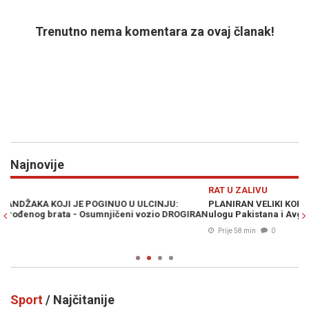
Trenutno nema komentara za ovaj članak!
Najnovije
Previous
N
RAT U ZALIVU
D
PLANIRAN VELIKI KOPNENI NAPAD NA IRAN: Pezeškijan otkrio
O
RAN
ulogu Pakistana i Avganistana - "Plan neprijatelja je propao"
no
Prije 58 min
0
Sport
/ Najčitanije