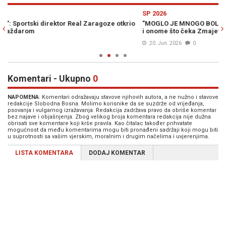
Previous
N
SP 2026
S
o
"MOGLO JE MNOGO BOLJE": Baždar i Dedić o porazu od Švicarske
OV
i onome što čeka Zmajeve
He
20. Jun. 2026
0
Komentari - Ukupno
0
NAPOMENA
: Komentari odražavaju stavove njihovih autora, a ne nužno i stavove
redakcije Slobodna Bosna. Molimo korisnike da se suzdrže od vrijeđanja,
psovanja i vulgarnog izražavanja. Redakcija zadržava pravo da obriše komentar
bez najave i objašnjenja. Zbog velikog broja komentara redakcija nije dužna
obrisati sve komentare koji krše pravila. Kao čitalac također prihvatate
mogućnost da među komentarima mogu biti pronađeni sadržaji koji mogu biti
u suprotnosti sa vašim vjerskim, moralnim i drugim načelima i uvjerenjima.
LISTA KOMENTARA
DODAJ KOMENTAR