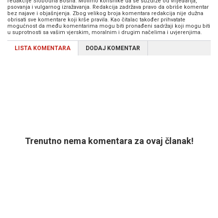
redakcije Slobodna Bosna. Molimo korisnike da se suzdrže od vrijeđanja,
psovanja i vulgarnog izražavanja. Redakcija zadržava pravo da obriše komentar
bez najave i objašnjenja. Zbog velikog broja komentara redakcija nije dužna
obrisati sve komentare koji krše pravila. Kao čitalac također prihvatate
mogućnost da među komentarima mogu biti pronađeni sadržaji koji mogu biti
u suprotnosti sa vašim vjerskim, moralnim i drugim načelima i uvjerenjima.
LISTA KOMENTARA
DODAJ KOMENTAR
Trenutno nema komentara za ovaj članak!