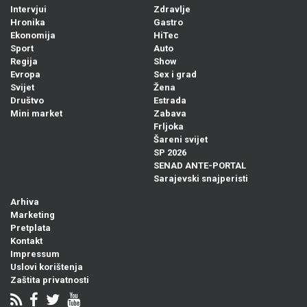
Intervjui
Zdravlje
Hronika
Gastro
Ekonomija
HiTec
Sport
Auto
Regija
Show
Evropa
Sex i grad
Svijet
Žena
Društvo
Estrada
Mini market
Zabava
Frljoka
Šareni svijet
SP 2026
SENAD ANTE-PORTAL
Sarajevski snajperisti
Arhiva
Marketing
Pretplata
Kontakt
Impressum
Uslovi korištenja
Zaštita privatnosti