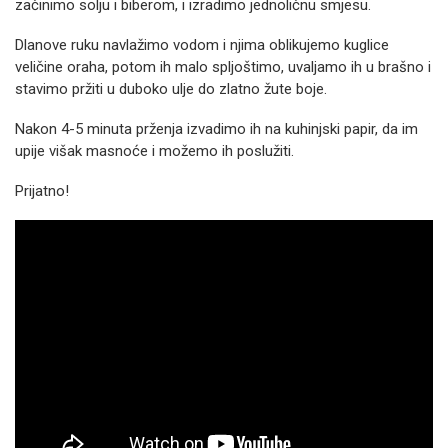
začinimo solju i biberom, i izradimo jednoličnu smjesu.
Dlanove ruku navlažimo vodom i njima oblikujemo kuglice
veličine oraha, potom ih malo spljoštimo, uvaljamo ih u brašno i
stavimo pržiti u duboko ulje do zlatno žute boje.
Nakon 4-5 minuta prženja izvadimo ih na kuhinjski papir, da im
upije višak masnoće i možemo ih poslužiti.
Prijatno!