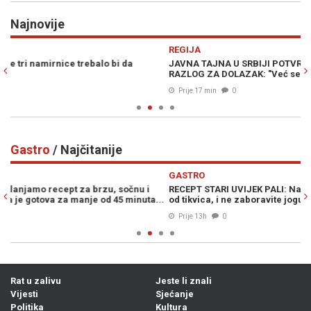
Najnovije
Previous
N
REGIJA
E
JAVNA TAJNA U SRBIJI POTVRĐENA, ZELENSKI IMA JAKO DOBAR
N
RAZLOG ZA DOLAZAK: "Već se obilaze lokacije..."
fa
Prije 17 min
0
Gastro
/ Najčitanije
Previous
N
GASTRO
G
RECEPT STARI UVIJEK PALI: Na brzinu napravite izvrsni izljevak
BR
..
od tikvica, i ne zaboravite jogurt...
sv
Prije 13h
0
Rat u zalivu
Jeste li znali
Vijesti
Sjećanje
Politika
Kultura