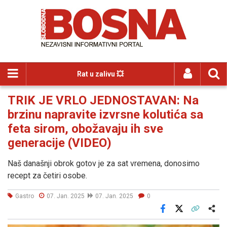
Rat u zalivu 💥
TRIK JE VRLO JEDNOSTAVAN: Na
brzinu napravite izvrsne kolutića sa
feta sirom, obožavaju ih sve
generacije (VIDEO)
Naš današnji obrok gotov je za sat vremena, donosimo
recept za četiri osobe.
Gastro
07. Jan. 2025
07. Jan. 2025
0
Facebook
X
Kopiraj link
Više