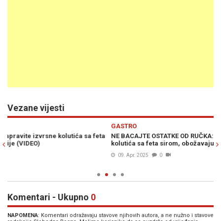
Vezane vijesti
Previous
N
GASTRO
G
a
NE BACAJTE OSTATKE OD RUČKA: Na brzinu napravite izvrsne
NE
kolutića sa feta sirom, obožavaju ih sve generacije (VIDEO)
iz
(V
09. Apr. 2025
0
Komentari - Ukupno
0
NAPOMENA
: Komentari odražavaju stavove njihovih autora, a ne nužno i stavove