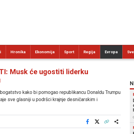
i
Hronika
Ekonomija
Sport
Regija
Evropa
Sve
 Musk će ugostiti liderku
u
N
o bogatstvo kako bi pomogao republikancu Donaldu Trumpu
e sve glasniji u podršci krajnje desničarskim i
Facebook
X
Kopiraj link
Više