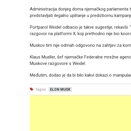
Administracija donjeg doma njemačkog parlamenta ta
predstavljati ilegalno uplitanje u predizbornu kampanj
Portparol Weidel odbacio je takve sugestije, rekavši: “
razgovor na platformi X, koji prethodno nije bio koordi
Muskov tim nije odmah odgovorio na zahtjev za kom
Klaus Mueller, šef njemačke Federalne mrežne agencij
Muskove razgovore s Weidel.
Međutim, dodao je da bi bilo kakvi dokazi o manipulacij
Tagovi:
ELON MUSK