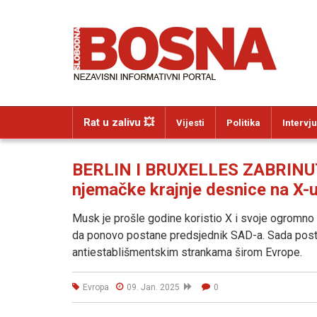
Rat u zalivu 💥
Vijesti
Politika
Intervju
BERLIN I BRUXELLES ZABRINUTI:
njemačke krajnje desnice na X-
Musk je prošle godine koristio X i svoje ogromn
da ponovo postane predsjednik SAD-a. Sada postaj
antiestablišmentskim strankama širom Evrope.
Evropa
09. Jan. 2025
0