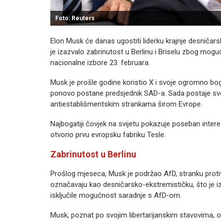
Foto: Reuters
Elon Musk će danas ugostiti liderku krajnje desničar
je izazvalo zabrinutost u Berlinu i Briselu zbog mog
nacionalne izbore 23. februara.
Musk je prošle godine koristio X i svoje ogromno b
ponovo postane predsjednik SAD-a. Sada postaje sve g
antiestablišmentskim strankama širom Evrope.
Najbogatiji čovjek na svijetu pokazuje poseban inter
otvorio prvu evropsku fabriku Tesle.
Zabrinutost u Berlinu
Prošlog mjeseca, Musk je podržao AfD, stranku protiv
označavaju kao desničarsko-ekstremističku, što je i
isključile mogućnost saradnje s AfD-om.
Musk, poznat po svojim libertarijanskim stavovima, 