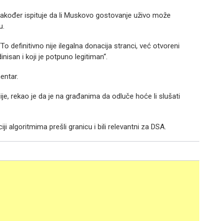
kođer ispituje da li Muskovo gostovanje uživo može
u.
To definitivno nije ilegalna donacija stranci, već otvoreni
nisan i koji je potpuno legitiman“.
entar.
e, rekao je da je na građanima da odluče hoće li slušati
i algoritmima prešli granicu i bili relevantni za DSA.