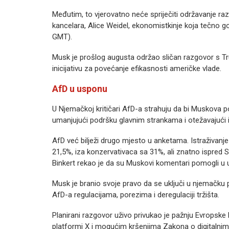
Međutim, to vjerovatno neće spriječiti održavanje r
kancelara, Alice Weidel, ekonomistkinje koja tečno go
GMT).
Musk je prošlog augusta održao sličan razgovor s Tr
inicijativu za povećanje efikasnosti američke vlade.
AfD u usponu
U Njemačkoj kritičari AfD-a strahuju da bi Muskova 
umanjujući podršku glavnim strankama i otežavajući i
AfD već bilježi drugo mjesto u anketama. Istraživanj
21,5%, iza konzervativaca sa 31%, ali znatno ispred 
Binkert rekao je da su Muskovi komentari pomogli u 
Musk je branio svoje pravo da se uključi u njemačku po
AfD-a regulacijama, porezima i deregulaciji tržišta.
Planirani razgovor uživo privukao je pažnju Evropske 
platformi X i mogućim kršenjima Zakona o digitalni