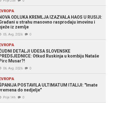
Prije 20h
0
EVROPA
NOVA ODLUKA KREMLJA IZAZVALA HAOS U RUSIJI:
Građani u strahu masovno rasprodaju imovinu i
bježe iz zemlje
05. Avg. 2026
0
EVROPA
ČUDNI DETALJI UDESA SLOVENSKE
PREDSJEDNICE: Otkud Ruskinja u kombiju Nataše
Pirc Musar?!
06. Avg. 2026
0
EVROPA
ŠPANIJA POSTAVILA ULTIMATUM ITALIJI: "Imate
vremena do nedjelje"
Prije 14h
0