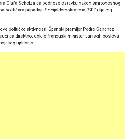
ncelara Olafa Scholza da podnese ostavku nakon smrtonosnog
političara pripadaju Socijaldemokratima (SPD) lijevog
kove političke aktivnosti. Španski premijer Pedro Sanchez
ući ga direktno, dok je francuski ministar vanjskih poslova
njskog uplitanja.