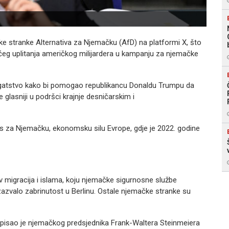
ske stranke Alternativa za Njemačku (AfD) na platformi X, što
ućeg uplitanja američkog milijardera u kampanju za njemačke
ogatstvo kako bi pomogao republikancu Donaldu Trumpu da
lasniji u podršci krajnje desničarskim i
es za Njemačku, ekonomsku silu Evrope, gdje je 2022. godine
 migracija i islama, koju njemačke sigurnosne službe
zazvalo zabrinutost u Berlinu. Ostale njemačke stranke su
opisao je njemačkog predsjednika Frank-Waltera Steinmeiera