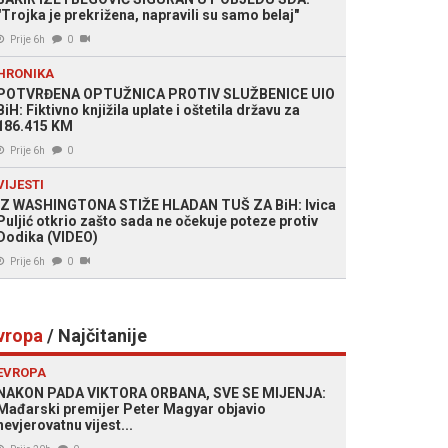
"Trojka je prekrižena, napravili su samo belaj"
Prije 6h
0
HRONIKA
POTVRĐENA OPTUŽNICA PROTIV SLUŽBENICE UIO
BiH: Fiktivno knjižila uplate i oštetila državu za
186.415 KM
Prije 6h
0
VIJESTI
IZ WASHINGTONA STIŽE HLADAN TUŠ ZA BiH: Ivica
Puljić otkrio zašto sada ne očekuje poteze protiv
Dodika (VIDEO)
Prije 6h
0
vropa
/ Najčitanije
EVROPA
NAKON PADA VIKTORA ORBANA, SVE SE MIJENJA:
Mađarski premijer Peter Magyar objavio
nevjerovatnu vijest...