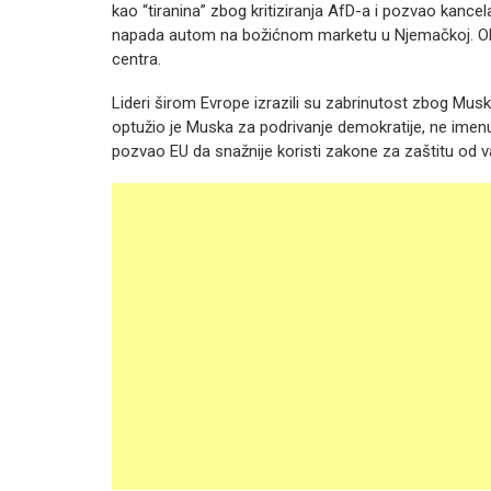
kao “tiranina” zbog kritiziranja AfD-a i pozvao ka
napada autom na božićnom marketu u Njemačkoj. Oba 
centra.
Lideri širom Evrope izrazili su zabrinutost zbog Mus
optužio je Muska za podrivanje demokratije, ne imenuj
pozvao EU da snažnije koristi zakone za zaštitu od va