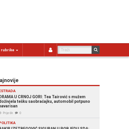
 rubrike
ajnovije
ESTRADA
DRAMA U CRNOJ GORI: Tea Tairović s mužem
doživjela tešku saobraćajku, automobil potpuno
havarisan
Prije 6h
0
POLITIKA
BAKIR IZETBEGOVIĆ SIGURAN U POBJEDU SDA: