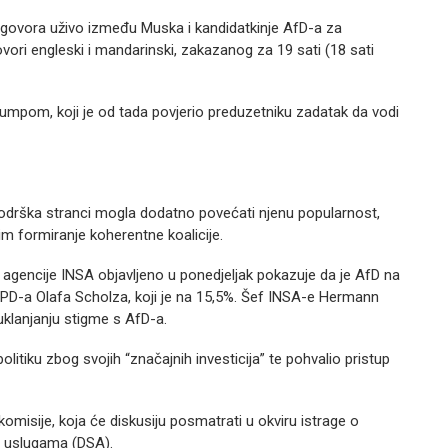
azgovora uživo između Muska i kandidatkinje AfD-a za
vori engleski i mandarinski, zakazanog za 19 sati (18 sati
umpom, koji je od tada povjerio preduzetniku zadatak da vodi
podrška stranci mogla dodatno povećati njenu popularnost,
m formiranje koherentne koalicije.
e agencije INSA objavljeno u ponedjeljak pokazuje da je AfD na
SPD-a Olafa Scholza, koji je na 15,5%. Šef INSA-e Hermann
uklanjanju stigme s AfD-a.
litiku zbog svojih “značajnih investicija” te pohvalio pristup
komisije, koja će diskusiju posmatrati u okviru istrage o
m uslugama (DSA).