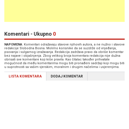
Komentari - Ukupno
0
NAPOMENA
: Komentari odražavaju stavove njihovih autora, a ne nužno i stavove
redakcije Slobodna Bosna. Molimo korisnike da se suzdrže od vrijeđanja,
psovanja i vulgarnog izražavanja. Redakcija zadržava pravo da obriše komentar
bez najave i objašnjenja. Zbog velikog broja komentara redakcija nije dužna
obrisati sve komentare koji krše pravila. Kao čitalac također prihvatate
mogućnost da među komentarima mogu biti pronađeni sadržaji koji mogu biti
u suprotnosti sa vašim vjerskim, moralnim i drugim načelima i uvjerenjima.
LISTA KOMENTARA
DODAJ KOMENTAR