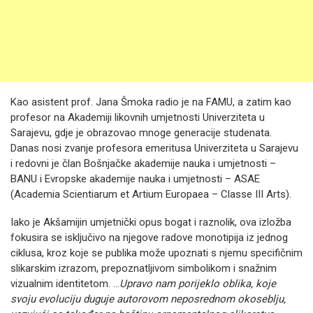
Kao asistent prof. Jana Šmoka radio je na FAMU, a zatim kao
profesor na Akademiji likovnih umjetnosti Univerziteta u
Sarajevu, gdje je obrazovao mnoge generacije studenata.
Danas nosi zvanje profesora emeritusa Univerziteta u Sarajevu
i redovni je član Bošnjačke akademije nauka i umjetnosti –
BANU i Evropske akademije nauka i umjetnosti – ASAE
(Academia Scientiarum et Artium Europaea – Classe III Arts).
Iako je Akšamijin umjetnički opus bogat i raznolik, ova izložba
fokusira se isključivo na njegove radove monotipija iz jednog
ciklusa, kroz koje se publika može upoznati s njemu specifičnim
slikarskim izrazom, prepoznatljivom simbolikom i snažnim
vizualnim identitetom. …
Upravo nam porijeklo oblika, koje
svoju evoluciju duguje autorovom neposrednom okoseblju,