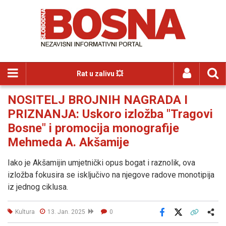
Rat u zalivu 💥
NOSITELJ BROJNIH NAGRADA I
PRIZNANJA: Uskoro izložba "Tragovi
Bosne" i promocija monografije
Mehmeda A. Akšamije
Iako je Akšamijin umjetnički opus bogat i raznolik, ova
izložba fokusira se isključivo na njegove radove monotipija
iz jednog ciklusa.
Kultura
13. Jan. 2025
0
Facebook
X
Kopiraj link
Više