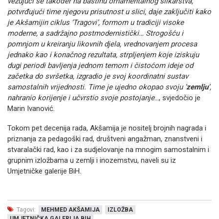
vezujući se također na baštinu ornamentalnog slikarstva,
potvrđujući time njegovu prisutnost u slici, daje zaključiti kako
je Akšamijin ciklus ‘Tragovi’, formom u tradiciji visoke
moderne, a sadržajno postmodernistički… Strogošću i
pomnjom u kreiranju likovnih djela, vrednovanjem procesa
jednako kao i konačnog rezultata, strpljenjem koje iziskuju
dugi periodi bavljenja jednom temom i čistoćom ideje od
začetka do svršetka, izgradio je svoj koordinatni sustav
samostalnih vrijednosti. Time je ujedno okopao svoju ‘
zemlju
’,
nahranio korijenje i učvrstio svoje postojanje
…, svjedočio je
Marin Ivanović.
Tokom pet decenija rada, Akšamija je nositelj brojnih nagrada i
priznanja za pedagoški rad, društveni angažman, znanstveni i
stvaralački rad, kao i za sudjelovanje na mnogim samostalnim i
grupnim izložbama u zemlji i inozemstvu, naveli su iz
Umjetničke galerije BiH.
Tagovi:
MEHMED AKŠAMIJA
IZLOŽBA
UMJETNIČKA GALERIJA BIH