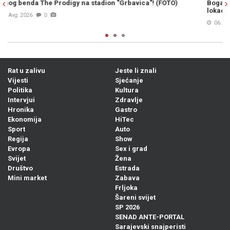
)
Bogat filmski program za sve generacije na tri festivalske
lokacije (FOTO)
06. Avg. 2026
0
Rat u zalivu
Jeste li znali
Vijesti
Sjećanje
Politika
Kultura
Intervjui
Zdravlje
Hronika
Gastro
Ekonomija
HiTec
Sport
Auto
Regija
Show
Evropa
Sex i grad
Svijet
Žena
Društvo
Estrada
Mini market
Zabava
Frljoka
Šareni svijet
SP 2026
SENAD ANTE-PORTAL
Sarajevski snajperisti