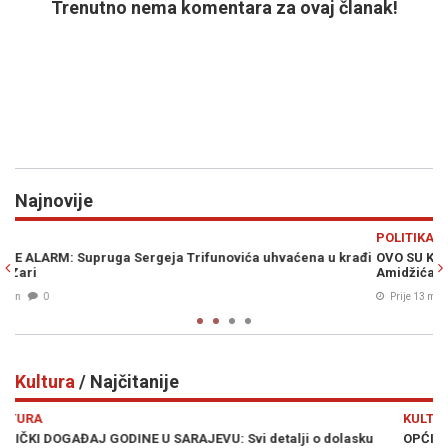
Trenutno nema komentara za ovaj članak!
Najnovije
Previous
N
POLITIKA
u krađi
OVO SU KANDIDATI SNSD-a ZA PARLAMENT BiH: Pored Vulićke 
Amidžića tu su i...
Prije 13 min
0
Kultura
/ Najčitanije
Previous
N
KULTURA
lasku
OPĆINA NOVI GRAD SARAJEVO I SFF UČVRSTILI PARTNERSTV