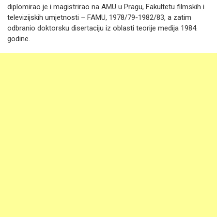
diplomirao je i magistrirao na AMU u Pragu, Fakultetu filmskih i
televizijskih umjetnosti – FAMU, 1978/79-1982/83, a zatim
odbranio doktorsku disertaciju iz oblasti teorije medija 1984.
godine.