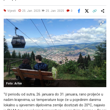
Vijesti
25. Jan. 2025
25. Jan. 2025
0
Facebook
X
Kopiraj link
Više
Foto: Arhiv
"U periodu od sutra, 26. januara do 31. januara, rano proljeće u
našim krajevima, uz temperature koje će u pojedinim danima
lokalno u sjevernim dijelovima zemlje dostizati do 20°C, najavio