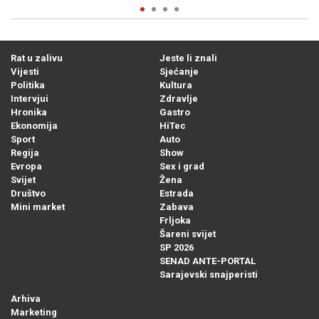
Rat u zalivu
Jeste li znali
Vijesti
Sjećanje
Politika
Kultura
Intervjui
Zdravlje
Hronika
Gastro
Ekonomija
HiTec
Sport
Auto
Regija
Show
Evropa
Sex i grad
Svijet
Žena
Društvo
Estrada
Mini market
Zabava
Frljoka
Šareni svijet
SP 2026
SENAD ANTE-PORTAL
Sarajevski snajperisti
Arhiva
Marketing