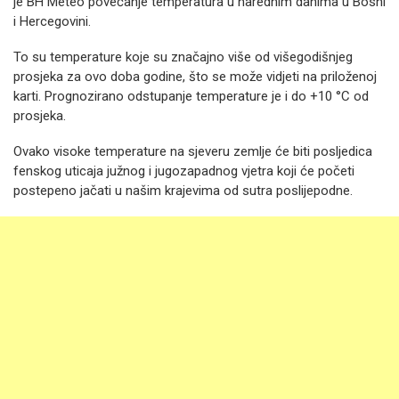
je BH Meteo povećanje temperatura u narednim danima u Bosni
i Hercegovini.
To su temperature koje su značajno više od višegodišnjeg
prosjeka za ovo doba godine, što se može vidjeti na priloženoj
karti. Prognozirano odstupanje temperature je i do +10 °C od
prosjeka.
Ovako visoke temperature na sjeveru zemlje će biti posljedica
fenskog uticaja južnog i jugozapadnog vjetra koji će početi
postepeno jačati u našim krajevima od sutra poslijepodne.