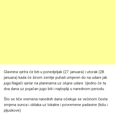
Glavnina vjetra će biti u ponedjeljak (27. januara) i utorak (28.
januara) kada će širom zemlje puhati umjeren do na udare jak
jugo.Najjači vjetar na planinama uz olujne udare. Ujedno će ta
dva dana uz pojačan jugo biti i najtopliji u narednom periodu.
Što se tiče vremena narednih dana očekuje se većinom česta
smjena sunca i oblaka uz lokalne i povremene padavine (kišu i
pljuskove).