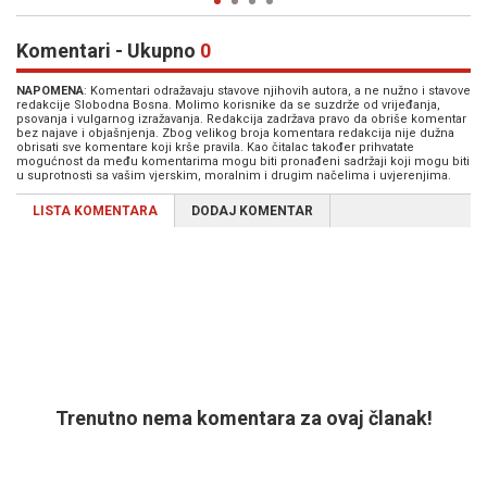
Komentari - Ukupno
0
NAPOMENA
: Komentari odražavaju stavove njihovih autora, a ne nužno i stavove
redakcije Slobodna Bosna. Molimo korisnike da se suzdrže od vrijeđanja,
psovanja i vulgarnog izražavanja. Redakcija zadržava pravo da obriše komentar
bez najave i objašnjenja. Zbog velikog broja komentara redakcija nije dužna
obrisati sve komentare koji krše pravila. Kao čitalac također prihvatate
mogućnost da među komentarima mogu biti pronađeni sadržaji koji mogu biti
u suprotnosti sa vašim vjerskim, moralnim i drugim načelima i uvjerenjima.
LISTA KOMENTARA
DODAJ KOMENTAR
Trenutno nema komentara za ovaj članak!