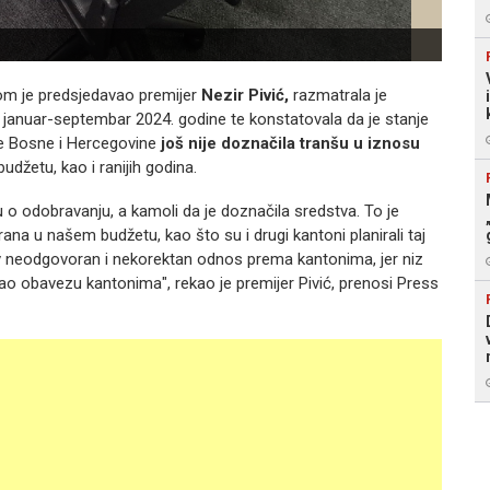
jom je predsjedavao premijer
Nezir Pivić,
razmatrala je
 januar-septembar 2024. godine te konstatovala da je stanje
ije Bosne i Hercegovine
još nije doznačila tranšu u iznosu
džetu, kao i ranijih godina.
ku o odobravanju, a kamoli da je doznačila sredstva. To je
ana u našem budžetu, kao što su i drugi kantoni planirali taj
kav neodgovoran i nekorektan odnos prema kantonima, jer niz
o obavezu kantonima", rekao je premijer Pivić, prenosi Press