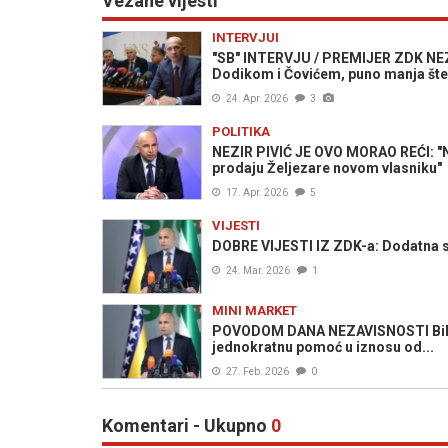
Vezane vijesti
INTERVJUI
"SB" INTERVJU / PREMIJER ZDK NEZIR
Dodikom i Čovićem, puno manja šteta
24. Apr. 2026
3
POLITIKA
NEZIR PIVIĆ JE OVO MORAO REĆI: "Na
prodaju Željezare novom vlasniku"
17. Apr. 2026
5
VIJESTI
DOBRE VIJESTI IZ ZDK-a: Dodatna sr
24. Mar. 2026
1
MINI MARKET
POVODOM DANA NEZAVISNOSTI BiH: V
jednokratnu pomoć u iznosu od...
27. Feb. 2026
0
Komentari - Ukupno
0