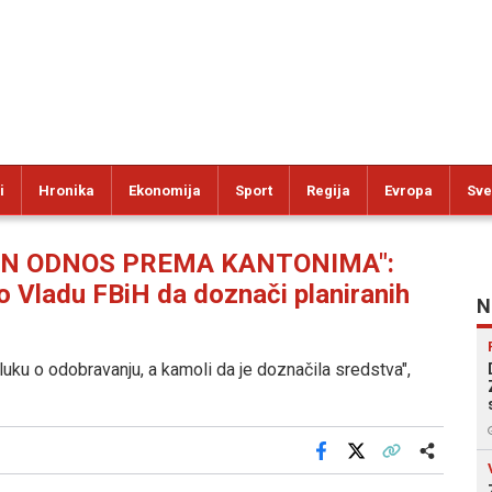
i
Hronika
Ekonomija
Sport
Regija
Evropa
Sve
N ODNOS PREMA KANTONIMA":
o Vladu FBiH da doznači planiranih
N
dluku o odobravanju, a kamoli da je doznačila sredstva",
Facebook
X
Kopiraj link
Više