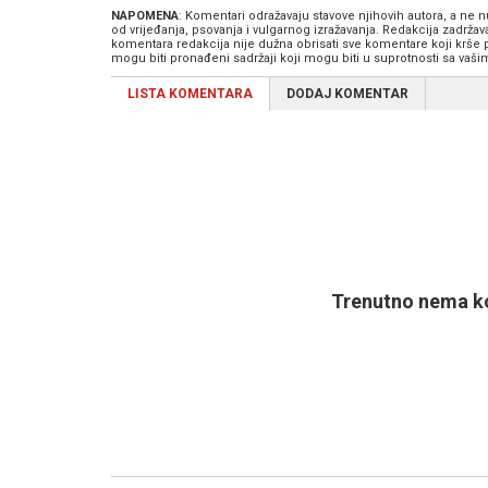
NAPOMENA
: Komentari odražavaju stavove njihovih autora, a ne
od vrijeđanja, psovanja i vulgarnog izražavanja. Redakcija zadrža
komentara redakcija nije dužna obrisati sve komentare koji krše
mogu biti pronađeni sadržaji koji mogu biti u suprotnosti sa vaš
LISTA KOMENTARA
DODAJ KOMENTAR
Trenutno nema ko