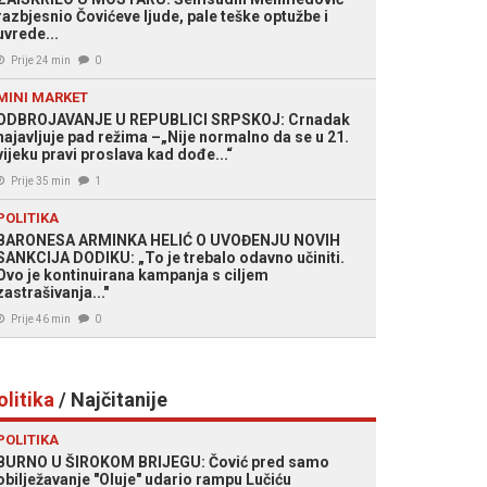
razbjesnio Čovićeve ljude, pale teške optužbe i
uvrede...
Prije 24 min
0
MINI MARKET
ODBROJAVANJE U REPUBLICI SRPSKOJ: Crnadak
najavljuje pad režima –„Nije normalno da se u 21.
vijeku pravi proslava kad dođe...“
Prije 35 min
1
POLITIKA
BARONESA ARMINKA HELIĆ O UVOĐENJU NOVIH
SANKCIJA DODIKU: „To je trebalo odavno učiniti.
Ovo je kontinuirana kampanja s ciljem
zastrašivanja..."
Prije 46 min
0
olitika
/ Najčitanije
POLITIKA
BURNO U ŠIROKOM BRIJEGU: Čović pred samo
obilježavanje "Oluje" udario rampu Lučiću