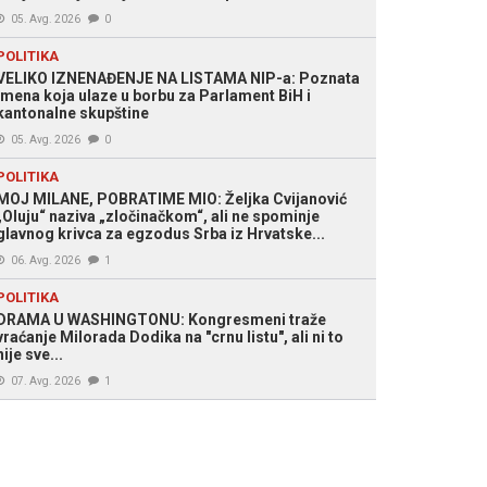
05. Avg. 2026
0
POLITIKA
VELIKO IZNENAĐENJE NA LISTAMA NIP-a: Poznata
imena koja ulaze u borbu za Parlament BiH i
kantonalne skupštine
05. Avg. 2026
0
POLITIKA
MOJ MILANE, POBRATIME MIO: Željka Cvijanović
„Oluju“ naziva „zločinačkom“, ali ne spominje
glavnog krivca za egzodus Srba iz Hrvatske...
06. Avg. 2026
1
POLITIKA
DRAMA U WASHINGTONU: Kongresmeni traže
vraćanje Milorada Dodika na "crnu listu", ali ni to
nije sve...
07. Avg. 2026
1