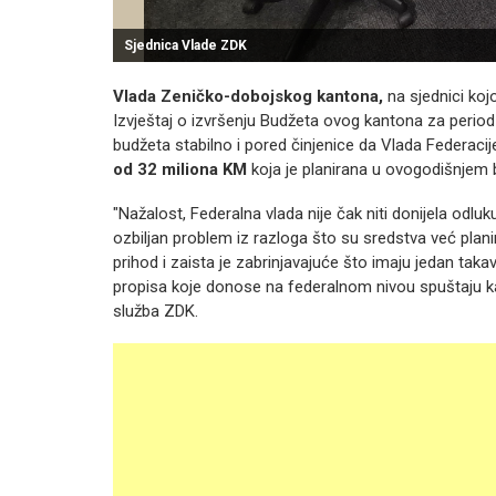
Sjednica Vlade ZDK
Vlada Zeničko-dobojskog kantona,
na sjednici ko
Izvještaj o izvršenju Budžeta ovog kantona za period
budžeta stabilno i pored činjenice da Vlada Federac
od 32 miliona KM
koja je planirana u ovogodišnjem bu
"Nažalost, Federalna vlada nije čak niti donijela odlu
ozbiljan problem iz razloga što su sredstva već planir
prihod i zaista je zabrinjavajuće što imaju jedan ta
propisa koje donose na federalnom nivou spuštaju ka
služba ZDK.