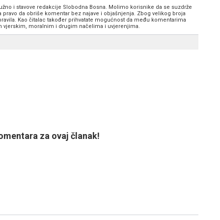
 nužno i stavove redakcije Slobodna Bosna. Molimo korisnike da se suzdrže
va pravo da obriše komentar bez najave i objašnjenja. Zbog velikog broja
 pravila. Kao čitalac također prihvatate mogućnost da među komentarima
im vjerskim, moralnim i drugim načelima i uvjerenjima.
mentara za ovaj članak!