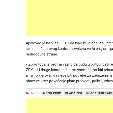
Apelovao je na Vladu FBiH da ispoštuje obavezu pre
se iz budžeta ovog kantona izvršava veliki broj socij
rashodovne strane.
- Zbog toga je veoma važno da budu u potpunosti reali
ZDK, ali i druge kantone. U protivnom ćemo biti prinuđ
ali smo vjerovali da neće biti potrebe za zaduženje
obaveze kroz povećanje plata prosvjeti, policiji, zdrav
Tagovi:
NEZIR PIVIĆ
VLADA ZDK
VLADA FEDERACIJ