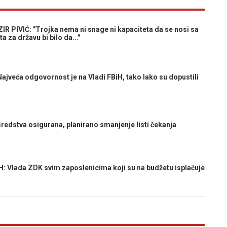
 PIVIĆ: "Trojka nema ni snage ni kapaciteta da se nosi sa
 za državu bi bilo da..."
jveća odgovornost je na Vladi FBiH, tako lako su dopustili
edstva osigurana, planirano smanjenje listi čekanja
lada ZDK svim zaposlenicima koji su na budžetu isplaćuje