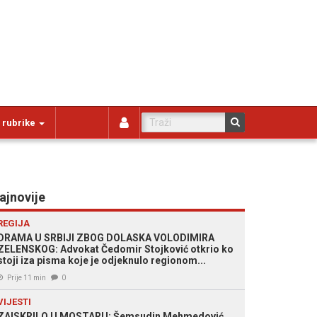
 rubrike
ajnovije
REGIJA
DRAMA U SRBIJI ZBOG DOLASKA VOLODIMIRA
ZELENSKOG: Advokat Čedomir Stojković otkrio ko
stoji iza pisma koje je odjeknulo regionom...
Prije 11 min
0
VIJESTI
ZAISKRILO U MOSTARU: Šemsudin Mehmedović