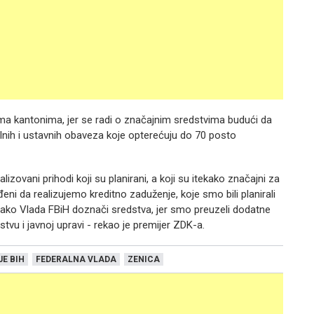
ma kantonima, jer se radi o značajnim sredstvima budući da
alnih i ustavnih obaveza koje opterećuju do 70 posto
zovani prihodi koji su planirani, a koji su itekako značajni za
eni da realizujemo kreditno zaduženje, koje smo bili planirali
m ako Vlada FBiH doznači sredstva, jer smo preuzeli dodatne
stvu i javnoj upravi - rekao je premijer ZDK-a.
E BIH
FEDERALNA VLADA
ZENICA