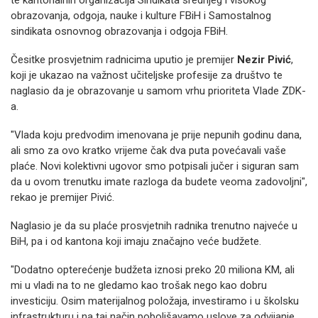
te kantonalnih organizacija Sindikata srednjeg i visokog
obrazovanja, odgoja, nauke i kulture FBiH i Samostalnog
sindikata osnovnog obrazovanja i odgoja FBiH.
Česitke prosvjetnim radnicima uputio je premijer
Nezir Pivić
,
koji je ukazao na važnost učiteljske profesije za društvo te
naglasio da je obrazovanje u samom vrhu prioriteta Vlade ZDK-
a.
"Vlada koju predvodim imenovana je prije nepunih godinu dana,
ali smo za ovo kratko vrijeme čak dva puta povećavali vaše
plaće. Novi kolektivni ugovor smo potpisali jučer i siguran sam
da u ovom trenutku imate razloga da budete veoma zadovoljni",
rekao je premijer Pivić.
Naglasio je da su plaće prosvjetnih radnika trenutno najveće u
BiH, pa i od kantona koji imaju značajno veće budžete.
"Dodatno opterećenje budžeta iznosi preko 20 miliona KM, ali
mi u vladi na to ne gledamo kao trošak nego kao dobru
investiciju. Osim materijalnog položaja, investiramo i u školsku
infrastrukturu i na taj način poboljšavamo uslove za odvijanje