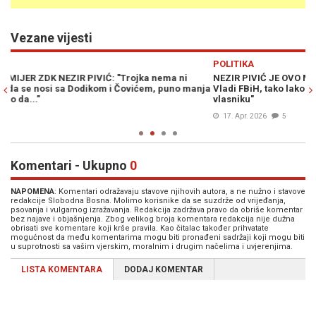
Vezane vijesti
Previous
N
POLITIKA
V
NEZIR PIVIĆ JE OVO MORAO REĆI: "Najveća odgovornost je na
D
nja
Vladi FBiH, tako lako su dopustili prodaju Željezare novom
s
vlasniku"
17. Apr. 2026
5
Komentari - Ukupno
0
NAPOMENA
: Komentari odražavaju stavove njihovih autora, a ne nužno i stavove
redakcije Slobodna Bosna. Molimo korisnike da se suzdrže od vrijeđanja,
psovanja i vulgarnog izražavanja. Redakcija zadržava pravo da obriše komentar
bez najave i objašnjenja. Zbog velikog broja komentara redakcija nije dužna
obrisati sve komentare koji krše pravila. Kao čitalac također prihvatate
mogućnost da među komentarima mogu biti pronađeni sadržaji koji mogu biti
u suprotnosti sa vašim vjerskim, moralnim i drugim načelima i uvjerenjima.
LISTA KOMENTARA
DODAJ KOMENTAR