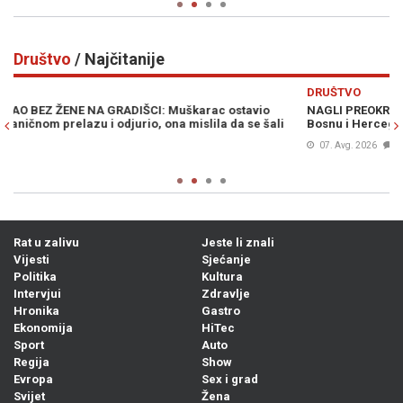
Društvo
/ Najčitanije
Previous
N
DRUŠTVO
NAGLI PREOKRET: AccuWeather objavio vremensku prognozu za
i
Bosnu i Hercegovinu...
07. Avg. 2026
0
Rat u zalivu
Jeste li znali
Vijesti
Sjećanje
Politika
Kultura
Intervjui
Zdravlje
Hronika
Gastro
Ekonomija
HiTec
Sport
Auto
Regija
Show
Evropa
Sex i grad
Svijet
Žena