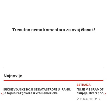
Trenutno nema komentara za ovaj članak!
Najnovije
Previous
N
ESTRADA
"NIJE ME SRAMOTA": Poznata srbijanska pjevačica priznala da
skuplja stvari pored kontejnera
Prije 27 min
0