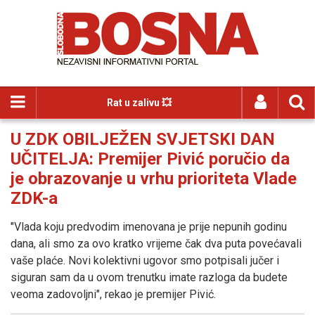
Rat u zalivu 💥
U ZDK OBILJEŽEN SVJETSKI DAN
UČITELJA: Premijer Pivić poručio da
je obrazovanje u vrhu prioriteta Vlade
ZDK-a
"Vlada koju predvodim imenovana je prije nepunih godinu
dana, ali smo za ovo kratko vrijeme čak dva puta povećavali
vaše plaće. Novi kolektivni ugovor smo potpisali jučer i
siguran sam da u ovom trenutku imate razloga da budete
veoma zadovoljni", rekao je premijer Pivić.