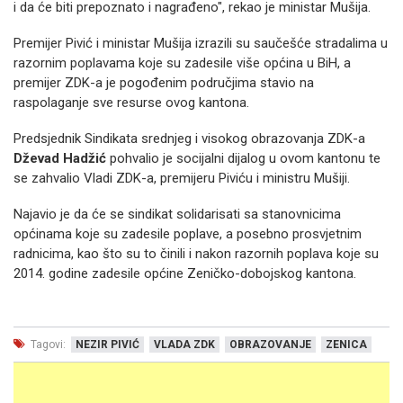
i da će biti prepoznato i nagrađeno", rekao je ministar Mušija.
Premijer Pivić i ministar Mušija izrazili su saučešće stradalima u
razornim poplavama koje su zadesile više općina u BiH, a
premijer ZDK-a je pogođenim područjima stavio na
raspolaganje sve resurse ovog kantona.
Predsjednik Sindikata srednjeg i visokog obrazovanja ZDK-a
Dževad Hadžić
pohvalio je socijalni dijalog u ovom kantonu te
se zahvalio Vladi ZDK-a, premijeru Piviću i ministru Mušiji.
Najavio je da će se sindikat solidarisati sa stanovnicima
općinama koje su zadesile poplave, a posebno prosvjetnim
radnicima, kao što su to činili i nakon razornih poplava koje su
2014. godine zadesile općine Zeničko-dobojskog kantona.
Tagovi:
NEZIR PIVIĆ
VLADA ZDK
OBRAZOVANJE
ZENICA