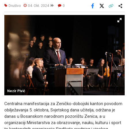
Društvo
04. Okt. 2024
0
Facebook
X
Kopiraj link
Više
Nezir Pivić
Centralna manifestacija za Zeničko-dobojski kanton povodom
obilježavanja 5. oktobra, Svjetskog dana učitelja, održana je
danas u Bosanskom narodnom pozorištu Zenica, a u
organizaciji Ministarstva za obrazovanje, nauku, kulturu i sport