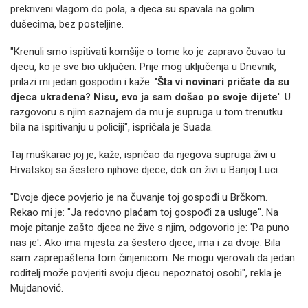
prekriveni vlagom do pola, a djeca su spavala na golim
dušecima, bez posteljine.
"Krenuli smo ispitivati komšije o tome ko je zapravo čuvao tu
djecu, ko je sve bio uključen. Prije mog uključenja u Dnevnik,
prilazi mi jedan gospodin i kaže:
'Šta vi novinari pričate da su
djeca ukradena? Nisu, evo ja sam došao po svoje dijete
'. U
razgovoru s njim saznajem da mu je supruga u tom trenutku
bila na ispitivanju u policiji", ispričala je Suada.
Taj muškarac joj je, kaže, ispričao da njegova supruga živi u
Hrvatskoj sa šestero njihove djece, dok on živi u Banjoj Luci.
"Dvoje djece povjerio je na čuvanje toj gospođi u Brčkom.
Rekao mi je: "Ja redovno plaćam toj gospođi za usluge". Na
moje pitanje zašto djeca ne žive s njim, odgovorio je: 'Pa puno
nas je'. Ako ima mjesta za šestero djece, ima i za dvoje. Bila
sam zaprepaštena tom činjenicom. Ne mogu vjerovati da jedan
roditelj može povjeriti svoju djecu nepoznatoj osobi", rekla je
Mujdanović.