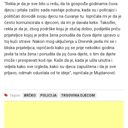
"Rekla je da je sve bilo u redu, da ta gospođa godinama čuva
djecu i pitala zašto sada nastaje pobuna, kada su i policajci i
političari dovodili svoju djecu na čuvanje tu. Ispričala mi je da je
često komunicirala s djecom, da im je davala keks. Također,
rekla je da je, zbog podrške koju je slučaj dobio, podijelila priču
prijateljice kojoj je jedna žena ponudila da čuva dijete upravo u
toj kući strave. Nakon mog uključenja u Dnevnik javila mi se i
bliska prijateljica, ispričavši kako joj se prije nekoliko godina
javila ta ista žena i ponudila da joj čuva dijete, s tim da dijete
može i prespavati kod nje. Kaže da je, kada je ušla unutra i
vidjela kako sve izgleda, kako su djeca zapuštena i da je sve
prljavo, odmah odustala od te ideje", ispričala je Mujdanović.
Tagovi:
BRČKO
POLICIJA
TRGOVINA DJECOM