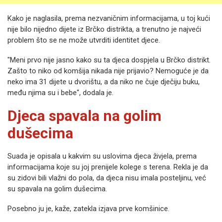
Kako je naglasila, prema nezvaničnim informacijama, u toj kući
nije bilo nijedno dijete iz Brčko distrikta, a trenutno je najveći
problem što se ne može utvrditi identitet djece.
"Meni prvo nije jasno kako su ta djeca dospjela u Brčko distrikt.
Zašto to niko od komšija nikada nije prijavio? Nemoguće je da
neko ima 31 dijete u dvorištu, a da niko ne čuje dječiju buku,
među njima su i bebe", dodala je.
Djeca spavala na golim
dušecima
Suada je opisala u kakvim su uslovima djeca živjela, prema
informacijama koje su joj prenijele kolege s terena. Rekla je da
su zidovi bili vlažni do pola, da djeca nisu imala posteljinu, već
su spavala na golim dušecima.
Posebno ju je, kaže, zatekla izjava prve komšinice.