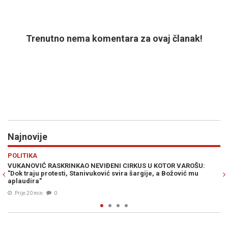
Trenutno nema komentara za ovaj članak!
Najnovije
Previous
N
EVROPA
OŠU:
ŠPANIJA POSTAVILA ULTIMATUM ITALIJI: "Imate vremena do
 mu
nedjelje"
Prije 27 min
0