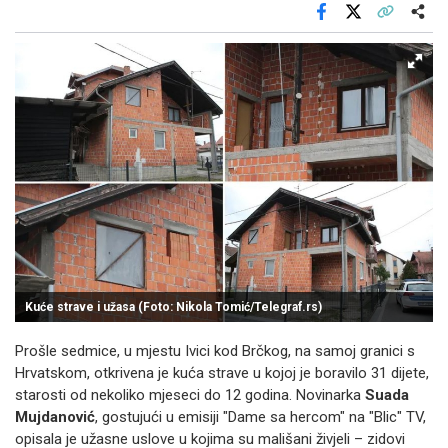
Facebook
X
Kopiraj link
Više
Kuće strave i užasa (Foto: Nikola Tomić/Telegraf.rs)
Prošle sedmice, u mjestu Ivici kod Brčkog, na samoj granici s
Hrvatskom, otkrivena je kuća strave u kojoj je boravilo 31 dijete,
starosti od nekoliko mjeseci do 12 godina. Novinarka
Suada
Mujdanović
, gostujući u emisiji "Dame sa hercom" na "Blic" TV,
opisala je užasne uslove u kojima su mališani živjeli – zidovi