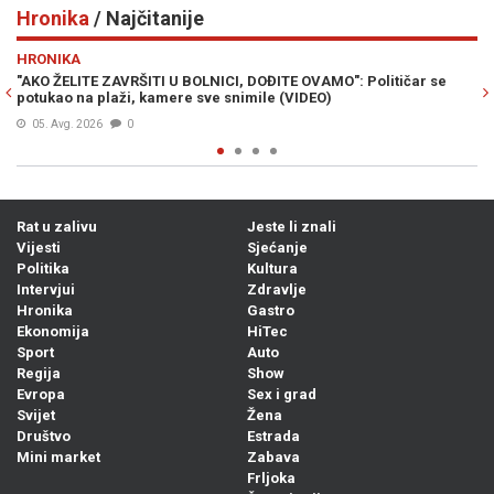
Hronika
/ Najčitanije
Previous
N
HRONIKA
ar se
SMRT OPASNOG KRIMINALCA: Bešlić pronađen mrtav u zatvor
služio je kaznu zbog ovih djela...
Prije 8h
0
Rat u zalivu
Jeste li znali
Vijesti
Sjećanje
Politika
Kultura
Intervjui
Zdravlje
Hronika
Gastro
Ekonomija
HiTec
Sport
Auto
Regija
Show
Evropa
Sex i grad
Svijet
Žena
Društvo
Estrada
Mini market
Zabava
Frljoka