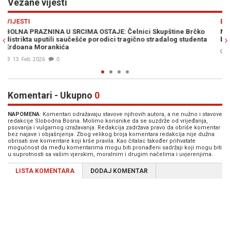
Vezane vijesti
Previous
N
EKONOMIJA
čko
MODERNA FABRIKA POČINJE S RADOM: Iza svega stoji poznati 
denta
biznismen
08. Feb. 2026
0
Komentari - Ukupno
0
NAPOMENA
: Komentari odražavaju stavove njihovih autora, a ne nužno i stavove
redakcije Slobodna Bosna. Molimo korisnike da se suzdrže od vrijeđanja,
psovanja i vulgarnog izražavanja. Redakcija zadržava pravo da obriše komentar
bez najave i objašnjenja. Zbog velikog broja komentara redakcija nije dužna
obrisati sve komentare koji krše pravila. Kao čitalac također prihvatate
mogućnost da među komentarima mogu biti pronađeni sadržaji koji mogu biti
u suprotnosti sa vašim vjerskim, moralnim i drugim načelima i uvjerenjima.
LISTA KOMENTARA
DODAJ KOMENTAR