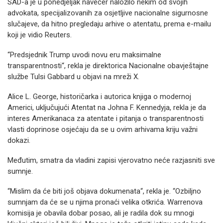
SAD-a je u ponedjeljak navečer naložilo nekim od svojih
advokata, specijalizovanih za osjetljive nacionalne sigurnosne
slučajeve, da hitno pregledaju arhive o atentatu, prema e-mailu
koji je vidio Reuters.
“Predsjednik Trump uvodi novu eru maksimalne
transparentnosti“, rekla je direktorica Nacionalne obavještajne
službe Tulsi Gabbard u objavi na mreži X.
Alice L. George, historičarka i autorica knjiga o modernoj
Americi, uključujući Atentat na Johna F. Kennedyja, rekla je da
interes Amerikanaca za atentate i pitanja o transparentnosti
vlasti doprinose osjećaju da se u ovim arhivama kriju važni
dokazi.
Međutim, smatra da vladini zapisi vjerovatno neće razjasniti sve
sumnje.
“Mislim da će biti još objava dokumenata“, rekla je. “Ozbiljno
sumnjam da će se u njima pronaći velika otkrića. Warrenova
komisija je obavila dobar posao, ali je radila dok su mnogi