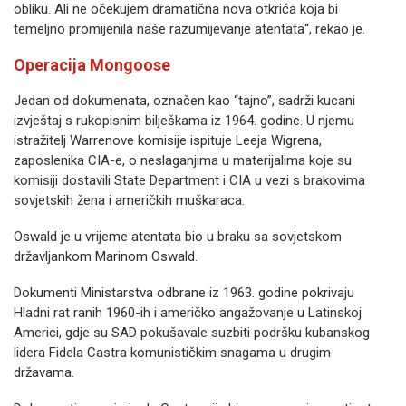
obliku. Ali ne očekujem dramatična nova otkrića koja bi
temeljno promijenila naše razumijevanje atentata“, rekao je.
Operacija Mongoose
Jedan od dokumenata, označen kao “tajno”, sadrži kucani
izvještaj s rukopisnim bilješkama iz 1964. godine. U njemu
istražitelj Warrenove komisije ispituje Leeja Wigrena,
zaposlenika CIA-e, o neslaganjima u materijalima koje su
komisiji dostavili State Department i CIA u vezi s brakovima
sovjetskih žena i američkih muškaraca.
Oswald je u vrijeme atentata bio u braku sa sovjetskom
državljankom Marinom Oswald.
Dokumenti Ministarstva odbrane iz 1963. godine pokrivaju
Hladni rat ranih 1960-ih i američko angažovanje u Latinskoj
Americi, gdje su SAD pokušavale suzbiti podršku kubanskog
lidera Fidela Castra komunističkim snagama u drugim
državama.