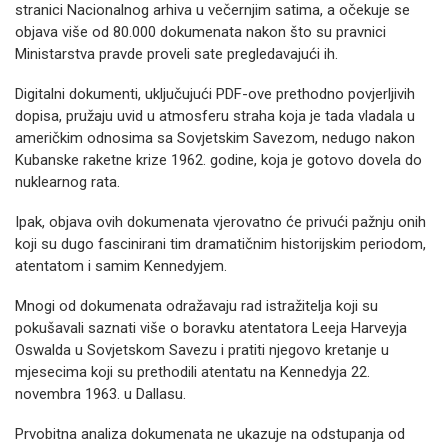
stranici Nacionalnog arhiva u večernjim satima, a očekuje se
objava više od 80.000 dokumenata nakon što su pravnici
Ministarstva pravde proveli sate pregledavajući ih.
Digitalni dokumenti, uključujući PDF-ove prethodno povjerljivih
dopisa, pružaju uvid u atmosferu straha koja je tada vladala u
američkim odnosima sa Sovjetskim Savezom, nedugo nakon
Kubanske raketne krize 1962. godine, koja je gotovo dovela do
nuklearnog rata.
Ipak, objava ovih dokumenata vjerovatno će privući pažnju onih
koji su dugo fascinirani tim dramatičnim historijskim periodom,
atentatom i samim Kennedyjem.
Mnogi od dokumenata odražavaju rad istražitelja koji su
pokušavali saznati više o boravku atentatora Leeja Harveyja
Oswalda u Sovjetskom Savezu i pratiti njegovo kretanje u
mjesecima koji su prethodili atentatu na Kennedyja 22.
novembra 1963. u Dallasu.
Prvobitna analiza dokumenata ne ukazuje na odstupanja od