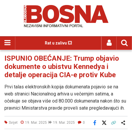
Rat u zalivu 💥
ISPUNIO OBEĆANJE: Trump objavio
dokumente o ubistvu Kennedya i
detalje operacija CIA-e protiv Kube
Prvi talas elektronskih kopija dokumenata pojavio se na
web stranici Nacionalnog arhiva u večernjim satima, a
očekuje se objava više od 80.000 dokumenata nakon što su
pravnici Ministarstva pravde proveli sate pregledavajući ih.
Svijet
19. Mar. 2025
19. Mar. 2025
0
Facebook
X
Kopiraj link
Više