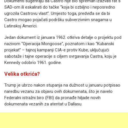
Dokumenti sugeriraju da Castro nije bio spreman izazvati rat s
SAD-om ili eskalirati do tačke “koja bi ozbiljno i neposredno
ugrozila Castrovu vlast”. Umjesto toga, predviđa se da bi
Castro mogao pojačati podršku subverzivnim snagama u
Latinskoj Americi.
Jedan dokument iz januara 1962. otkriva detalje o projektu pod
nazivom “Operacija Mongoose”, poznatom i kao “Kubanski
projekat” – tajnoj kampanji CIA-e protiv Kube, uključujući
sabotaže i tajne operacije s ciljem svrgavanja Castra, koju je
Kennedy odobrio 1961. godine.
Velika otkrića?
Trump je ubrzo nakon stupanja na dužnost u januaru potpisao
naredbu vezanu za objavu ovih dokumenata, što je navelo
Federalni istražni biro (FBI) da pronađe hiljade novih
dokumenata vezanih za atentat u Dallasu.