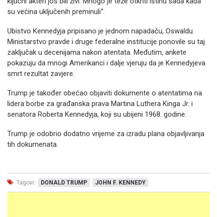
ključni akteri još bili živi. Mnogo je teže otkriti istinu sada kada
su većina uključenih preminuli“.
Ubistvo Kennedyja pripisano je jednom napadaču, Oswaldu.
Ministarstvo pravde i druge federalne institucije ponovile su taj
zaključak u decenijama nakon atentata. Međutim, ankete
pokazuju da mnogi Amerikanci i dalje vjeruju da je Kennedyjeva
smrt rezultat zavjere.
Trump je također obećao objaviti dokumente o atentatima na
lidera borbe za građanska prava Martina Luthera Kinga Jr. i
senatora Roberta Kennedyja, koji su ubijeni 1968. godine.
Trump je odobrio dodatno vrijeme za izradu plana objavljivanja
tih dokumenata.
Tagovi:
DONALD TRUMP
JOHN F. KENNEDY