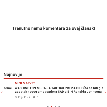
Trenutno nema komentara za ovaj članak!
Najnovije
Previous
N
MINI MARKET
M
e
WASHINGTON MIJENJA TAKTIKU PREMA BIH: Šta će biti glavni
"Z
zadatak novog ambasadora SAD u BiH Ronalda Johnsona
Fo
od
Prije 41 min
0