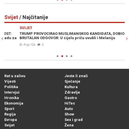
Svijet
/ Najčitanije
Previous
N
SVIJET
SV
TRUMP PROVOCIRAO MUSLIMANSKOG KANDIDATA, DOBIO
AL
a
BRUTALAN ODGOVOR: U cijelu priču uvukli i Melaniju
me
je
Prije 15h
0
Rat u zalivu
Jeste li znali
Vijesti
Sjećanje
Politika
Kultura
Intervjui
Zdravlje
Hronika
Gastro
Ekonomija
HiTec
Sport
Auto
Regija
Show
Evropa
Sex i grad
Svijet
Žena