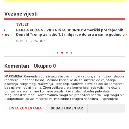
Vezane vijesti
Previous
N
SVIJET
SV
BIJELA KUĆA NE VIDI NIŠTA SPORNO: Američki predsjednik
TE
Donald Trump zaradio 1,2 milijarde dolara u samo godinu dana...
sa
01. Jul. 2026
1
Komentari - Ukupno
0
NAPOMENA
: Komentari odražavaju stavove njihovih autora, a ne nužno i stavove
redakcije Slobodna Bosna. Molimo korisnike da se suzdrže od vrijeđanja,
psovanja i vulgarnog izražavanja. Redakcija zadržava pravo da obriše komentar
bez najave i objašnjenja. Zbog velikog broja komentara redakcija nije dužna
obrisati sve komentare koji krše pravila. Kao čitalac također prihvatate
mogućnost da među komentarima mogu biti pronađeni sadržaji koji mogu biti
u suprotnosti sa vašim vjerskim, moralnim i drugim načelima i uvjerenjima.
LISTA KOMENTARA
DODAJ KOMENTAR