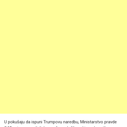
U pokušaju da ispuni Trumpovu naredbu, Ministarstvo pravde