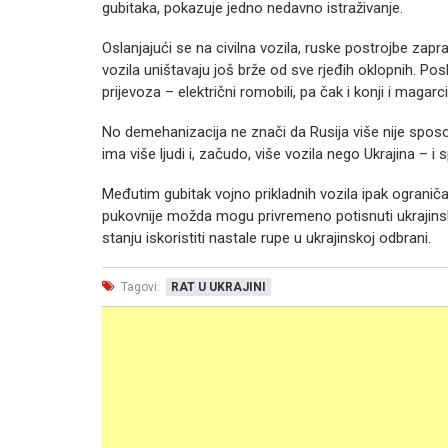
gubitaka, pokazuje jedno nedavno istraživanje.
Oslanjajući se na civilna vozila, ruske postrojbe zap
vozila uništavaju još brže od sve rjeđih oklopnih. Pos
prijevoza – električni romobili, pa čak i konji i magarc
No demehanizacija ne znači da Rusija više nije sposobna
ima više ljudi i, začudo, više vozila nego Ukrajina – 
Međutim gubitak vojno prikladnih vozila ipak ogran
pukovnije možda mogu privremeno potisnuti ukrajinske
stanju iskoristiti nastale rupe u ukrajinskoj odbrani.
Tagovi:
RAT U UKRAJINI