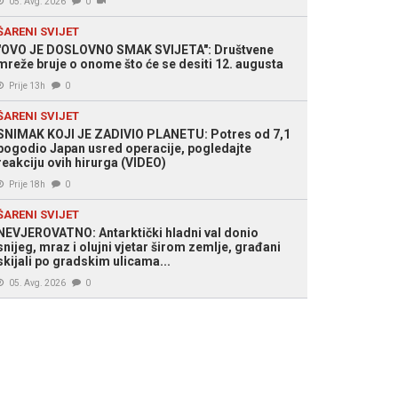
05. Avg. 2026
0
ŠARENI SVIJET
"OVO JE DOSLOVNO SMAK SVIJETA": Društvene
mreže bruje o onome što će se desiti 12. augusta
Prije 13h
0
ŠARENI SVIJET
SNIMAK KOJI JE ZADIVIO PLANETU: Potres od 7,1
pogodio Japan usred operacije, pogledajte
reakciju ovih hirurga (VIDEO)
Prije 18h
0
ŠARENI SVIJET
NEVJEROVATNO: Antarktički hladni val donio
snijeg, mraz i olujni vjetar širom zemlje, građani
skijali po gradskim ulicama...
05. Avg. 2026
0