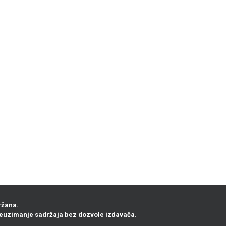
ržana.
euzimanje sadržaja bez dozvole izdavača.