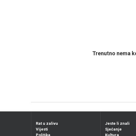
Trenutno nema ko
Rat u zalivu
Jeste li znali
Vijesti
Sjećanje
Politika
Kultura