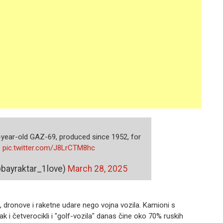
-year-old GAZ-69, produced since 1952, for
.
pic.twitter.com/J8LrCTM8hc
@bayraktar_1love)
March 28, 2025
vo, dronove i raketne udare nego vojna vozila. Kamioni s
k i četverocikli i "golf-vozila" danas čine oko 70% ruskih