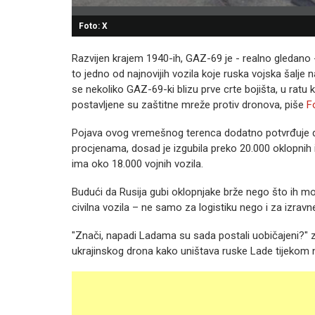
Foto: X
Razvijen krajem 1940-ih, GAZ-69 je - realno gledano 
to jedno od najnovijih vozila koje ruska vojska šalje 
se nekoliko GAZ-69-ki blizu prve crte bojišta, u ratu 
postavljene su zaštitne mreže protiv dronova, piše
F
Pojava ovog vremešnog terenca dodatno potvrđuje d
procjenama, dosad je izgubila preko 20.000 oklopnih i
ima oko 18.000 vojnih vozila.
Budući da Rusija gubi oklopnjake brže nego što ih može
civilna vozila – ne samo za logistiku nego i za izrav
"Znači, napadi Ladama su sada postali uobičajeni?" z
ukrajinskog drona kako uništava ruske Lade tijekom 