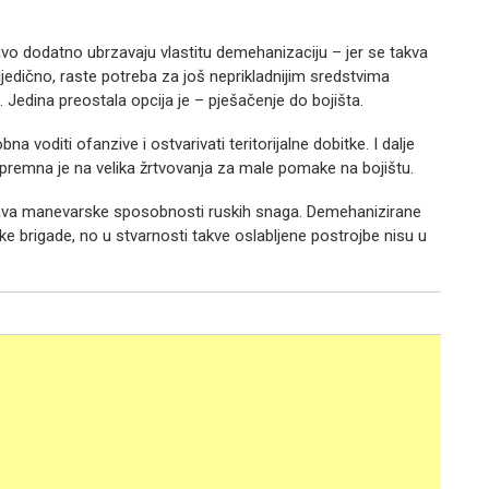
ravo dodatno ubrzavaju vlastitu demehanizaciju – jer se takva
ljedično, raste potreba za još neprikladnijim sredstvima
i. Jedina preostala opcija je – pješačenje do bojišta.
 voditi ofanzive i ostvarivati teritorijalne dobitke. I dalje
i spremna je na velika žrtvovanja za male pomake na bojištu.
ičava manevarske sposobnosti ruskih snaga. Demehanizirane
 brigade, no u stvarnosti takve oslabljene postrojbe nisu u