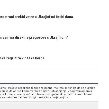
ostrani prekid vatre u Ukrajini od četiri dana
sam na direktne pregovore s Ukrajinom"
ska regrutira kineske borce
 nužno i stavove redakcije Slobodna Bosna. Molimo korisnike da se suzdrže
va pravo da obriše komentar bez najave i objašnjenja. Zbog velikog broja
 pravila. Kao čitalac također prihvatate mogućnost da među komentarima
im vjerskim, moralnim i drugim načelima i uvjerenjima.