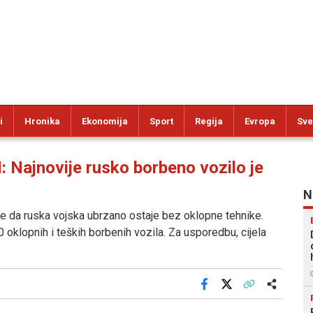
i
Hronika
Ekonomija
Sport
Regija
Evropa
Sve
jnovije rusko borbeno vozilo je
N
 da ruska vojska ubrzano ostaje bez oklopne tehnike.
oklopnih i teških borbenih vozila. Za usporedbu, cijela
Facebook
X
Kopiraj link
Više