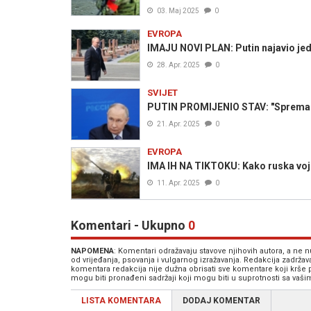
03. Maj 2025
0
EVROPA
IMAJU NOVI PLAN: Putin najavio jedn
28. Apr. 2025
0
SVIJET
PUTIN PROMIJENIO STAV: "Spreman 
21. Apr. 2025
0
EVROPA
IMA IH NA TIKTOKU: Kako ruska voj
11. Apr. 2025
0
Komentari - Ukupno
0
NAPOMENA
: Komentari odražavaju stavove njihovih autora, a ne
od vrijeđanja, psovanja i vulgarnog izražavanja. Redakcija zadrža
komentara redakcija nije dužna obrisati sve komentare koji krše
mogu biti pronađeni sadržaji koji mogu biti u suprotnosti sa vaš
LISTA KOMENTARA
DODAJ KOMENTAR