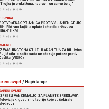
"Trojka je prekrižena, napravili su samo belaj"
Prije 5h
0
HRONIKA
POTVRĐENA OPTUŽNICA PROTIV SLUŽBENICE UIO
BiH: Fiktivno knjižila uplate i oštetila državu za
186.415 KM
Prije 5h
0
VIJESTI
IZ WASHINGTONA STIŽE HLADAN TUŠ ZA BiH: Ivica
Puljić otkrio zašto sada ne očekuje poteze protiv
Dodika (VIDEO)
Prije 5h
0
areni svijet
/ Najčitanije
ŠARENI SVIJET
"SRBI SU VANZEMALJCI SA PLANETE SRBISLAVE":
Televizijski gost iznio teorije koje su šokirale
gledaoce