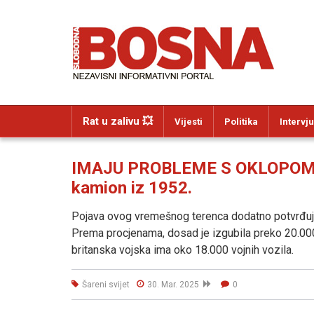
Rat u zalivu 💥
Vijesti
Politika
Intervju
IMAJU PROBLEME S OKLOPOM: Na
kamion iz 1952.
Pojava ovog vremešnog terenca dodatno potvrđuje
Prema procjenama, dosad je izgubila preko 20.000 
britanska vojska ima oko 18.000 vojnih vozila.
Šareni svijet
30. Mar. 2025
0