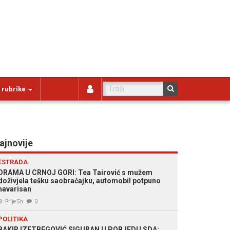
 rubrike
ajnovije
ESTRADA
DRAMA U CRNOJ GORI: Tea Tairović s mužem
doživjela tešku saobraćajku, automobil potpuno
havarisan
Prije 5h
0
POLITIKA
BAKIR IZETBEGOVIĆ SIGURAN U POBJEDU SDA: