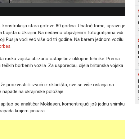
- konstrukcija stara gotovo 80 godina. Unatoč tome, upravo je
na bojišta u Ukrajini. Na nedavno objavljenim fotografijama vidi
koji Rusija vodi već više od tri godine. Na barem jednom vozilu
orbes
.
a ruska vojska ubrzano ostaje bez oklopne tehnike. Prema
 teških borbenih vozila. Za usporedbu, cijela britanska vojska
 proizvesti ili izvući iz skladišta, sve se više oslanja na
ne napade na ukrajinske položaje.
apitao se analitičar Moklasen, komentirajući još jednu snimku
napada krajem januara.