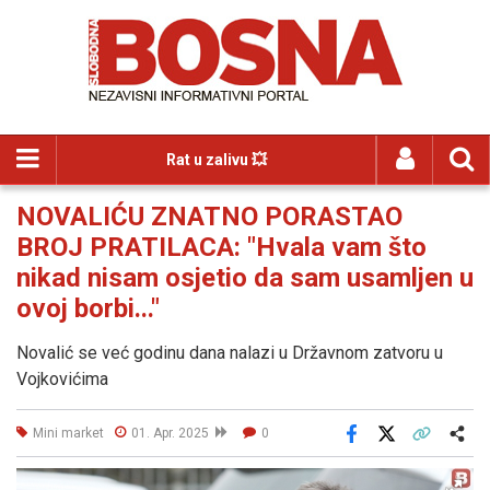
Rat u zalivu 💥
NOVALIĆU ZNATNO PORASTAO
BROJ PRATILACA: "Hvala vam što
nikad nisam osjetio da sam usamljen u
ovoj borbi..."
Novalić se već godinu dana nalazi u Državnom zatvoru u
Vojkovićima
Mini market
01. Apr. 2025
0
Facebook
X
Kopiraj link
Više