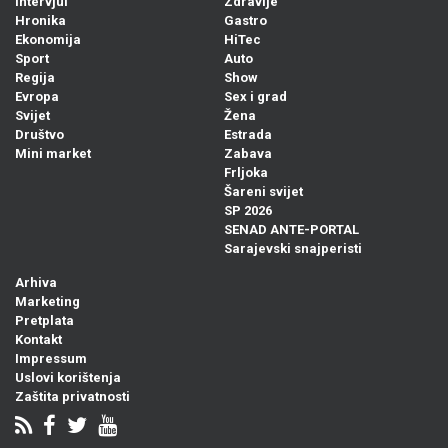
Intervjui
Zdravlje
Hronika
Gastro
Ekonomija
HiTec
Sport
Auto
Regija
Show
Evropa
Sex i grad
Svijet
Žena
Društvo
Estrada
Mini market
Zabava
Frljoka
Šareni svijet
SP 2026
SENAD ANTE-PORTAL
Sarajevski snajperisti
Arhiva
Marketing
Pretplata
Kontakt
Impressum
Uslovi korištenja
Zaštita privatnosti