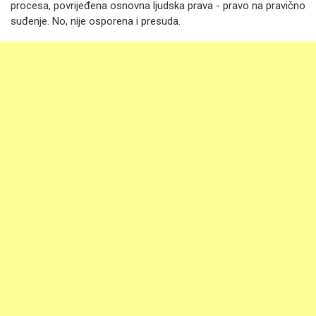
procesa, povrijeđena osnovna ljudska prava - pravo na pravično
suđenje. No, nije osporena i presuda.