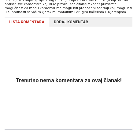
bez najave i objašnjenja. Zbog velikog broja komentara redakcija nije dužna
obrisati sve komentare koji krše pravila. Kao čitalac također prihvatate
mogućnost da među komentarima mogu biti pronađeni sadržaji koji mogu biti
u suprotnosti sa vašim vjerskim, moralnim i drugim načelima i uvjerenjima.
LISTA KOMENTARA
DODAJ KOMENTAR
Trenutno nema komentara za ovaj članak!