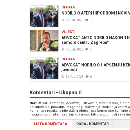
REGIJA
NOBILO O AFERI HIPODROM I NOVIM
22. Jul. 2025
0
VIJESTI
ADVOKAT ANTO NOBILO NAKON THO
samom centru Zagreba"
06. Jul. 2025
0
REGIJA
ADVOKAT NOBILO O HAPŠENJU KEKIN
javnosti
11. Apr. 2025
0
Komentari - Ukupno
0
NAPOMENA
: Komentari odražavaju stavove njihovih autora, a ne
od vrijeđanja, psovanja i vulgarnog izražavanja. Redakcija zadrža
komentara redakcija nije dužna obrisati sve komentare koji krše
mogu biti pronađeni sadržaji koji mogu biti u suprotnosti sa vaš
LISTA KOMENTARA
DODAJ KOMENTAR