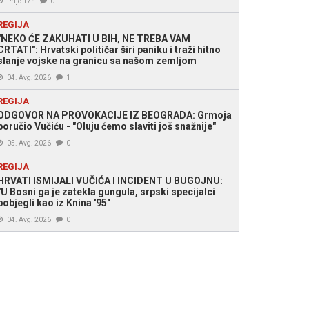
Prije 17h
0
REGIJA
"NEKO ĆE ZAKUHATI U BIH, NE TREBA VAM
CRTATI": Hrvatski političar širi paniku i traži hitno
slanje vojske na granicu sa našom zemljom
04. Avg. 2026
1
REGIJA
ODGOVOR NA PROVOKACIJE IZ BEOGRADA: Grmoja
poručio Vučiću - "Oluju ćemo slaviti još snažnije"
05. Avg. 2026
0
REGIJA
HRVATI ISMIJALI VUČIĆA I INCIDENT U BUGOJNU:
"U Bosni ga je zatekla gungula, srpski specijalci
pobjegli kao iz Knina '95"
04. Avg. 2026
0