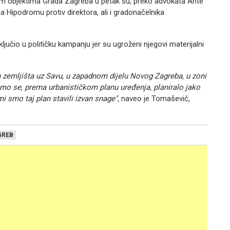
skim objektima Grada Zagreba u petak su, preko advokata Ante
na Hipodromu protiv direktora, ali i gradonačelnika
učio u političku kampanju jer su ugroženi njegovi materijalni
u zemljišta uz Savu, u zapadnom dijelu Novog Zagreba, u zoni
mo se, prema urbanističkom planu uređenja, planiralo jako
 smo taj plan stavili izvan snage",
naveo je Tomašević,
GREB