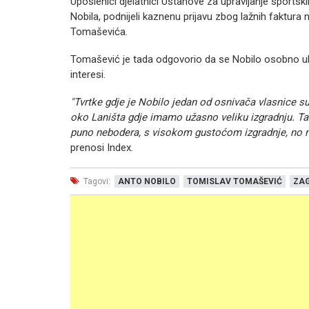
Uposlenici djelatnici Ustanove za upravljanje sport
Nobila, podnijeli kaznenu prijavu zbog lažnih faktura 
Tomaševića.
Tomašević je tada odgovorio da se Nobilo osobno uklj
interesi.
"Tvrtke gdje je Nobilo jedan od osnivača vlasnice s
oko Laništa gdje imamo užasno veliku izgradnju. Ta
puno nebodera, s visokom gustoćom izgradnje, no mi
prenosi Index.
Tagovi:
ANTO NOBILO
TOMISLAV TOMAŠEVIĆ
ZA