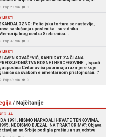
Prije 29 min
0
VIJESTI
SKANDALOZNO: Policijska tortura se nastavlja,
nova saslušanja uposlenika i suradnika
Memorijalnog centra Srebrenica...
Prije 37 min
0
VIJESTI
SLAVEN KOVAČEVIĆ, KANDIDAT ZA ČLANA
PREDSJEDNIŠTVA BOSNE I HERCEGOVINE: „Ispadi
gospodina Cvitanovića poprimaju razmjere koje
graniče sa svakom elementarnom pristojnošću..."
Prije 49 min
0
egija
/ Najčitanije
REGIJA
"DA 1991. NISMO NAPADALI HRVATE TENKOVIMA,
1995. NE BISMO BJEŽALI NA TRAKTORIMA": Objava
državljanina Srbije podigla prašinu u susjedstvu