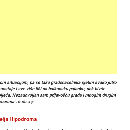
m situacijom, pa se tako gradonačelnika sjetim svako jutro
ostaje i sve više liči na balkansku palanku, dok bivše
oljeća. Nezadovoljan sam prljavošću grada i mnogim drugim
zborima",
dodao je.
telja Hipodroma