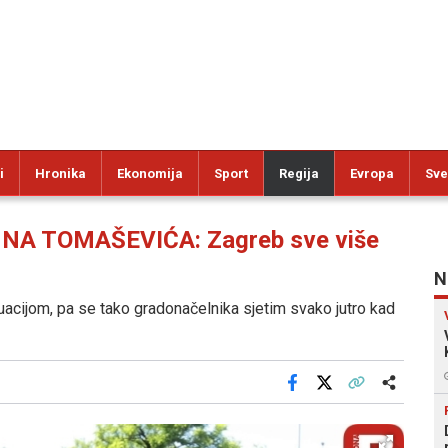
i
Hronika
Ekonomija
Sport
Regija
Evropa
Sve
NA TOMAŠEVIĆA: Zagreb sve više
N
cijom, pa se tako gradonačelnika sjetim svako jutro kad
Facebook
X
Kopiraj link
Više