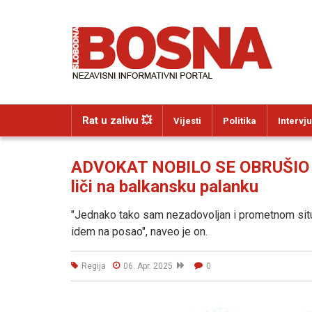
Rat u zalivu 💥
Vijesti
Politika
Intervju
ADVOKAT NOBILO SE OBRUŠIO 
liči na balkansku palanku
"Jednako tako sam nezadovoljan i prometnom situa
idem na posao", naveo je on.
Regija
06. Apr. 2025
0