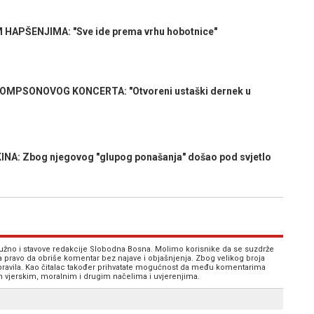
 HAPŠENJIMA: "Sve ide prema vrhu hobotnice"
MPSONOVOG KONCERTA: "Otvoreni ustaški dernek u
A: Zbog njegovog "glupog ponašanja" došao pod svjetlo
 nužno i stavove redakcije Slobodna Bosna. Molimo korisnike da se suzdrže
va pravo da obriše komentar bez najave i objašnjenja. Zbog velikog broja
 pravila. Kao čitalac također prihvatate mogućnost da među komentarima
im vjerskim, moralnim i drugim načelima i uvjerenjima.