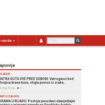
 rubrike
ajnovije
VIJESTI
VATRA GUTA SVE PRED SOBOM: Vatrogasci kod
Konjica brane kuće, stigla pomoć iz zraka...
Prije 19 min
0
RAT U ZALIVU
DRAMA U RIJADU: Postoje pouzdani obavještajni
podaci o pripremi napada na Saudijsku Arabiju...