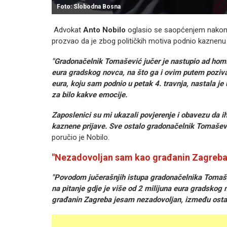
Foto: Slobodna Bosna
Advokat
Anto Nobilo
oglasio se saopćenjem nakon 
prozvao da je zbog političkih motiva podnio kaznenu p
"Gradonačelnik Tomašević jučer je nastupio ad homin
eura gradskog novca, na što ga i ovim putem poziva
eura, koju sam podnio u petak 4. travnja, nastala je
za bilo kakve emocije.
Zaposlenici su mi ukazali povjerenje i obavezu da i
kaznene prijave. Sve ostalo gradonačelnik Tomaševi
poručio je Nobilo.
"Nezadovoljan sam kao građanin Zagreba
"Povodom jučerašnjih istupa gradonačelnika Tomaše
na pitanje gdje je više od 2 milijuna eura gradskog 
građanin Zagreba jesam nezadovoljan, između ostal