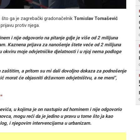
što ga je zagrebački gradonačelnik
Tomislav Tomašević
rijavu protiv njega.
em i nije odgovorio na pitanje gdje je više od 2 milijuna
m. Kaznena prijava za nanošenje štete veće od 2 milijuna
 u okviru moje odvjetničke djelatnosti i u njoj nema podloge
h zaštitim, a pritom su mi dali dovoljno dokaza za podnošenje
ć morat će objasniti državnom odvjetništvu, a ne meni",
"
vića, u kojima je on nastupio ad hominem i nije odgovorio
novca, mogu reći da je jedino u pravu u tome što ja kao
og, i njegovim intervencijama u urbanizam.