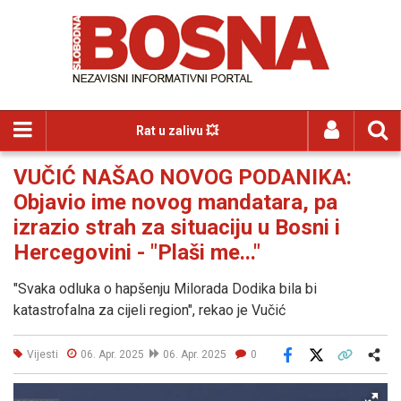
Rat u zalivu 💥
VUČIĆ NAŠAO NOVOG PODANIKA:
Objavio ime novog mandatara, pa
izrazio strah za situaciju u Bosni i
Hercegovini - "Plaši me..."
"Svaka odluka o hapšenju Milorada Dodika bila bi
katastrofalna za cijeli region", rekao je Vučić
Vijesti
06. Apr. 2025
06. Apr. 2025
0
Facebook
X
Kopiraj link
Više