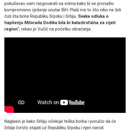
pokušavao sam razgovarati sa svima kako bi se pronašlo
kompromisno rješenje unutar BiH. Plaši me to što niko ne želi
čuti šta brine Republiku Srpsku i Srbiju.
Svaka odluka o
hapšenju Milorada Dodika bila bi katastrofalna za cijeli
region
", rekao je Vučić na početku obraćanja.
Naglasio je kako Srbiju očekuje teška borba i poručio da će
Srbija čvrsto stajati uz Republiku Srpsku i njen narod.