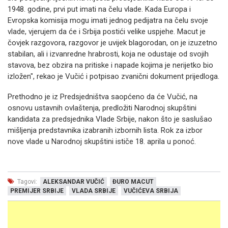
1948. godine, prvi put imati na čelu vlade. Kada Europa i
Evropska komisija mogu imati jednog pedijatra na čelu svoje
vlade, vjerujem da će i Srbija postići velike uspjehe. Macut je
čovjek razgovora, razgovor je uvijek blagorodan, on je izuzetno
stabilan, ali i izvanredne hrabrosti, koja ne odustaje od svojih
stavova, bez obzira na pritiske i napade kojima je nerijetko bio
izložen", rekao je Vučić i potpisao zvanični dokument prijedloga.
Prethodno je iz Predsjedništva saopćeno da će Vučić, na
osnovu ustavnih ovlaštenja, predložiti Narodnoj skupštini
kandidata za predsjednika Vlade Srbije, nakon što je saslušao
mišljenja predstavnika izabranih izbornih lista. Rok za izbor
nove vlade u Narodnoj skupštini ističe 18. aprila u ponoć.
Tagovi:
ALEKSANDAR VUČIĆ
ĐURO MACUT
PREMIJER SRBIJE
VLADA SRBIJE
VUČIĆEVA SRBIJA