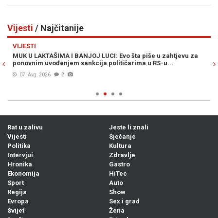
Vijesti
/ Najčitanije
Previous
N
VIJESTI
VI
MUK U LAKTAŠIMA I BANJOJ LUCI: Evo šta piše u zahtjevu za
ŠO
ponovnim uvođenjem sankcija političarima u RS-u...
pl
07. Avg. 2026
2
Rat u zalivu
Jeste li znali
Vijesti
Sjećanje
Politika
Kultura
Intervjui
Zdravlje
Hronika
Gastro
Ekonomija
HiTec
Sport
Auto
Regija
Show
Evropa
Sex i grad
Svijet
Žena