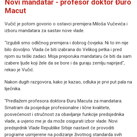
Novi mandatar - profesor doktor Đuro
Macut
Vučić je potom govorio o ostavci premijera Miloša Vučevića i
izboru mandatara za sastav nove vlade.
"Izgubili smo odličnog premijera i dobrog čovjeka. Ni to im nije
bilo dovoljno. Vlada će biti izabrana do Velikog petka i pred
njom su teški zadaci. Moja preporuka mandataru će biti da sam
izabere ljude koji žele da se bore i da guraju zemlju naprijed",
rekao je Vučić.
Nakon dugih razgovora, kako je kazao, odluka je prvi put pala na
liječnika.
"Predlažem profesora doktora Đuru Macuta za mandatara.
Smatram da posjeduje profesionalne i lične kvalitete,
posvećenost i stručnost za obavljanje funkcije predsjednika
vlade, a uvjerio me je da može osigurati izbor vlade. Novi
predsjednik Vlade Republike Srbije nastavit će provoditi
programe usmjerene na podizanje životnog standarda svih