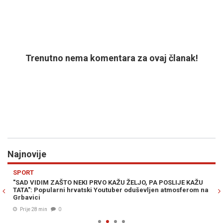
Trenutno nema komentara za ovaj članak!
Najnovije
Previous
N
SPORT
H
"SAD VIDIM ZAŠTO NEKI PRVO KAŽU ŽELJO, PA POSLIJE KAŽU
IS
TATA": Popularni hrvatski Youtuber oduševljen atmosferom na
Na
Grbavici
Prije 28 min
0