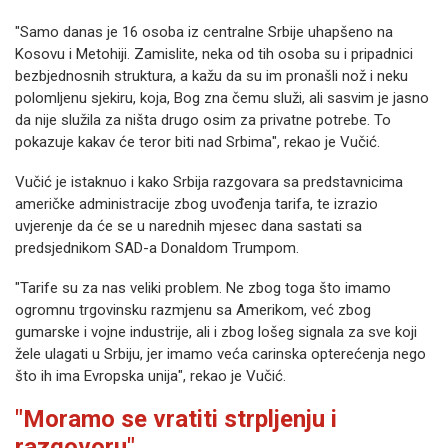
"Samo danas je 16 osoba iz centralne Srbije uhapšeno na
Kosovu i Metohiji. Zamislite, neka od tih osoba su i pripadnici
bezbjednosnih struktura, a kažu da su im pronašli nož i neku
polomljenu sjekiru, koja, Bog zna čemu služi, ali sasvim je jasno
da nije služila za ništa drugo osim za privatne potrebe. To
pokazuje kakav će teror biti nad Srbima", rekao je Vučić.
Vučić je istaknuo i kako Srbija razgovara sa predstavnicima
američke administracije zbog uvođenja tarifa, te izrazio
uvjerenje da će se u narednih mjesec dana sastati sa
predsjednikom SAD-a Donaldom Trumpom.
"Tarife su za nas veliki problem. Ne zbog toga što imamo
ogromnu trgovinsku razmjenu sa Amerikom, već zbog
gumarske i vojne industrije, ali i zbog lošeg signala za sve koji
žele ulagati u Srbiju, jer imamo veća carinska opterećenja nego
što ih ima Evropska unija", rekao je Vučić.
"Moramo se vratiti strpljenju i
razgovoru"