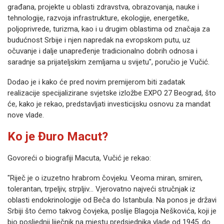
građana, projekte u oblasti zdravstva, obrazovanja, nauke i
tehnologije, razvoja infrastrukture, ekologije, energetike,
poljoprivrede, turizma, kao i u drugim oblastima od značaja za
budućnost Srbije i njen napredak na evropskom putu, uz
očuvanje i dalje unapređenje tradicionalno dobrih odnosa i
saradnje sa prijateljskim zemljama u svijetu", poručio je Vučić.
Dodao je i kako će pred novim premijerom biti zadatak
realizacije specijalizirane svjetske izložbe EXPO 27 Beograd, što
će, kako je rekao, predstavljati investicijsku osnovu za mandat
nove vlade.
Ko je Đuro Macut?
Govoreći o biografiji Macuta, Vučić je rekao:
"Riječ je o izuzetno hrabrom čovjeku. Veoma miran, smiren,
tolerantan, trpeljiv, strpljiv... Vjerovatno najveći stručnjak iz
oblasti endokrinologije od Beča do Istanbula. Na ponos je državi
Srbiji što ćemo takvog čovjeka, poslije Blagoja Neškovića, koji je
bio posljednji liječnik na mjestu predsjednika vlade od 1945. do