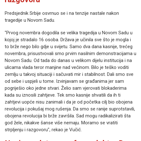
Predsjednik Srbije osvrnuo se i na tenzije nastale nakon
tragedije u Novom Sadu.
"Prvog novembra dogodila se velika tragedija u Novom Sadu u
kojoj je stradalo 16 osoba. Država je učinila sve što je mogla i
to brže nego bilo gdje u svijetu. Samo dva dana kasnije, trećeg
novembra, prisustvovali smo prvim nasilnim demonstracijama u
Novom Sadu. Od tada do danas u velikom dijelu institucija i na
ulicama vlada teror manjine nad većinom. Bilo je teško voditi
zemlju u takvoj situaciji i sačuvati mir i stabilnost. Dali smo sve
od sebe i uspjeli u tome. Izvinjavam se građanima jer sam
pogriješio oko jedne stvari. Želio sam vjerovati blokaderima
kada su iznosili zahtjeve. Tek smo kasnije shvatili da ih ti
zahtjevi uopće nisu zanimali i da je od početka cilj bio obojena
revolucija i pokušaj mog rušenja. Da smo se ranije suprotstavili,
obojena revolucija bi brže završila. Sad mogu radikalizirati šta
god žele, nikakve šanse više nemaju. Moramo se vratiti
strpljenju i razgovoru", rekao je Vučić.