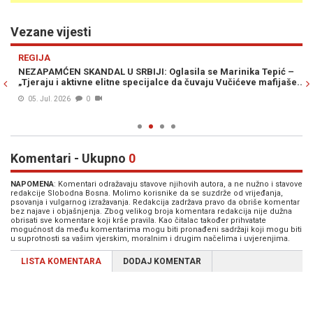
Vezane vijesti
Previous
N
REGIJA
R
NEZAPAMĆEN SKANDAL U SRBIJI: Oglasila se Marinika Tepić –
"S
„Tjeraju i aktivne elitne specijalce da čuvaju Vučićeve mafijaše...“
PE
fi
05. Jul. 2026
0
Komentari - Ukupno
0
NAPOMENA
: Komentari odražavaju stavove njihovih autora, a ne nužno i stavove
redakcije Slobodna Bosna. Molimo korisnike da se suzdrže od vrijeđanja,
psovanja i vulgarnog izražavanja. Redakcija zadržava pravo da obriše komentar
bez najave i objašnjenja. Zbog velikog broja komentara redakcija nije dužna
obrisati sve komentare koji krše pravila. Kao čitalac također prihvatate
mogućnost da među komentarima mogu biti pronađeni sadržaji koji mogu biti
u suprotnosti sa vašim vjerskim, moralnim i drugim načelima i uvjerenjima.
LISTA KOMENTARA
DODAJ KOMENTAR