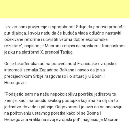
Izrazio sam povjerenje u sposobnost Srbije da ponovo pronađe
put dijaloga, i svoju nadu da će buduća vlada odlučno nastaviti
očekivane reforme i učvrstiti veoma dobre ekonomske
rezultate", napisao je Macron u objavi na srpskom i francuskom
jeziku na platformi X, prenosi Tanjug.
On je također ukazao na posvećenost Francuske evropskoj
integraciji zemalja Zapadnog Balkana i naveo da je sa
predsjednikom Srbije razgovarao i o situaciji u Bosni i
Hercegovini.
"Podsjetio sam na našu nepokolebljivu podršku jedinstvu te
zemlje, kao i na osudu svakog postupka koji ima za cilj da to
jedinstvo dovede u pitanje. Odgovornost je svih da se angažuju
na poštovanju ustavnog poretka kako bi se Bosna i
Hercegovina vratila na svoj evropski put", naglasio je Macron.