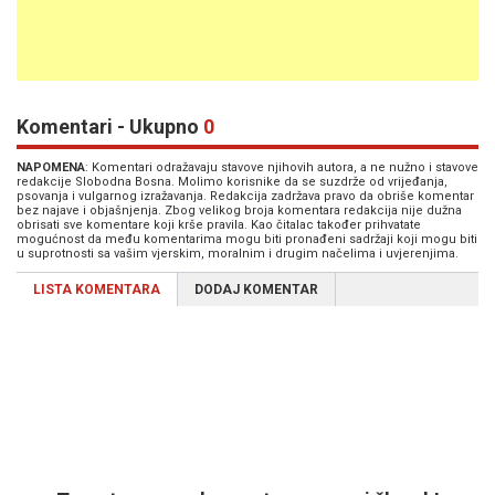
Komentari - Ukupno
0
NAPOMENA
: Komentari odražavaju stavove njihovih autora, a ne nužno i stavove
redakcije Slobodna Bosna. Molimo korisnike da se suzdrže od vrijeđanja,
psovanja i vulgarnog izražavanja. Redakcija zadržava pravo da obriše komentar
bez najave i objašnjenja. Zbog velikog broja komentara redakcija nije dužna
obrisati sve komentare koji krše pravila. Kao čitalac također prihvatate
mogućnost da među komentarima mogu biti pronađeni sadržaji koji mogu biti
u suprotnosti sa vašim vjerskim, moralnim i drugim načelima i uvjerenjima.
LISTA KOMENTARA
DODAJ KOMENTAR