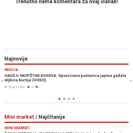
Trenutno nema komentara za ovaj članak!
Najnovije
Previous
N
DRUŠTVO
poslanica jajima gađala
DEMANTI ZORANA KREŠIĆA NA TEKST OBJAVL
"Neistinita je tvrdnja Šemsudina Mehmedovi
RTV taksu"
Prije 21 min
0
Mini market
/ Najčitanije
Previous
N
MINI MARKET