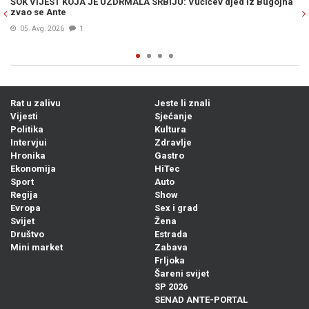
: Vučićev djed iz Bugojna
ODBROJAVANJE U REPUBLICI SRPSKOJ: Crn
režima –„Nije normalno da se u 21. vijeku 
dođe...“
Prije 10h
2
Rat u zalivu
Jeste li znali
Vijesti
Sjećanje
Politika
Kultura
Intervjui
Zdravlje
Hronika
Gastro
Ekonomija
HiTec
Sport
Auto
Regija
Show
Evropa
Sex i grad
Svijet
Žena
Društvo
Estrada
Mini market
Zabava
Frljoka
Šareni svijet
SP 2026
SENAD ANTE-PORTAL