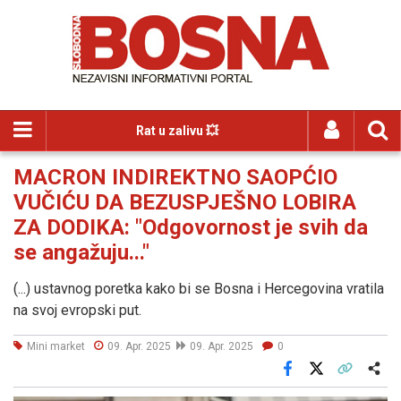
Rat u zalivu 💥
MACRON INDIREKTNO SAOPĆIO
VUČIĆU DA BEZUSPJEŠNO LOBIRA
ZA DODIKA: "Odgovornost je svih da
se angažuju..."
(...) ustavnog poretka kako bi se Bosna i Hercegovina vratila
na svoj evropski put.
Mini market
09. Apr. 2025
09. Apr. 2025
0
Facebook
X
Kopiraj link
Više