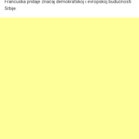
Francuska pridaje značaj demokratskoj i evropskoj budućnosti
Srbije.