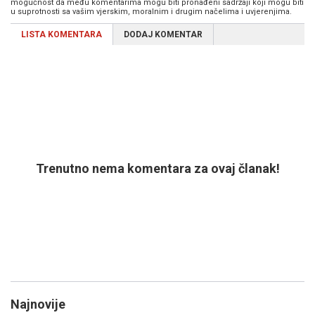
mogućnost da među komentarima mogu biti pronađeni sadržaji koji mogu biti
u suprotnosti sa vašim vjerskim, moralnim i drugim načelima i uvjerenjima.
LISTA KOMENTARA
DODAJ KOMENTAR
Trenutno nema komentara za ovaj članak!
Najnovije