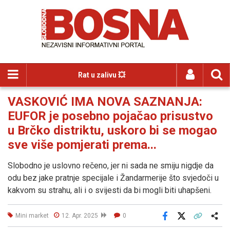
Rat u zalivu 💥
VASKOVIĆ IMA NOVA SAZNANJA:
EUFOR je posebno pojačao prisustvo
u Brčko distriktu, uskoro bi se mogao
sve više pomjerati prema...
Slobodno je uslovno rečeno, jer ni sada ne smiju nigdje da
odu bez jake pratnje specijale i Žandarmerije što svjedoči u
kakvom su strahu, ali i o svijesti da bi mogli biti uhapšeni.
Mini market
12. Apr. 2025
0
Facebook
X
Kopiraj link
Više