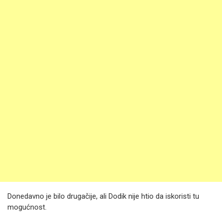
Donedavno je bilo drugačije, ali Dodik nije htio da iskoristi tu
mogućnost.