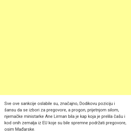
Sve ove sankcije oslabile su, značajno, Dodikovu poziciju i
šansu da se izbori za pregovore, a progon, prijetnjom silom,
njemačke ministarke Ane Lirman bila je kap koja je prelila čašu i
kod onih zemalja iz EU koje su bile spremne podržati pregovore,
osim Mađarske.