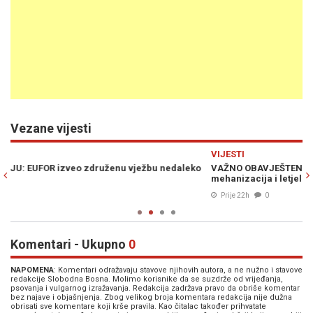
Vezane vijesti
Previous
N
VIJESTI
VI
o
VAŽNO OBAVJEŠTENJE ZA GRAĐANE: Od 19 do 23 sata teška
V
mehanizacija i letjelice iznad Foče i Goražda
za
Prije 22h
0
Komentari - Ukupno
0
NAPOMENA
: Komentari odražavaju stavove njihovih autora, a ne nužno i stavove
redakcije Slobodna Bosna. Molimo korisnike da se suzdrže od vrijeđanja,
psovanja i vulgarnog izražavanja. Redakcija zadržava pravo da obriše komentar
bez najave i objašnjenja. Zbog velikog broja komentara redakcija nije dužna
obrisati sve komentare koji krše pravila. Kao čitalac također prihvatate