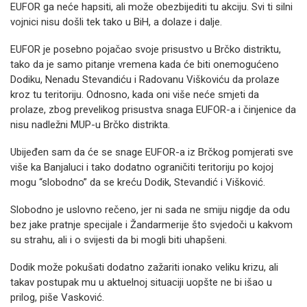
EUFOR ga neće hapsiti, ali može obezbijediti tu akciju. Svi ti silni
vojnici nisu došli tek tako u BiH, a dolaze i dalje.
EUFOR je posebno pojačao svoje prisustvo u Brčko distriktu,
tako da je samo pitanje vremena kada će biti onemogućeno
Dodiku, Nenadu Stevandiću i Radovanu Viškoviću da prolaze
kroz tu teritoriju. Odnosno, kada oni više neće smjeti da
prolaze, zbog prevelikog prisustva snaga EUFOR-a i činjenice da
nisu nadležni MUP-u Brčko distrikta.
Ubijeđen sam da će se snage EUFOR-a iz Brčkog pomjerati sve
više ka Banjaluci i tako dodatno ograničiti teritoriju po kojoj
mogu “slobodno” da se kreću Dodik, Stevandić i Višković.
Slobodno je uslovno rečeno, jer ni sada ne smiju nigdje da odu
bez jake pratnje specijale i Žandarmerije što svjedoči u kakvom
su strahu, ali i o svijesti da bi mogli biti uhapšeni.
Dodik može pokušati dodatno zažariti ionako veliku krizu, ali
takav postupak mu u aktuelnoj situaciji uopšte ne bi išao u
prilog, piše Vasković.