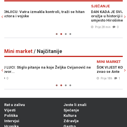
Previous
N
SJEĆANJE
P
DAN KADA JE SVIJET ZADRHTAO: Kako je stvoreno najstrašnije
L
oružje u historiji i ko je zapravo trebao biti meta nuklearne bombe
na
umjesto Hirošime
Bo
Prije 28 min
0
Mini market
/ Najčitanije
Previous
N
MINI MARKET
M
ŠOK VIJEST KOJA JE UZDRMALA SRBIJU: Vučićev djed iz Bugojna
S
zvao se Ante
ka
Prije 18h
1
Rat u zalivu
Jeste li znali
Vijesti
Sjećanje
Politika
Kultura
Intervjui
Zdravlje
Hronika
Gastro