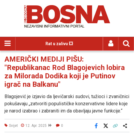
Rat u zalivu 💥
AMERIČKI MEDIJI PIŠU:
"Republikanac Rod Blagojevich lobira
za Milorada Dodika koji je Putinov
igrač na Balkanu"
Blagojević je izjavio da ljevičarski sudovi, tužioci i zvaničnici
pokušavaju „zatvoriti populističke konzervativne lidere koje
je narod izabrao i zabraniti im da obavljaju javne funkcije.“
Svijet
12. Apr. 2025
0
Facebook
X
Kopiraj link
Više