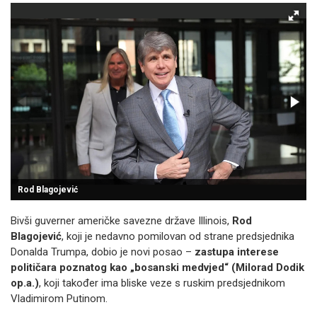
Rod Blagojević
Bivši guverner američke savezne države Illinois,
Rod
Blagojević
, koji je nedavno pomilovan od strane predsjednika
Donalda Trumpa, dobio je novi posao –
zastupa interese
političara poznatog kao „bosanski medvjed“ (Milorad Dodik
op.a.)
, koji također ima bliske veze s ruskim predsjednikom
Vladimirom Putinom.