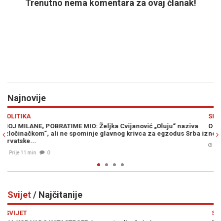
Trenutno nema komentara za ovaj članak!
Najnovije
Previous
N
SPORT
 naziva
O NJEMU BRUJI ITALIJA: Otkriveno koji će broj Kerim Alajbeg
us Srba iz
nositi u Juventusu...
Prije 28 min
0
Svijet
/ Najčitanije
Previous
N
SVIJET