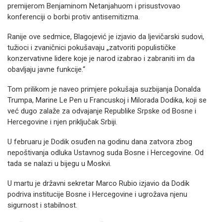
premijerom Benjaminom Netanjahuom i prisustvovao
konferenciji o borbi protiv antisemitizma.
Ranije ove sedmice, Blagojević je izjavio da ljevičarski sudovi,
tužioci i zvaničnici pokušavaju „zatvoriti populističke
konzervativne lidere koje je narod izabrao i zabraniti im da
obavljaju javne funkcije.“
Tom prilikom je naveo primjere pokušaja suzbijanja Donalda
Trumpa, Marine Le Pen u Francuskoj i Milorada Dodika, koji se
već dugo zalaže za odvajanje Republike Srpske od Bosne i
Hercegovine i njen priključak Srbiji.
U februaru je Dodik osuđen na godinu dana zatvora zbog
nepoštivanja odluka Ustavnog suda Bosne i Hercegovine. Od
tada se nalazi u bijegu u Moskvi.
U martu je državni sekretar Marco Rubio izjavio da Dodik
podriva institucije Bosne i Hercegovine i ugrožava njenu
sigurnost i stabilnost.