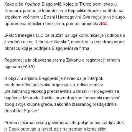
Kako piše
Politico
, Blagojević, kojeg je Trump pomilovao u
februaru, pristao je lobirati u ime Republike Srpske, entiteta sa
srpskom većinom u Bosni i Hercegovini. Ova regija je već dugo
opterećena etničkim tenzijama, prenosi američki
AOL.
„RRB Strategies LLC će pružati usluge komunikacije i odnosa s
javnošću u ime Republike Srpske“, navodi se u registracionom
obrascu koji je podnijela Blagojevićeva firma.
Registracija je obavezna prema Zakonu o registraciji stranih
agenata (FARA).
U objavi u srijedu, Blagojević je naveo da je Interpol,
međunarodna policijska organizacija, odbio zahtjev
„neizabranog visokog predstavnika u Bosni i Hercegovini za
hapšenje Milorada Dodika, poznatog kao ‘bosanski medvjed’
zbog svoje krupne građe, zakonito izabranog predsjednika
Republike Srpske.“
Prema riječima bivšeg guvernera, Interpol je odbio zahtjev dok
je Dodik putovao u Izrael, gdje se sastao s izraelskim