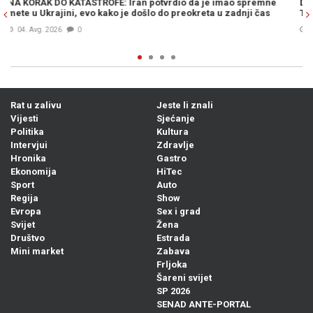
premne
DRAMA U WASHINGTONU: Teške optužbe na račun Donalda
i čas
Trumpa –„On je najveći lažov...“
04. Avg. 2026
1
Rat u zalivu
Jeste li znali
Vijesti
Sjećanje
Politika
Kultura
Intervjui
Zdravlje
Hronika
Gastro
Ekonomija
HiTec
Sport
Auto
Regija
Show
Evropa
Sex i grad
Svijet
Žena
Društvo
Estrada
Mini market
Zabava
Frljoka
Šareni svijet
SP 2026
SENAD ANTE-PORTAL