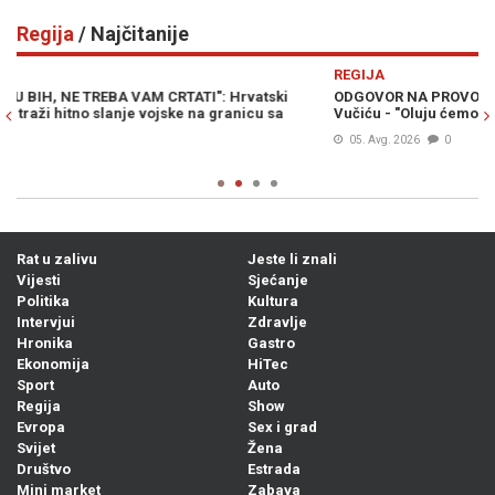
Regija
/ Najčitanije
Previous
N
REGIJA
R
ODGOVOR NA PROVOKACIJE IZ BEOGRADA: Grmoja poručio
H
Vučiću - "Oluju ćemo slaviti još snažnije"
z
05. Avg. 2026
0
Rat u zalivu
Jeste li znali
Vijesti
Sjećanje
Politika
Kultura
Intervjui
Zdravlje
Hronika
Gastro
Ekonomija
HiTec
Sport
Auto
Regija
Show
Evropa
Sex i grad
Svijet
Žena
Društvo
Estrada
Mini market
Zabava