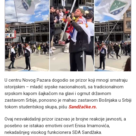
U centru Novog Pazara dogodio se prizor koji mnogi smatraju
istorijskim – mladić srpske nacionalnosti, sa tradicionalnom
srpskom kapom šajkačom na glavi i ogrnut državnom
zastavom Srbije, ponosno je mahao zastavom Bošnjaka u Srbiji
tokom studentskog skupa, pišu
Sandžačke.rs.
Ovaj nesvakidašnji prizor izazvao je brojne reakcije javnosti, a
posebno se istakao emotivni osvrt Enisa Imamovića,
nekadašnjeg visokog funkcionera SDA Sandžaka.