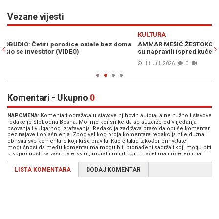
Vezane vijesti
Previous
N
KULTURA
H
a
AMMAR MEŠIĆ ŽESTOKO PROZVAO SRPSKE VLASTI: Pokazao je šta
S
su napravili ispred kuće njegovih roditelja
b
11. Jul. 2026
0
Komentari - Ukupno
0
NAPOMENA
: Komentari odražavaju stavove njihovih autora, a ne nužno i stavove
redakcije Slobodna Bosna. Molimo korisnike da se suzdrže od vrijeđanja,
psovanja i vulgarnog izražavanja. Redakcija zadržava pravo da obriše komentar
bez najave i objašnjenja. Zbog velikog broja komentara redakcija nije dužna
obrisati sve komentare koji krše pravila. Kao čitalac također prihvatate
mogućnost da među komentarima mogu biti pronađeni sadržaji koji mogu biti
u suprotnosti sa vašim vjerskim, moralnim i drugim načelima i uvjerenjima.
LISTA KOMENTARA
DODAJ KOMENTAR