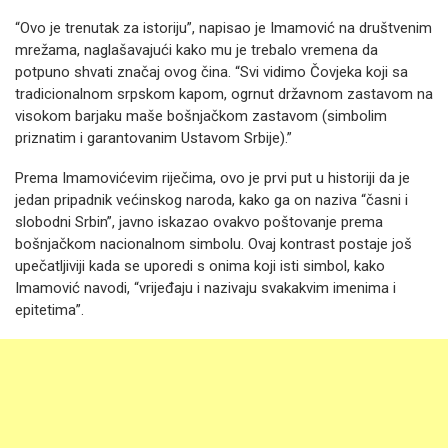
“Ovo je trenutak za istoriju”, napisao je Imamović na društvenim
mrežama, naglašavajući kako mu je trebalo vremena da
potpuno shvati značaj ovog čina. “Svi vidimo Čovjeka koji sa
tradicionalnom srpskom kapom, ogrnut državnom zastavom na
visokom barjaku maše bošnjačkom zastavom (simbolim
priznatim i garantovanim Ustavom Srbije).”
Prema Imamovićevim riječima, ovo je prvi put u historiji da je
jedan pripadnik većinskog naroda, kako ga on naziva “časni i
slobodni Srbin”, javno iskazao ovakvo poštovanje prema
bošnjačkom nacionalnom simbolu. Ovaj kontrast postaje još
upečatljiviji kada se uporedi s onima koji isti simbol, kako
Imamović navodi, “vrijeđaju i nazivaju svakakvim imenima i
epitetima”.