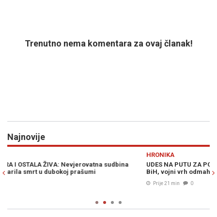
Trenutno nema komentara za ovaj članak!
Najnovije
Previous
N
HRONIKA
V
UDES NA PUTU ZA POSAO: Povrijeđeni potporučnik i vojnik OS
N
BiH, vojni vrh odmah stigao u Tuzlu
B
n
Prije 21 min
0