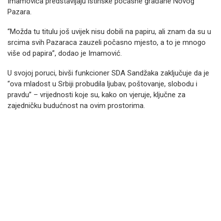
Imamovića predstavljaju istinske počasne građane Novog
Pazara.
“Možda tu titulu još uvijek nisu dobili na papiru, ali znam da su u
srcima svih Pazaraca zauzeli počasno mjesto, a to je mnogo
više od papira”, dodao je Imamović.
U svojoj poruci, bivši funkcioner SDA Sandžaka zaključuje da je
“ova mladost u Srbiji probudila ljubav, poštovanje, slobodu i
pravdu” – vrijednosti koje su, kako on vjeruje, ključne za
zajedničku budućnost na ovim prostorima.