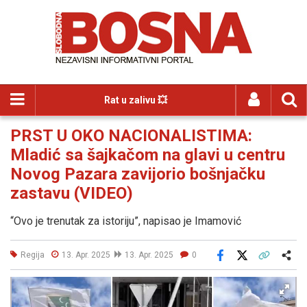
Rat u zalivu 💥
PRST U OKO NACIONALISTIMA:
Mladić sa šajkačom na glavi u centru
Novog Pazara zavijorio bošnjačku
zastavu (VIDEO)
“Ovo je trenutak za istoriju”, napisao je Imamović
Regija
13. Apr. 2025
13. Apr. 2025
0
Facebook
X
Kopiraj link
Više