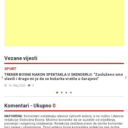
Vezane vijesti
Previous
N
SPORT
luženo smo
"SB" U DVORANI MIRZA DELIBAŠIĆ: Utakmica koja piše histo
Bosna igra protiv Ilirije (FOTO)
14. Maj 2025
0
Komentari - Ukupno
0
NAPOMENA
: Komentari odražavaju stavove njihovih autora, a ne nužno i stavove
redakcije Slobodna Bosna. Molimo korisnike da se suzdrže od vrijeđanja,
psovanja i vulgarnog izražavanja. Redakcija zadržava pravo da obriše komentar
bez najave i objašnjenja. Zbog velikog broja komentara redakcija nije dužna