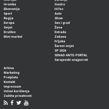
Hronika
Gastro
Ekonomija
HiTec
Sport
Auto
Regija
Show
Evropa
Sex i grad
Svijet
Žena
Društvo
Estrada
Mini market
Zabava
Frljoka
Šareni svijet
SP 2026
SENAD ANTE-PORTAL
Sarajevski snajperisti
Arhiva
Marketing
Pretplata
Kontakt
Impressum
Uslovi korištenja
Zaštita privatnosti