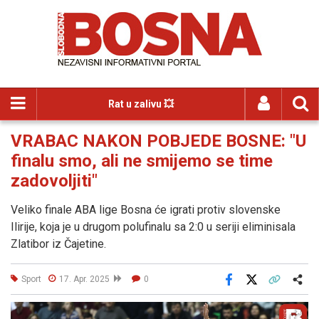
Rat u zalivu 💥
VRABAC NAKON POBJEDE BOSNE: "U
finalu smo, ali ne smijemo se time
zadovoljiti"
Veliko finale ABA lige Bosna će igrati protiv slovenske
Ilirije, koja je u drugom polufinalu sa 2:0 u seriji eliminisala
Zlatibor iz Čajetine.
Sport
17. Apr. 2025
0
Facebook
X
Kopiraj link
Više