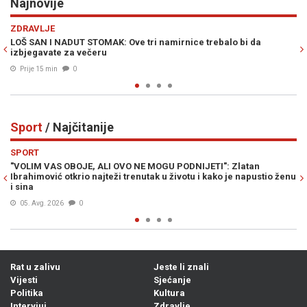
Najnovije
Previous
N
REGIJA
alo bi da
JAVNA TAJNA U SRBIJI POTVRĐENA, ZELENSKI IMA J
RAZLOG ZA DOLAZAK: "Već se obilaze lokacije..."
Prije 19 min
0
Sport
/ Najčitanije
Previous
N
SPORT
: Zlatan
LIVNJAK PRELOMIO: Otkriveno gdje Zlato Dalić nastavl
o je napustio ženu
trenersku karijeru...
06. Avg. 2026
0
Rat u zalivu
Jeste li znali
Vijesti
Sjećanje
Politika
Kultura
Intervjui
Zdravlje