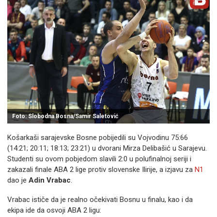
Foto: Slobodna Bosna/Samir Saletović
Košarkaši sarajevske Bosne pobijedili su Vojvodinu 75:66
(14:21; 20:11; 18:13; 23:21) u dvorani Mirza Delibašić u Sarajevu.
Studenti su ovom pobjedom slavili 2:0 u polufinalnoj seriji i
zakazali finale ABA 2 lige protiv slovenske Ilirije, a izjavu za
N1
dao je
Adin Vrabac
.
Vrabac ističe da je realno očekivati Bosnu u finalu, kao i da
ekipa ide da osvoji ABA 2 ligu: