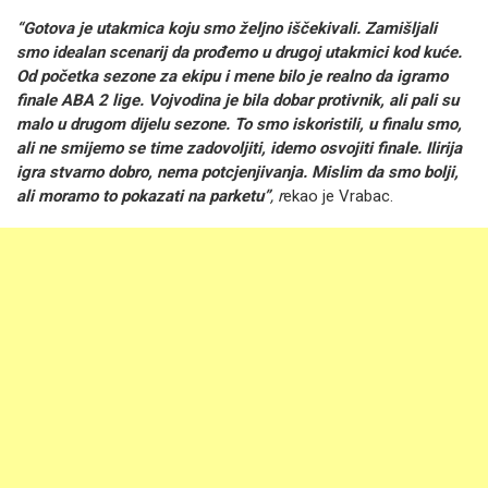
“Gotova je utakmica koju smo željno iščekivali. Zamišljali
smo idealan scenarij da prođemo u drugoj utakmici kod kuće.
Od početka sezone za ekipu i mene bilo je realno da igramo
finale ABA 2 lige. Vojvodina je bila dobar protivnik, ali pali su
malo u drugom dijelu sezone. To smo iskoristili, u finalu smo,
ali ne smijemo se time zadovoljiti, idemo osvojiti finale. Ilirija
igra stvarno dobro, nema potcjenjivanja. Mislim da smo bolji,
ali moramo to pokazati na parketu”
, r
ekao je Vrabac.