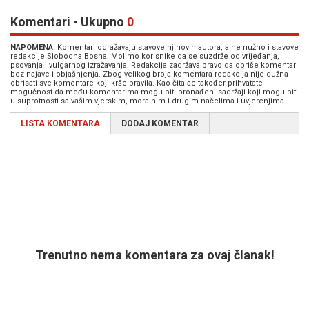
Komentari - Ukupno
0
NAPOMENA
: Komentari odražavaju stavove njihovih autora, a ne nužno i stavove
redakcije Slobodna Bosna. Molimo korisnike da se suzdrže od vrijeđanja,
psovanja i vulgarnog izražavanja. Redakcija zadržava pravo da obriše komentar
bez najave i objašnjenja. Zbog velikog broja komentara redakcija nije dužna
obrisati sve komentare koji krše pravila. Kao čitalac također prihvatate
mogućnost da među komentarima mogu biti pronađeni sadržaji koji mogu biti
u suprotnosti sa vašim vjerskim, moralnim i drugim načelima i uvjerenjima.
LISTA KOMENTARA
DODAJ KOMENTAR
Trenutno nema komentara za ovaj članak!