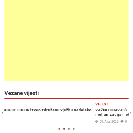
Vezane vijesti
Previous
N
VIJESTI
eko
VAŽNO OBAVJEŠTENJE ZA GRAĐANE: Od 19 do 23 sata teška
mehanizacija i letjelice iznad Foče i Goražda
05. Avg. 2026
0