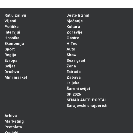
Rat u zalivu
Jeste li znali
Vijesti
Sjećanje
Politika
Kultura
Intervjui
Zdravlje
Hronika
Gastro
Ekonomija
HiTec
Sport
Auto
Regija
Show
Evropa
Sex i grad
Svijet
Žena
Društvo
Estrada
Mini market
Zabava
Frljoka
Šareni svijet
SP 2026
SENAD ANTE-PORTAL
Sarajevski snajperisti
Arhiva
Marketing
Pretplata
Kontakt