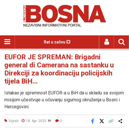
Rat u zalivu 💥
EUFOR JE SPREMAN: Brigadni
general di Camerana na sastanku u
Direkciji za koordinaciju policijskih
tijela BiH...
Istakao je spremnost EUFOR-a u BiH da u skladu sa svojom
misijom učestvuje u očuvanju sigurnog okruženja u Bosni i
Hercegovini.
Vijesti
18. Apr. 2025
0
Facebook
X
Kopiraj link
Više