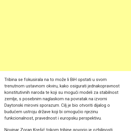
Tribina se fokusirala na to može li BiH opstati u svom
trenutnom ustavnom okviru, kako osigurati jednakopravnost
konstitutivnih naroda te koji su mogući modeli za stabilnost
zemlje, s posebnim naglaskom na povratak na izvorni
Daytonski mirovni sporazum. Cilj je bio otvoriti dijalog o
budućem ustroju države koji bi omogućio njezinu
funkcionalnost, pravednost i europsku perspektivu.
Novinar Zoran Krešić tokom tribine govorio je ozbiljnosti