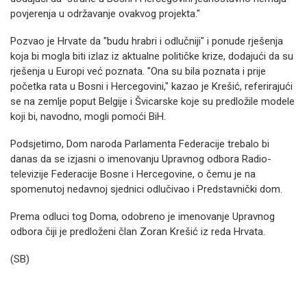
povjerenja u održavanje ovakvog projekta."
Pozvao je Hrvate da "budu hrabri i odlučniji" i ponude rješenja
koja bi mogla biti izlaz iz aktualne političke krize, dodajući da su
rješenja u Europi već poznata. "Ona su bila poznata i prije
početka rata u Bosni i Hercegovini," kazao je Krešić, referirajući
se na zemlje poput Belgije i Švicarske koje su predložile modele
koji bi, navodno, mogli pomoći BiH.
Podsjetimo, Dom naroda Parlamenta Federacije trebalo bi
danas da se izjasni o imenovanju Upravnog odbora Radio-
televizije Federacije Bosne i Hercegovine, o čemu je na
spomenutoj nedavnoj sjednici odlučivao i Predstavnički dom.
Prema odluci tog Doma, odobreno je imenovanje Upravnog
odbora čiji je predloženi član Zoran Krešić iz reda Hrvata.
(SB)