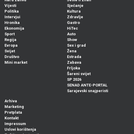
Vijesti
Sjećanje
Politika
Kultura
Intervjui
Zdravlje
Hronika
Gastro
Ekonomija
HiTec
Sport
Auto
Regija
Show
Evropa
Sex i grad
Svijet
Žena
Društvo
Estrada
Mini market
Zabava
Frljoka
Šareni svijet
SP 2026
SENAD ANTE-PORTAL
Sarajevski snajperisti
Arhiva
Marketing
Pretplata
Kontakt
Impressum
Uslovi korištenja