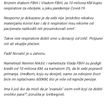
Kriznim štabom FBiH i Vladom FBiH, za 10 miliona KM kupio
respiratore za oboljele, u jeku pandemije Covid-19.
Nesporno je dokazano je da sebi nije 'priskrbio nikakvu
materijalnu korist kao i da ti respiratori nisu nikome od
pacijenata naškodili niti prouzrokovali smrt'.
Takve iste respiratore dobili smo u donaciji od UAE. Potpuno
isti ali skuplje plaćeni.
Fadil Novalić je u zatvoru.
Nametnuti Nermin Nikšić i nametnuta Vlada FBiH su podigli
kredit od 10 miliona KM, sa kamatom 3%, da bi sebi popravili
primanja. Uredbom, koju su donijeli, samo za odvojeni život
biće im isplaćivano 600KM, što je više od najniže penzije.
Ima li još iko da misli da je "svanulo" osim ovih koji će dobiti
ovoliko para?"
, poručila je Izetbegović.