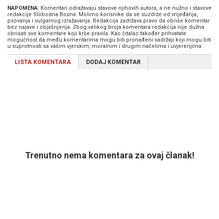
NAPOMENA
: Komentari odražavaju stavove njihovih autora, a ne nužno i stavove
redakcije Slobodna Bosna. Molimo korisnike da se suzdrže od vrijeđanja,
psovanja i vulgarnog izražavanja. Redakcija zadržava pravo da obriše komentar
bez najave i objašnjenja. Zbog velikog broja komentara redakcija nije dužna
obrisati sve komentare koji krše pravila. Kao čitalac također prihvatate
mogućnost da među komentarima mogu biti pronađeni sadržaji koji mogu biti
u suprotnosti sa vašim vjerskim, moralnim i drugim načelima i uvjerenjima.
LISTA KOMENTARA
DODAJ KOMENTAR
Trenutno nema komentara za ovaj članak!