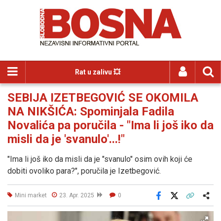
Rat u zalivu 💥
SEBIJA IZETBEGOVIĆ SE OKOMILA
NA NIKŠIĆA: Spominjala Fadila
Novalića pa poručila - "Ima li još iko da
misli da je 'svanulo'...!"
"Ima li još iko da misli da je "svanulo" osim ovih koji će
dobiti ovoliko para?", poručila je Izetbegović.
Mini market
23. Apr. 2025
0
Facebook
X
Kopiraj link
Više