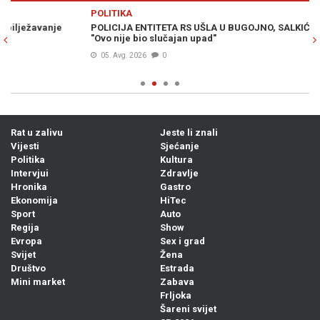
Previous
N
POLITIKA
PO
POLICIJA ENTITETA RS UŠLA U BUGOJNO, SALKIĆ UPOZORAVA:
VE
"Ovo nije bio slučajan upad"
ul
05. Avg. 2026
0
Rat u zalivu
Jeste li znali
Vijesti
Sjećanje
Politika
Kultura
Intervjui
Zdravlje
Hronika
Gastro
Ekonomija
HiTec
Sport
Auto
Regija
Show
Evropa
Sex i grad
Svijet
Žena
Društvo
Estrada
Mini market
Zabava
Frljoka
Šareni svijet