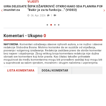
VIJESTI
PO
TE
ŠEFIK DŽAFEROVIĆ OTKRIO KAKO SDA PLANIRA PORAZITI TROJKU:
DŽ
"Bakir je za tu funkciju..." (VIDEO)
dr
06. Apr. 2026
1
Komentari - Ukupno
0
NAPOMENA
: Komentari odražavaju stavove njihovih autora, a ne nužno i stavove
redakcije Slobodna Bosna. Molimo korisnike da se suzdrže od vrijeđanja,
psovanja i vulgarnog izražavanja. Redakcija zadržava pravo da obriše komentar
bez najave i objašnjenja. Zbog velikog broja komentara redakcija nije dužna
obrisati sve komentare koji krše pravila. Kao čitalac također prihvatate
mogućnost da među komentarima mogu biti pronađeni sadržaji koji mogu biti
u suprotnosti sa vašim vjerskim, moralnim i drugim načelima i uvjerenjima.
LISTA KOMENTARA
DODAJ KOMENTAR