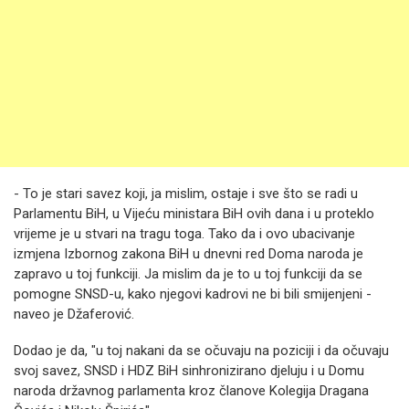
- To je stari savez koji, ja mislim, ostaje i sve što se radi u
Parlamentu BiH, u Vijeću ministara BiH ovih dana i u proteklo
vrijeme je u stvari na tragu toga. Tako da i ovo ubacivanje
izmjena Izbornog zakona BiH u dnevni red Doma naroda je
zapravo u toj funkciji. Ja mislim da je to u toj funkciji da se
pomogne SNSD-u, kako njegovi kadrovi ne bi bili smijenjeni -
naveo je Džaferović.
Dodao je da, "u toj nakani da se očuvaju na poziciji i da očuvaju
svoj savez, SNSD i HDZ BiH sinhronizirano djeluju i u Domu
naroda državnog parlamenta kroz članove Kolegija Dragana