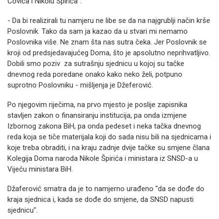
Čovića i Nikolu Špirića".
- Da bi realizirali tu namjeru ne libe se da na najgrublji način krše
Poslovnik. Tako da sam ja kazao da u stvari mi nemamo
Poslovnika više. Ne znam šta nas sutra čeka. Jer Poslovnik se
kroji od predsjedavajućeg Doma, što je apsolutno neprihvatljivo.
Dobili smo poziv za sutrašnju sjednicu u kojoj su tačke
dnevnog reda poredane onako kako neko želi, potpuno
suprotno Poslovniku - mišljenja je Džeferović.
Po njegovim riječima, na prvo mjesto je poslije zapisnika
stavljen zakon o finansiranju institucija, pa onda izmjene
Izbornog zakona BiH, pa onda pedeset i neka tačka dnevnog
reda koja se tiče materijala koji do sada nisu bili na sjednicama i
koje treba obraditi, i na kraju zadnje dvije tačke su smjene člana
Kolegija Doma naroda Nikole Špirića i ministara iz SNSD-a u
Vijeću ministara BiH.
Džaferović smatra da je to namjerno urađeno "da se dođe do
kraja sjednica i, kada se dođe do smjene, da SNSD napusti
sjednicu".