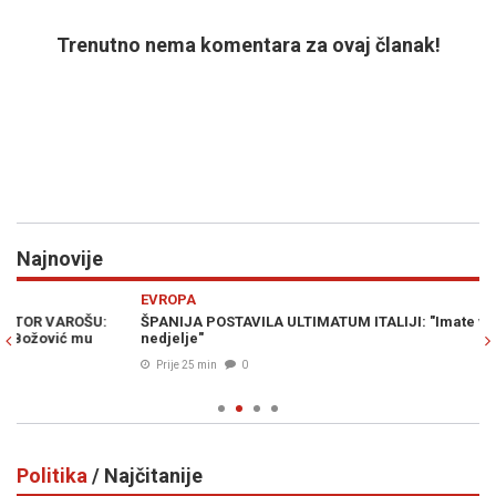
Trenutno nema komentara za ovaj članak!
Najnovije
Previous
N
EVROPA
E
ŠPANIJA POSTAVILA ULTIMATUM ITALIJI: "Imate vremena do
"I
nedjelje"
Pr
su
Prije 25 min
0
Politika
/ Najčitanije