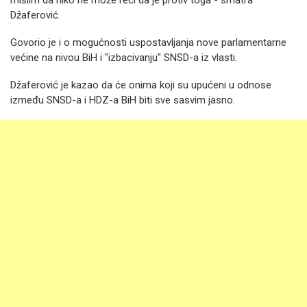
mislim da niko ne može reći da je protiv toga - smatra
Džaferović.
Govorio je i o mogućnosti uspostavljanja nove parlamentarne
većine na nivou BiH i "izbacivanju" SNSD-a iz vlasti.
Džaferović je kazao da će onima koji su upućeni u odnose
između SNSD-a i HDZ-a BiH biti sve sasvim jasno.