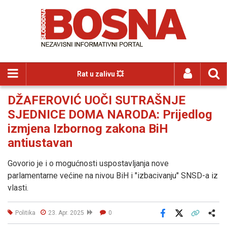
Rat u zalivu 💥
DŽAFEROVIĆ UOČI SUTRAŠNJE
SJEDNICE DOMA NARODA: Prijedlog
izmjena Izbornog zakona BiH
antiustavan
Govorio je i o mogućnosti uspostavljanja nove
parlamentarne većine na nivou BiH i "izbacivanju" SNSD-a iz
vlasti.
Politika
23. Apr. 2025
0
Facebook
X
Kopiraj link
Više