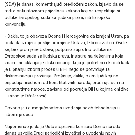
(SDA) je danas, komentirajući predloženi zakon, izjavio da se
radi o antiustavnom prijedlogu zakona koji ne respektuje ni
odluke Evropskog suda za ljudska prava, niti Evropsku
konvenciju.
- Dakle, to je obaveza Bosne i Hercegovine da izmjeni Ustav, pa
onda da izmjeni, poslije promjene Ustava, Izborni zakon. Ovdje
se, bez promjene Ustava, potpuno suprotno odlukama
Evropskog suda za ljudska prava, insistira na rješenjima koja
znače, ne uklanjanje diskriminacije koju je potrebno ukloniti kada
je u pitanju izborni proces u BiH, nego se potvrđuje ta
diskriminacija i proširuje. Proširuje, dakle, osim ljudi koji ne
pripadaju nijednom od konstitutivnih naroda, proširuje se i na
konstitutivne narode, zavisno od područja BiH u kojima oni žive
- kazao je Džaferović.
Govorio je i o mogućnostima uvođenja novih tehnologija u
izborni proces.
Napomenuo je da je Ustavnopravna komisija Doma naroda
danas usvojila Drugi periodični izvještaj o uvođenju novih