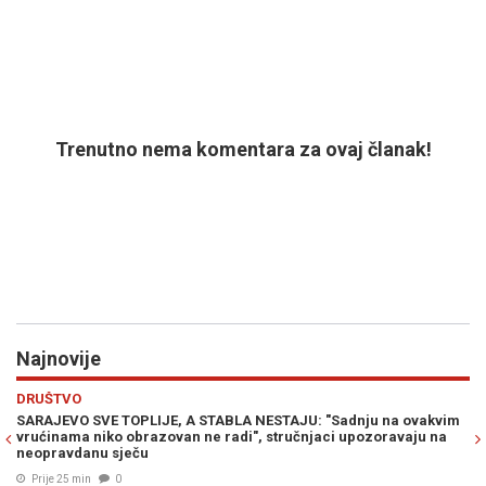
Trenutno nema komentara za ovaj članak!
Najnovije
Previous
N
HRONIKA
ju na ovakvim
ŠTA SE ZAISTA DOGODILO: Policajca snimili kako baca 
ozoravaju na
more, poznati detalji koji su uznemirili javnost (VIDEO)
Prije 36 min
0