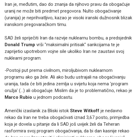
Iran je, međutim, dao do znanja da njihovo pravu da obogaćuje
uranij ne može biti predmet pregovora. Nulto obogaćivanje
(uranija) je neprihvatljivo, kazao je visoki iranski dužnosnik blizak
iranskom pregovaračkom timu.
SAD želi spriječiti Iran da razvije nuklearnu bombu, a predsjednik
Donald Trump
vrši "maksimalni pritisak" sankcijama te je
zaprijetio upotrebom vojne sile ukoliko Iran ne zaustavi svoj
nuklearni program.
-Postoji put prema civilnom, miroljubivom nuklearnom
programu ako ga žele. Ali ako budu ustrajali na obogaćivanju
uranija, tada će biti jedina zemlja u svijetu koja nema 'program
oružja' (...) ali obogaćuje. Mislim da je to problematično, rekao je
Marco Rubio
u jednom podcastu.
Američki izaslanik za Bliski istok
Steve Witkoff
je nedavno
rekao da Iran ne treba obogaćivati iznad 3,67 posto, primjedba
koja je dovela u pitanje da li SAD još uvijek želi da Teheran
rasformira svoj program obogaćivanja, da bi dan kasnije rekao