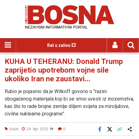
Rat u zalivu 💥
KUHA U TEHERANU: Donald Trump
zaprijetio upotrebom vojne sile
ukoliko Iran ne zaustavi...
Rubio je pojasnio da je Witkoff govorio o "razini
obogaćenog materijala koji bi se smio uvesti iz inozemstva,
kao što to rade brojne zemlje diljem svijeta za miroljubive,
civilne nuklearne programe".
Svijet
24. Apr. 2025
0
Facebook
X
Kopiraj link
Više