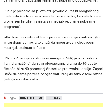
da Iran mora "zaustaviti i eliminirati nuklearno obogaćivanje".
Rubio je pojasnio da je Witkoff govorio o "razini obogaćenog
materijala koji bi se smio uvesti iz inozemstva, kao što to rade
brojne zemlje diljem svijeta za miroljubive, civilne nuklearne
programe".
-Ako Iran želi civilni nuklearni program, mogu ga imati kao što
imaju druge zemlje, a to znači da mogu uvoziti obogaćeni
materijal, istaknuo je Rubio.
UN-ova Agencija za atomsku energiju (IAEA) je upozorila da
Iran "dramatično" ubrzava obogaćivanje uranija do 60 posto
čistoće, blizu 90 postotnoj čistoći za proizvodnju oružja. Zapad
ističe da nema potrebe obogaćivati uranij do tako visoke razine
čistoće u civilne svrhe.
Tagovi:
DONALD TRUMP
TEHERAN