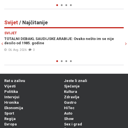
Svijet
/ Najčitanije
Previous
N
SVIJET
im se nije
HILLARY CLINTON U PROGRAMU UŽIVO IZNENADILA JA
„Spremna sam lično nominirati Trumpa za Nobelovu n
mir, ukoliko on...“
08. Avg. 2026
0
Rat u zalivu
Jeste li znali
Vijesti
Sjećanje
Politika
Kultura
Intervjui
Zdravlje
Hronika
Gastro
Ekonomija
HiTec
Sport
Auto
Regija
Show
Evropa
Sex i grad