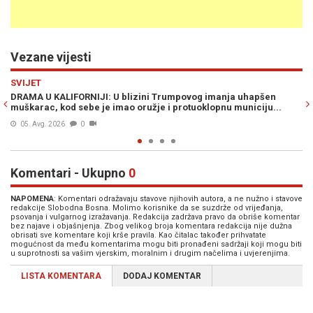
Vezane vijesti
Previous
N
ŠARENI SVIJET
šen
UŠAO U DEVETU DECENIJU ŽIVOTA: Američki predsjednik Dona
ju...
Trump proslavio rođendan organizacijom večeri mješovitih...
15. Jun. 2026
0
Komentari - Ukupno
0
NAPOMENA
: Komentari odražavaju stavove njihovih autora, a ne nužno i stavove
redakcije Slobodna Bosna. Molimo korisnike da se suzdrže od vrijeđanja,
psovanja i vulgarnog izražavanja. Redakcija zadržava pravo da obriše komentar
bez najave i objašnjenja. Zbog velikog broja komentara redakcija nije dužna
obrisati sve komentare koji krše pravila. Kao čitalac također prihvatate
mogućnost da među komentarima mogu biti pronađeni sadržaji koji mogu biti
u suprotnosti sa vašim vjerskim, moralnim i drugim načelima i uvjerenjima.
LISTA KOMENTARA
DODAJ KOMENTAR