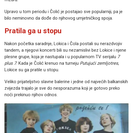
Upravo u tom periodu i Čolić je postajao sve popularniji, pa je
bilo neminovno da dođe do njihovog umjetničkog spoja.
Pratila ga u stopu
Nakon početka saradnje, Lokica i Čola postali su nerazdvojiv
tandem, a njegovi koncerti bili su nezamislivi bez Lokice i njene
plesne grupe, koja je nastupala i u popularnom TV serijalu
7
plus 7
. Kada je Čolić krenuo na turneju
Putujući zemljotres
,
Lokice su ga pratile u stopu.
Veliko prijateljstvo slavne balerine i jedne od najvećih balkanskih
zvijezda trajalo je sve do nesporazuma koji je gotovo preko
noći prekinuo njihov odnos.