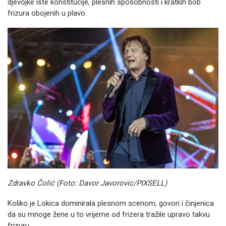
djevojke iste konstitucije, plesnih sposobnosti i kratkih bob
frizura obojenih u plavo.
Zdravko Čolić (Foto: Davor Javorovic/PIXSELL)
Koliko je Lokica dominirala plesnom scenom, govori i činjenica
da su mnoge žene u to vrijeme od frizera tražile upravo takvu
frizuru.