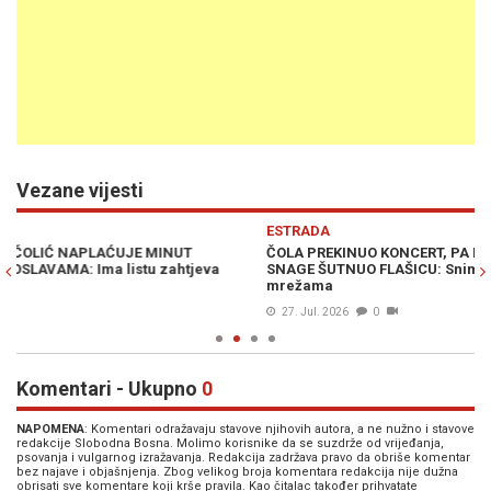
Vezane vijesti
Previous
N
ESTRADA
E
ČOLA PREKINUO KONCERT, PA POLIO PUBLIKU VODOM I IZ SVE
GO
SNAGE ŠUTNUO FLAŠICU: Snimak iz Trebinja izazvao haos na
je
mrežama
27. Jul. 2026
0
Komentari - Ukupno
0
NAPOMENA
: Komentari odražavaju stavove njihovih autora, a ne nužno i stavove
redakcije Slobodna Bosna. Molimo korisnike da se suzdrže od vrijeđanja,
psovanja i vulgarnog izražavanja. Redakcija zadržava pravo da obriše komentar
bez najave i objašnjenja. Zbog velikog broja komentara redakcija nije dužna
obrisati sve komentare koji krše pravila. Kao čitalac također prihvatate