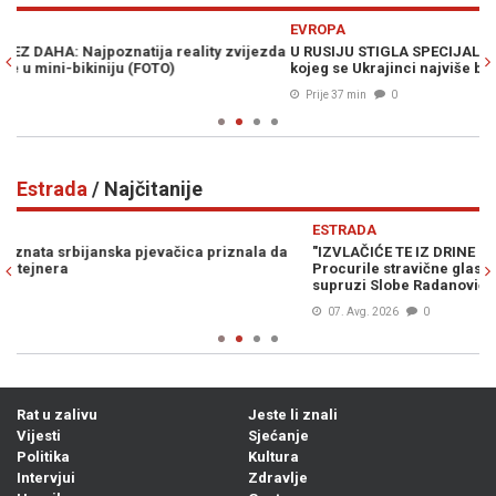
Previous
N
EVROPA
E
da
U RUSIJU STIGLA SPECIJALNA JEDINICA KOREJACA: Nose oružje
D
kojeg se Ukrajinci najviše boje
go
Prije 37 min
0
Estrada
/ Najčitanije
Previous
N
ESTRADA
E
"IZVLAČIĆE TE IZ DRINE I MORAVE, KU**ETINO RASPALA!":
DR
Procurile stravične glasovne poruke Ane Nikolić u kojima prijeti
sa
supruzi Slobe Radanovića
07. Avg. 2026
0
Rat u zalivu
Jeste li znali
Vijesti
Sjećanje
Politika
Kultura
Intervjui
Zdravlje