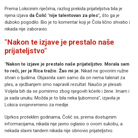
Prema Lokicinim riječima, razlog prekida prijateljstva bila je
njena izjava
da Čolić "nije talentovan za ples",
što ga je
duboko pogodilo. Bio je to komentar koji je Čola lično shvatio i
nikada nije zaboravio.
"Nakon te izjave je prestalo naše
prijateljstvo"
"Nakon te izjave je prestalo naše prijateljstvo. Morala sam
to reći, jer je Rica tražio. Žao mi je.
Nikad ne govorim ružne
stvari o ljudima. Objasnila sam samo da on nema talenat za
ples, a vježbanjem smo napravili rezultat. Naučio je plesati.
Voljela bih da se pomirimo zbog njegovih kćerki i žene. Imam i
ja sada unuku. Možda je to bila neka ljubomora", izjavila je
Lokica svojevremeno za medije.
Uprkos proteklim godinama, Čolić se, prema dostupnim
informacijama, nikada nije javno oglasio o ovom sukobu, a
nekada slavni tandem nikada nije obnovio prijateljstvo.