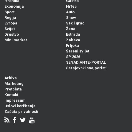
Hronika
Gastro
Ekonomija
HiTec
Sport
Auto
Regija
Show
Evropa
Sex i grad
Svijet
Žena
Društvo
Estrada
Mini market
Zabava
Frljoka
Šareni svijet
SP 2026
SENAD ANTE-PORTAL
Sarajevski snajperisti
Arhiva
Marketing
Pretplata
Kontakt
Impressum
Uslovi korištenja
Zaštita privatnosti