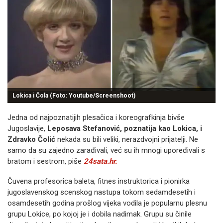
Lokica i Čola (Foto: Youtube/Screenshoot)
Jedna od najpoznatijih plesačica i koreografkinja bivše
Jugoslavije,
Leposava Stefanović, poznatija kao Lokica, i
Zdravko Čolić
nekada su bili veliki, nerazdvojni prijatelji. Ne
samo da su zajedno zarađivali, već su ih mnogi upoređivali s
bratom i sestrom, piše
24sata.hr.
Čuvena profesorica baleta, fitnes instruktorica i pionirka
jugoslavenskog scenskog nastupa tokom sedamdesetih i
osamdesetih godina prošlog vijeka vodila je popularnu plesnu
grupu Lokice, po kojoj je i dobila nadimak. Grupu su činile