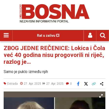
Rat u zalivu 💥
ZBOG JEDNE REČENICE: Lokica i Čola
već 40 godina nisu progovorili ni riječ,
razlog je…
Samo je puklo između njih
Estrada
27. Apr. 2025
27. Apr. 2025
0
Facebook
X
Kopiraj link
Više