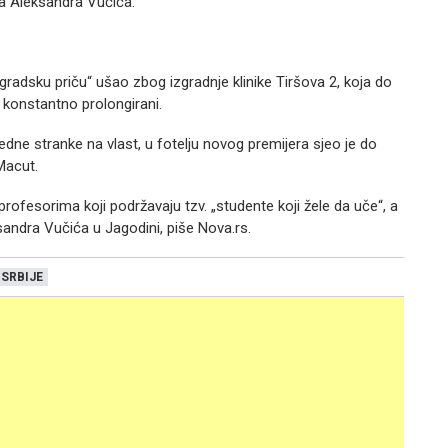
ka Aleksandra Vučića.
ogradsku priču“ ušao zbog izgradnje klinike Tiršova 2, koja do
 konstantno prolongirani.
edne stranke na vlast, u fotelju novog premijera sjeo je do
Macut.
fesorima koji podržavaju tzv. „studente koji žele da uče“, a
ksandra Vučića u Jagodini, piše Nova.rs.
SRBIJE