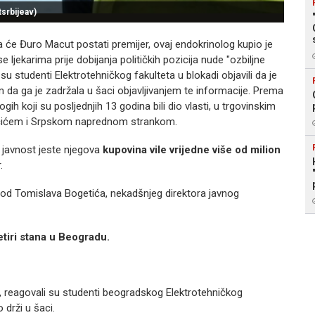
srbijeav)
a će Đuro Macut postati premijer, ovaj endokrinolog kupio je
 se ljekarima prije dobijanja političkih pozicija nude "ozbiljne
 su studenti Elektrotehničkog fakulteta u blokadi objavili da je
 da ga je zadržala u šaci objavljivanjem te informacije. Prema
ih koji su posljednjih 13 godina bili dio vlasti, u trgovinskim
čićem i Srpskom naprednom strankom.
 javnost jeste njegova
kupovina vile vrijedne više od milion
.
i od Tomislava Bogetića, nekadšnjeg direktora javnog
etiri stana u Beogradu.
u, reagovali su studenti beogradskog Elektrotehničkog
 drži u šaci.