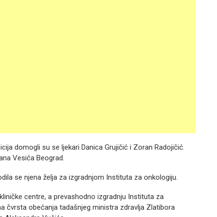
icija domogli su se ljekari Danica Grujičić i Zoran Radojičić.
orana Vesića Beograd.
odila se njena želja za izgradnjom Instituta za onkologiju.
i kliničke centre, a prevashodno izgradnju Instituta za
 ima čvrsta obećanja tadašnjeg ministra zdravlja Zlatibora