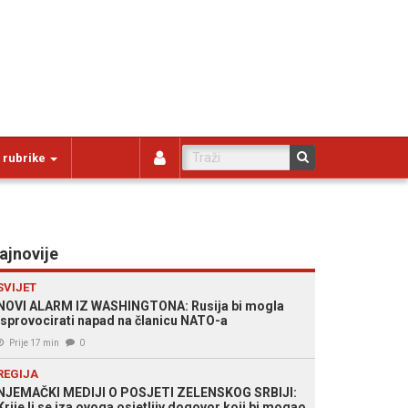
 rubrike
ajnovije
SVIJET
NOVI ALARM IZ WASHINGTONA: Rusija bi mogla
isprovocirati napad na članicu NATO-a
Prije 17 min
0
REGIJA
NJEMAČKI MEDIJI O POSJETI ZELENSKOG SRBIJI:
Krije li se iza ovoga osjetljiv dogovor koji bi mogao