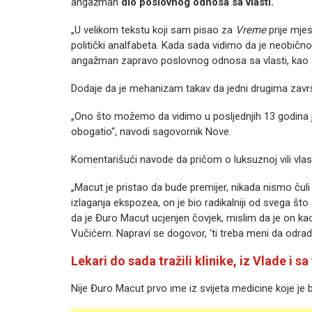
angažman
dio poslovnog odnosa sa vlasti.
„U velikom tekstu koji sam pisao za
Vreme
prije mje
politički analfabeta. Kada sada vidimo da je neobič
angažman zapravo poslovnog odnosa sa vlasti, kao što
Dodaje da je mehanizam takav da jedni drugima zav
„Ono što možemo da vidimo u posljednjih 13 godina j
obogatio“, navodi sagovornik Nove.
Komentarišući navode da pričom o luksuznoj vili vlas
„Macut je pristao da bude premijer, nikada nismo čul
izlaganja ekspozea, on je bio radikalniji od svega št
da je Đuro Macut ucjenjen čovjek, mislim da je on kao
Vučićem. Napravi se dogovor, ‘ti treba meni da odradiš 
Lekari do sada tražili klinike, iz Vlade i sa
Nije Đuro Macut prvo ime iz svijeta medicine koje je bi