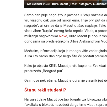
Aleksandar vučić i Đuro Macut (Foto: Instagram/ buducnost
Samo dan prije nego što je javnost u Srbiji saznala d
vilu vrijednu čak više od milion eura. I nije prvi put da
nagrade", ali čini se da je Macut otišao najdalje. Tako
vlast vilom "kupila" novog šefa srpske Vlade, a potom
mišljenju sagovornika
Nove
, Đuro Macut je poput mnog
odnosima sa predsjednikom Srbije Aleksandrom Vu
Međutim, informacija koja je mnogo više zanitrigirala
eura
i to samo dan prije nego što će postati premijer
Kako je objavio KRIK, Macut je vilu kupio na Zvezdar
preduzeća „Beograd put“.
Osim ove nekretnine, Macut je odranije
vlasnik još č
Šta su rekli studenti?
Na vijest da je Macut postao bogatiji za luksuznu vil
fakultata u blokadi, navodeći da ga time vlast zapravo