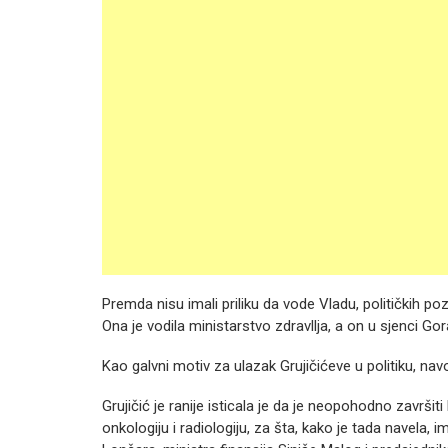
Premda nisu imali priliku da vode Vladu, političkih poz
Ona je vodila ministarstvo zdravllja, a on u sjenci G
Kao galvni motiv za ulazak Grujičićeve u politiku, nav
Grujičić je ranije isticala je da je neopohodno završit
onkologiju i radiologiju, za šta, kako je tada navela,