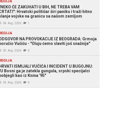
REGIJA
"NEKO ĆE ZAKUHATI U BIH, NE TREBA VAM
CRTATI": Hrvatski političar širi paniku i traži hitno
slanje vojske na granicu sa našom zemljom
04. Avg. 2026
1
REGIJA
ODGOVOR NA PROVOKACIJE IZ BEOGRADA: Grmoja
poručio Vučiću - "Oluju ćemo slaviti još snažnije"
05. Avg. 2026
0
REGIJA
HRVATI ISMIJALI VUČIĆA I INCIDENT U BUGOJNU:
"U Bosni ga je zatekla gungula, srpski specijalci
pobjegli kao iz Knina '95"
04. Avg. 2026
0