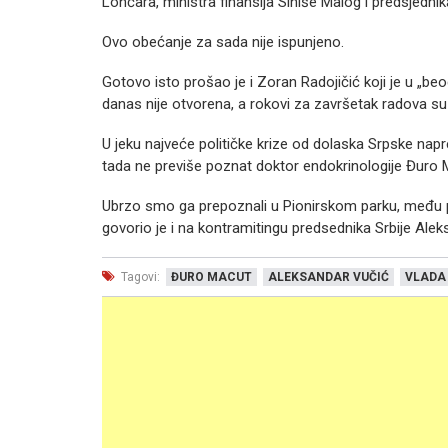
Lončara, ministra finansija Siniše Malog i predsjedni
Ovo obećanje za sada nije ispunjeno.
Gotovo isto prošao je i Zoran Radojičić koji je u „be
danas nije otvorena, a rokovi za završetak radova su
U jeku najveće političke krize od dolaska Srpske napr
tada ne previše poznat doktor endokrinologije Đuro 
Ubrzo smo ga prepoznali u Pionirskom parku, među pro
govorio je i na kontramitingu predsednika Srbije Ale
Tagovi:
ĐURO MACUT
ALEKSANDAR VUČIĆ
VLADA 