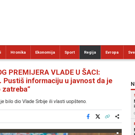
i
Hronika
Ekonomija
Sport
Regija
Evropa
Sve
OG PREMIJERA VLADE U ŠACI:
. Pustiš informaciju u javnost da je
N
o zatreba“
e bilo dio Vlade Srbije ili vlasti uopšteno.
Facebook
X
Kopiraj link
Više