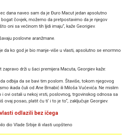
sec dana naveo sam da je Đuro Macut jedan apsolutno
no bogat čovjek, možemo da pretpostavimo da je njegov
 oni sa većinom tih ljidi imaju“, kaže Georigiev.
ršavaju poslovne aranžmane.
e da ko god je bio manje-više u vlasti, apsolutno se enormno
t zapravo drži u šaci premijera Macuta, Georgiev kaže:
i da odbija da se bavi tim poslom. Štaviše, tokom njegovog
o smo ikada čuli od Ane Brnabić ili Miloša Vućevića. Ne mislim
 i ovi ostali u nekoj vrsti, poslovnog, trgovinskog odnosa sa
ovaj posao, platit ću ti’ i to je to“, zaključuje Georgiev.
 vlasti odlazili bez ičega
lo dio Vlade Srbije ili vlasti uopšteno