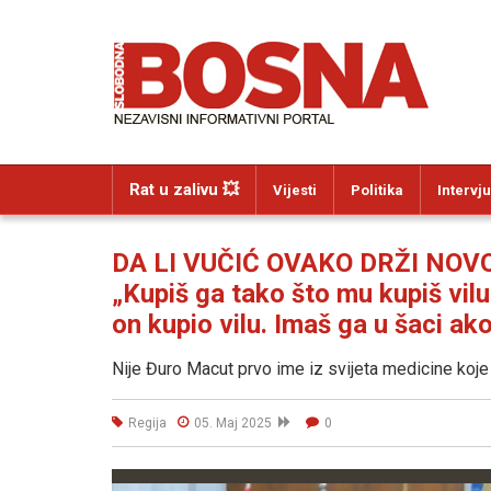
Rat u zalivu 💥
Vijesti
Politika
Intervju
DA LI VUČIĆ OVAKO DRŽI NOV
„Kupiš ga tako što mu kupiš vilu
on kupio vilu. Imaš ga u šaci ak
Nije Đuro Macut prvo ime iz svijeta medicine koje j
Regija
05. Maj 2025
0