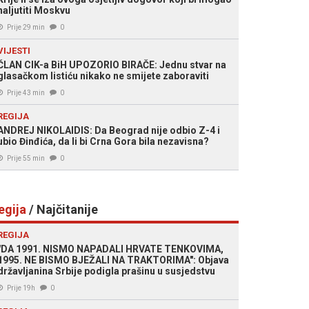
naljutiti Moskvu
Prije 29 min
0
VIJESTI
ČLAN CIK-a BiH UPOZORIO BIRAČE: Jednu stvar na
glasačkom listiću nikako ne smijete zaboraviti
Prije 43 min
0
REGIJA
ANDREJ NIKOLAIDIS: Da Beograd nije odbio Z-4 i
ubio Đinđića, da li bi Crna Gora bila nezavisna?
Prije 55 min
0
egija
/ Najčitanije
REGIJA
"DA 1991. NISMO NAPADALI HRVATE TENKOVIMA,
1995. NE BISMO BJEŽALI NA TRAKTORIMA": Objava
državljanina Srbije podigla prašinu u susjedstvu
Prije 19h
0