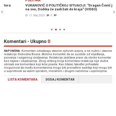
POLITIKA
PO
VUKANOVIĆ O POLITIČKOJ SITUACIJI: "Dragan Čović je spreman
LJ
na sve, Dodika će zadržati do kraja" (VIDEO)
na
zl
11. Maj 2025
0
de
Komentari - Ukupno
0
NAPOMENA
: Komentari odražavaju stavove njihovih autora, a ne nužno i stavove
redakcije Slobodna Bosna. Molimo korisnike da se suzdrže od vrijeđanja,
psovanja i vulgarnog izražavanja. Redakcija zadržava pravo da obriše komentar
bez najave i objašnjenja. Zbog velikog broja komentara redakcija nije dužna
obrisati sve komentare koji krše pravila. Kao čitalac također prihvatate
mogućnost da među komentarima mogu biti pronađeni sadržaji koji mogu biti
u suprotnosti sa vašim vjerskim, moralnim i drugim načelima i uvjerenjima.
LISTA KOMENTARA
DODAJ KOMENTAR