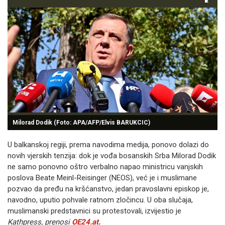
Milorad Dodik (Foto: APA/AFP/Elvis BARUKCIC)
U balkanskoj regiji, prema navodima medija, ponovo dolazi do
novih vjerskih tenzija: dok je vođa bosanskih Srba Milorad Dodik
ne samo ponovno oštro verbalno napao ministricu vanjskih
poslova Beate Meinl-Reisinger (NEOS), već je i muslimane
pozvao da pređu na kršćanstvo, jedan pravoslavni episkop je,
navodno, uputio pohvale ratnom zločincu. U oba slučaja,
muslimanski predstavnici su protestovali, izvijestio je
Kathpress, prenosi
OE24.at.