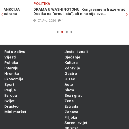
Previous
N
POLITIKA
PO
DRAMA U WASHINGTONU: Kongresmeni traže vraćanje Milorada
MO
Dodika na "crnu listu", ali ni to nije sve...
„z
Hr
07. Avg. 2026
1
Rat u zalivu
Jeste li znali
Vijesti
Sjećanje
Politika
Kultura
Intervjui
Zdravlje
Hronika
Gastro
Ekonomija
HiTec
Sport
Auto
Regija
Show
Evropa
Sex i grad
Svijet
Žena
Društvo
Estrada
Mini market
Zabava
Frljoka
Šareni svijet
SP 2026