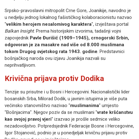
Srpsko-pravoslavni mitropolit Crne Gore, Joanikije, navodno je
u nedjelju jednog lokalnog fašističkog kolaboracionistu nazvao
"
velikim herojem nesalomivog karaktera
", izvještava portal
Balkan Insight
. Prema historijskim izvorima, tadašnji vojni
zapovjednik
Pavle Đurišić (1909–1945), crnogorski Srbin,
odgovoran je za masakre nad više od 8.000 muslimana
tokom Drugog svjetskog rata 1943. godine
. Predstavnici
bošnjačkog naroda ovu izjavu Joanikija nazvali su
neprihvatljivom.
Krivična prijava protiv Dodika
Tenzije su prisutne i u Bosni i Hercegovini. Nacionalistički lider
bosanskih Srba, Milorad Dodik, u javnim istupima je više puta
većinsko stanovništvo nazivao "
muslimanima
" umjesto
"Bošnjacima". Njegov poziv da se muslimani "
vrate kršćanstvu
kao svojoj pravoj vjeri
" izazvao je prošle sedmice veliko
nezadovoljstvo. Potpredsjednik Federacije Bosne i Hercegovine,
Igor Stojanović, podnio je u ponedjeljak krivičnu prijavu protiv