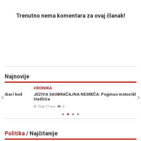
Trenutno nema komentara za ovaj članak!
Najnovije
Previous
N
HRONIKA
A
JEZIVA SAOBRAĆAJNA NESREĆA: Poginuo motociklista kod
KR
Hadžića
br
Prije 17 min
0
Politika
/ Najčitanije