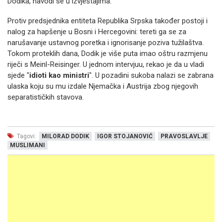
Dodika, navodi se u izvještajima.
Protiv predsjednika entiteta Republika Srpska također postoji i
nalog za hapšenje u Bosni i Hercegovini: tereti ga se za
narušavanje ustavnog poretka i ignorisanje poziva tužilaštva.
Tokom proteklih dana, Dodik je više puta imao oštru razmjenu
riječi s Meinl-Reisinger. U jednom intervjuu, rekao je da u vladi
sjede "
idioti kao ministri
". U pozadini sukoba nalazi se zabrana
ulaska koju su mu izdale Njemačka i Austrija zbog njegovih
separatističkih stavova.
Tagovi:
MILORAD DODIK
IGOR STOJANOVIĆ
PRAVOSLAVLJE
MUSLIMANI