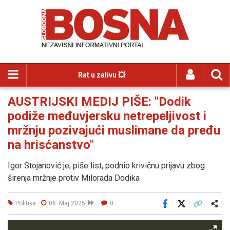
Rat u zalivu 💥
AUSTRIJSKI MEDIJ PIŠE: "Dodik
podiže međuvjersku netrepeljivost i
mržnju pozivajući muslimane da pređu
na hrisćanstvo"
Igor Stojanović je, piše list, podnio krivičnu prijavu zbog
širenja mržnje protiv Milorada Dodika
Politika
06. Maj 2025
0
Facebook
X
Kopiraj link
Više