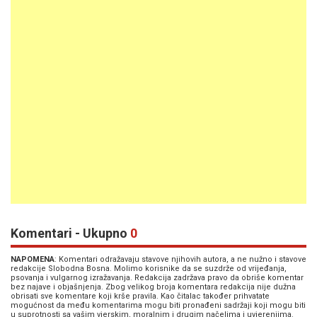
Komentari - Ukupno
0
NAPOMENA
: Komentari odražavaju stavove njihovih autora, a ne nužno i stavove
redakcije Slobodna Bosna. Molimo korisnike da se suzdrže od vrijeđanja,
psovanja i vulgarnog izražavanja. Redakcija zadržava pravo da obriše komentar
bez najave i objašnjenja. Zbog velikog broja komentara redakcija nije dužna
obrisati sve komentare koji krše pravila. Kao čitalac također prihvatate
mogućnost da među komentarima mogu biti pronađeni sadržaji koji mogu biti
u suprotnosti sa vašim vjerskim, moralnim i drugim načelima i uvjerenjima.