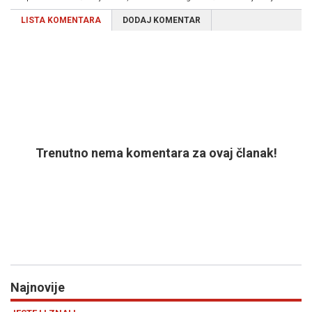
LISTA KOMENTARA
DODAJ KOMENTAR
Trenutno nema komentara za ovaj članak!
Najnovije
Previous
N