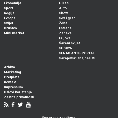
Ekonomija
HiTec
Sport
Auto
Regija
Show
Evropa
Sex i grad
Svijet
Žena
Društvo
Estrada
Mini market
Zabava
Frljoka
Šareni svijet
SP 2026
SENAD ANTE-PORTAL
Sarajevski snajperisti
Arhiva
Marketing
Pretplata
Kontakt
Impressum
Uslovi korištenja
Zaštita privatnosti
Sva prava zadržana.