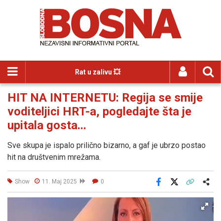
Rat u zalivu 💥
HIT NA INTERNETU: Regija se smije
voditeljici HRT-a, pogledajte šta je
upitala gosta...
Sve skupa je ispalo prilično bizarno, a gaf je ubrzo postao
hit na društvenim mrežama.
Show
11. Maj 2025
0
Facebook
X
Kopiraj link
Više