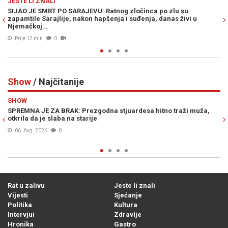
ZABAVA
ločinca po zlu su
VIC DANA: Mujo ugledao starog jarana kako 
suđenja, danas živi u
onda je uslijedilo neobično pitanje...
Prije 14 min
0
Show
/ Najčitanije
Previous
N
SHOW
juardesa hitno traži muža,
DILETTA LEOTTA POZIRALA U LJETNOM I
granici legalnog, fanovi je zasuli komp
06. Avg. 2026
0
Rat u zalivu
Jeste li znali
Vijesti
Sjećanje
Politika
Kultura
Intervjui
Zdravlje
Hronika
Gastro