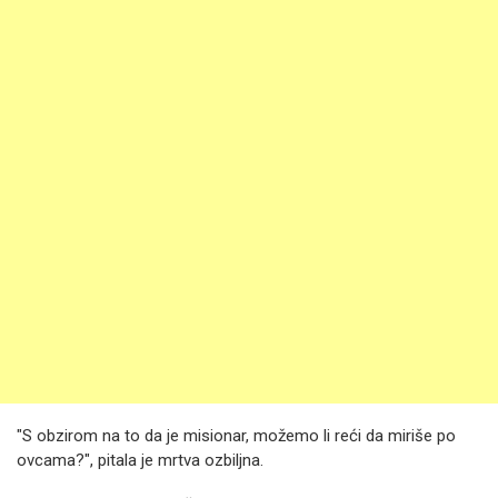
"S obzirom na to da je misionar, možemo li reći da miriše po
ovcama?", pitala je mrtva ozbiljna.