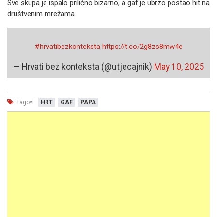
Sve skupa je ispalo prilično bizarno, a gaf je ubrzo postao hit na
društvenim mrežama.
#hrvatibezkonteksta
https://t.co/2g8zs8mw4e
— Hrvati bez konteksta (@utjecajnik)
May 10, 2025
Tagovi:
HRT
GAF
PAPA