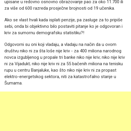
upisane u redovno osnovno obrazovanje pao za oko 11.700 ili
za više od 600 razreda prosječne brojnosti od 19 učenika.
Ako se vlast hvali kada isplati penzije, pa zasluge za to pripiše
sebi, onda bi objektivno bilo postaviti pitanje ko je odgovoran i
kriv za sumornu demografsku statistiku?!
Odgovorni su oni koji vladaju, a vladaju na način da u ovom
društvu niko ni za šta loše nije kriv - za 400 miliona narodnog
novca izgubljenog u propale tri banke niko nije kriv; niko nije kriv
ni za Vijadukt; niko nije kriv ni za 55 bačenih miliona na tenisku
rupu u centru Banjaluke, kao što niko nije kriv ni za propast
elektro-energetskog sektora, niti za katastrofalno stanje u
Šumama.