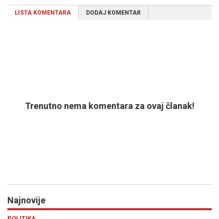
LISTA KOMENTARA
DODAJ KOMENTAR
Trenutno nema komentara za ovaj članak!
Najnovije
Previous
N
REGIJA