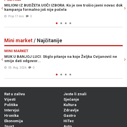
i novac dok
NEKO JE U OLUJI UBIO DEVET INVALIDA U KOLICIMA: "Ništa
užasnije nisam vidio"
Prije 24 min
0
Mini market
/ Najčitanije
Previous
N
MINI MARKET
nović ne
ŠOK VIJEST KOJA JE UZDRMALA SRBIJU: Vučićev djed iz Bu
zvao se Ante
05. Avg. 2026
1
Rat u zalivu
Jeste li znali
Vijesti
Sjećanje
Politika
Kultura
Intervjui
Zdravlje
Hronika
Gastro
Ekonomija
HiTec
Sport
Auto