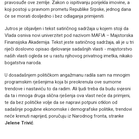
pravosuđe ove zemlje. Zakon o ispitivanju porijekla imovine, a
koji postoji u pravnom prometu Republike Srpske, jednog dana
će se morati dosljedno i bez odlaganja primijeniti.
Jutros je objavljen i tekst satiričnog sadržaja u kojem stoji da
Vlada osniva novi univerzitet pod nazivom MAFIA – Majstorska
Finansijska Akademija. Tekst jeste satiričnog sadržaja, ali je u tri
riječi doslovno opisao djelovanje sadašnjih vlasti - majstorstvo
naših vlasti ogleda se u rastu njihovog privatnog imetka, nikako
bogatstva naroda.
U dosadašnjem političkom angažmanu radila sam na mnogim
programskim rješenjima koja bi preokrenula ove sumorne
trendove i nastaviću to da radim. Ali ljudi treba da budu svjesni
da ta i mnoga druga slična rješenja ova vlast neće da primjeni,
te da bez političke volje da se napravi potpuni otklon od
sadašnje pogubne ekonomske i demografske politike, trendovi
neće krenuti naprijed, poručuju iz Narodnog fronta, stranke
Jelene Trivić
.