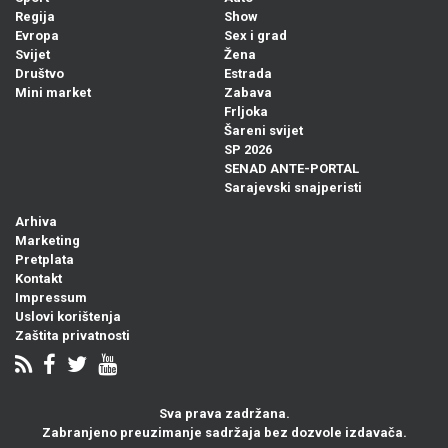
Regija
Show
Evropa
Sex i grad
Svijet
Žena
Društvo
Estrada
Mini market
Zabava
Frljoka
Šareni svijet
SP 2026
SENAD ANTE-PORTAL
Sarajevski snajperisti
Arhiva
Marketing
Pretplata
Kontakt
Impressum
Uslovi korištenja
Zaštita privatnosti
Sva prava zadržana.
Zabranjeno preuzimanje sadržaja bez dozvole izdavača.