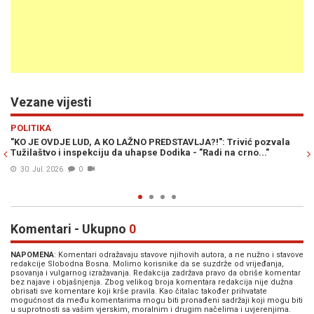
Vezane vijesti
Previous
N
POLITIKA
 pozvala
SNSD UNAZADIO EKONOMIJU U DIJELU BiH: Jelena Trivić otk
..."
šokantne podatke o padu investicija i stanju privrede RS
22. Jul. 2026
0
Komentari - Ukupno
0
NAPOMENA
: Komentari odražavaju stavove njihovih autora, a ne nužno i stavove
redakcije Slobodna Bosna. Molimo korisnike da se suzdrže od vrijeđanja,
psovanja i vulgarnog izražavanja. Redakcija zadržava pravo da obriše komentar
bez najave i objašnjenja. Zbog velikog broja komentara redakcija nije dužna
obrisati sve komentare koji krše pravila. Kao čitalac također prihvatate
mogućnost da među komentarima mogu biti pronađeni sadržaji koji mogu biti
u suprotnosti sa vašim vjerskim, moralnim i drugim načelima i uvjerenjima.