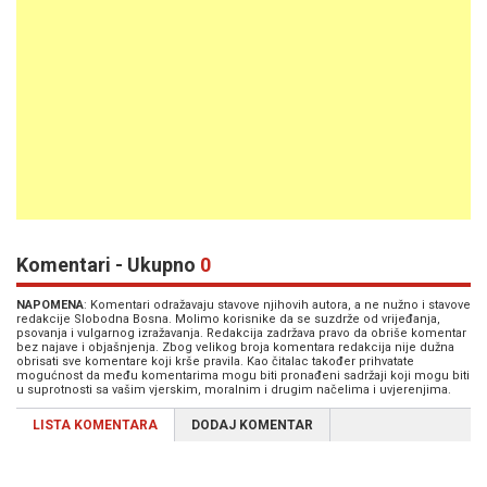
Komentari - Ukupno
0
NAPOMENA
: Komentari odražavaju stavove njihovih autora, a ne nužno i stavove
redakcije Slobodna Bosna. Molimo korisnike da se suzdrže od vrijeđanja,
psovanja i vulgarnog izražavanja. Redakcija zadržava pravo da obriše komentar
bez najave i objašnjenja. Zbog velikog broja komentara redakcija nije dužna
obrisati sve komentare koji krše pravila. Kao čitalac također prihvatate
mogućnost da među komentarima mogu biti pronađeni sadržaji koji mogu biti
u suprotnosti sa vašim vjerskim, moralnim i drugim načelima i uvjerenjima.
LISTA KOMENTARA
DODAJ KOMENTAR