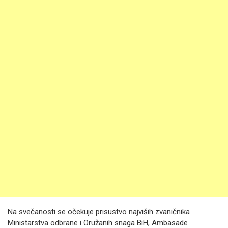
Na svečanosti se očekuje prisustvo najviših zvaničnika
Ministarstva odbrane i Oružanih snaga BiH, Ambasade