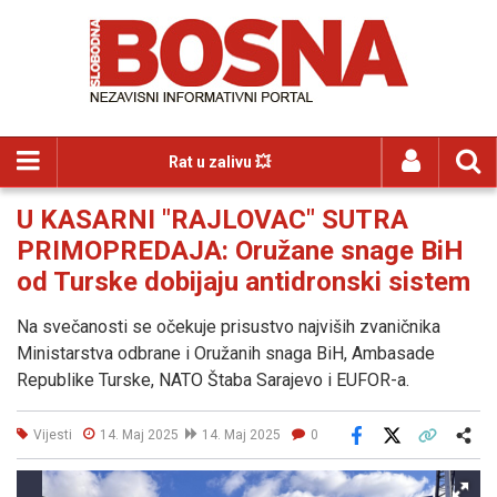
Rat u zalivu 💥
U KASARNI "RAJLOVAC" SUTRA
PRIMOPREDAJA: Oružane snage BiH
od Turske dobijaju antidronski sistem
Na svečanosti se očekuje prisustvo najviših zvaničnika
Ministarstva odbrane i Oružanih snaga BiH, Ambasade
Republike Turske, NATO Štaba Sarajevo i EUFOR-a.
Vijesti
14. Maj 2025
14. Maj 2025
0
Facebook
X
Kopiraj link
Više