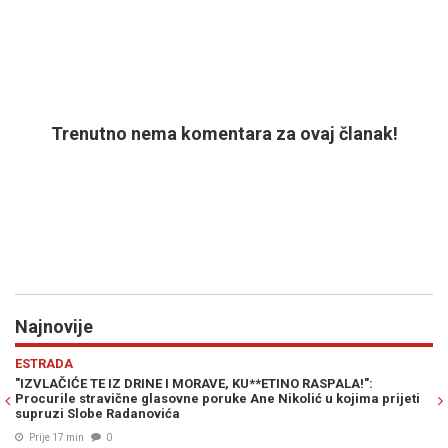
Trenutno nema komentara za ovaj članak!
Najnovije
Previous
N
SVIJET
ETINO RASPALA!":
NAPAD NA JEDNU JE NAPAD NA SVE: Turska, P
Nikolić u kojima prijeti
Arabija stvorile novi moćni vojni savez
Prije 33 min
0