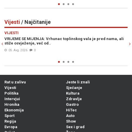
Vijesti
/ Najčitanije
Previous
N
VIJESTI
og vala je pred nama, ali
ŠOKANTNE INFORMACIJE OSA-e: U BiH se n
plaćenih UBICA, čekaju naredbe od...
05. Avg. 2026
0
Rat u zalivu
Jeste li znali
Vijesti
Sjećanje
Politika
Kultura
Intervjui
Zdravlje
Hronika
Gastro
Ekonomija
HiTec
Sport
Auto
Regija
Show
Evropa
Sex i grad