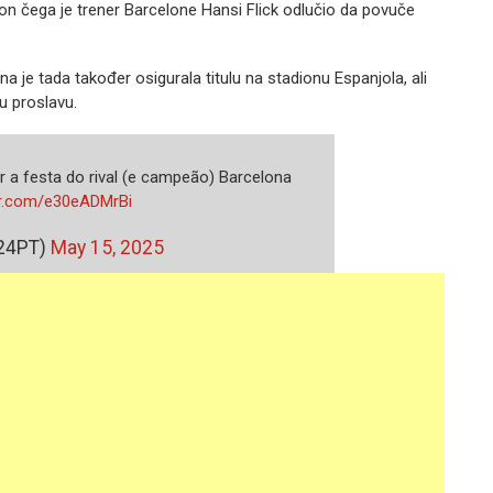
kon čega je trener Barcelone Hansi Flick odlučio da povuče
na je tada također osigurala titulu na stadionu Espanjola, ali
vu proslavu.
ar a festa do rival (e campeão) Barcelona
ter.com/e30eADMrBi
24PT)
May 15, 2025