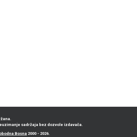
ržana.
euzimanje sadržaja bez dozvole izdavača.
obodna Bosna
2000 - 2026.