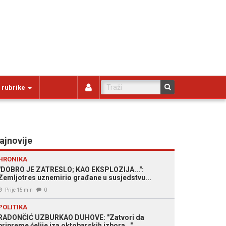
 rubrike
ajnovije
HRONIKA
"DOBRO JE ZATRESLO; KAO EKSPLOZIJA...":
Zemljotres uznemirio građane u susjedstvu...
Prije 15 min
0
POLITIKA
RADONČIĆ UZBURKAO DUHOVE: "Zatvori da
pripreme ćelije iza oktobarskih izbora..."