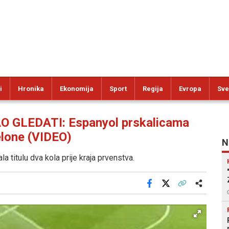
i
Hronika
Ekonomija
Sport
Regija
Evropa
Sve
 GLEDATI: Espanyol prskalicama
elone (VIDEO)
N
 titulu dva kola prije kraja prvenstva.
Facebook
X
Kopiraj link
Više