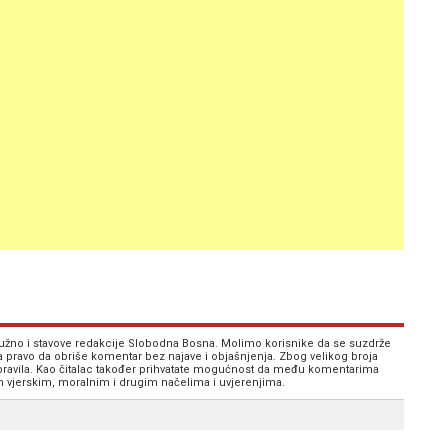
 nužno i stavove redakcije Slobodna Bosna. Molimo korisnike da se suzdrže
va pravo da obriše komentar bez najave i objašnjenja. Zbog velikog broja
 pravila. Kao čitalac također prihvatate mogućnost da među komentarima
im vjerskim, moralnim i drugim načelima i uvjerenjima.