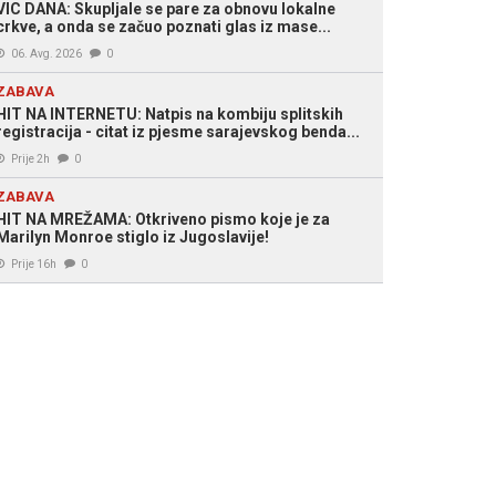
VIC DANA: Skupljale se pare za obnovu lokalne
crkve, a onda se začuo poznati glas iz mase...
06. Avg. 2026
0
ZABAVA
HIT NA INTERNETU: Natpis na kombiju splitskih
registracija - citat iz pjesme sarajevskog benda...
Prije 2h
0
ZABAVA
HIT NA MREŽAMA: Otkriveno pismo koje je za
Marilyn Monroe stiglo iz Jugoslavije!
Prije 16h
0