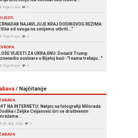
Prije 21 min
0
VIJESTI
CRNADAK NAJAVLJUJE KRAJ DODIKOVOG REŽIMA:
„Više od ovoga ne smijemo otkriti...“
Prije 31 min
0
EVROPA
LOŠE VIJESTI ZA UKRAJINU: Donald Trump
iznenadio novinare u Bijeloj kući -"I nama trebaju..."
Prije 43 min
0
abava
/ Najčitanije
ZABAVA
HIT NA INTERNETU: Natpis na fotografiji Milorada
Dodika i Željke Cvijanović širi se društvenim
mrežama...
05. Avg. 2026
0
ZABAVA