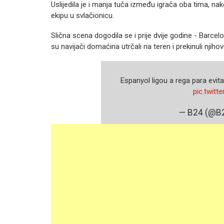
Uslijedila je i manja tuča između igrača oba tima, na
ekipu u svlačionicu.
Slična scena dogodila se i prije dvije godine - Barcelo
su navijači domaćina utrčali na teren i prekinuli njiho
Espanyol ligou a rega para evit
pic.twit
— B24 (@B