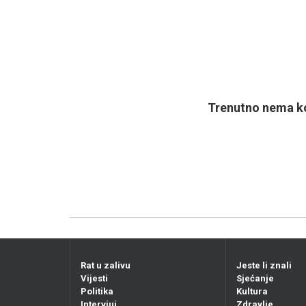
Trenutno nema ko
Rat u zalivu
Jeste li znali
Vijesti
Sjećanje
Politika
Kultura
Intervjui
Zdravlje