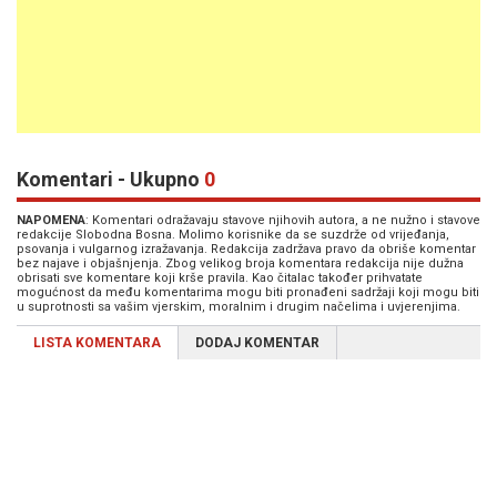
Komentari - Ukupno
0
NAPOMENA
: Komentari odražavaju stavove njihovih autora, a ne nužno i stavove
redakcije Slobodna Bosna. Molimo korisnike da se suzdrže od vrijeđanja,
psovanja i vulgarnog izražavanja. Redakcija zadržava pravo da obriše komentar
bez najave i objašnjenja. Zbog velikog broja komentara redakcija nije dužna
obrisati sve komentare koji krše pravila. Kao čitalac također prihvatate
mogućnost da među komentarima mogu biti pronađeni sadržaji koji mogu biti
u suprotnosti sa vašim vjerskim, moralnim i drugim načelima i uvjerenjima.
LISTA KOMENTARA
DODAJ KOMENTAR