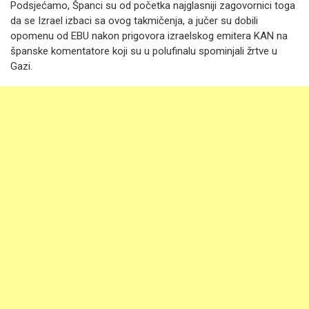
Podsjećamo, Španci su od početka najglasniji zagovornici toga
da se Izrael izbaci sa ovog takmičenja, a jučer su dobili
opomenu od EBU nakon prigovora izraelskog emitera KAN na
španske komentatore koji su u polufinalu spominjali žrtve u
Gazi.