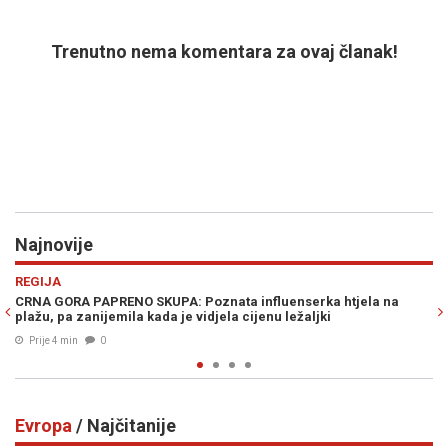
Trenutno nema komentara za ovaj članak!
Najnovije
Previous
N
HRONIKA
serka htjela na
"ZA MOJIH 35 GODINA RADA NE PAMTIM DA JE NE
žaljki
Ljekar u nevjerici zbog koncentracije alkohola k
Prije 21 min
0
Evropa
/ Najčitanije