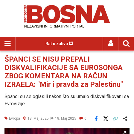
Rat u zalivu 💥
ŠPANCI SE NISU PREPALI
DISKVALIFIKACIJE SA EUROSONGA
ZBOG KOMENTARA NA RAČUN
IZRAELA: "Mir i pravda za Palestinu"
Španci su se oglasili nakon što su umalo diskvalifikovani sa
Evrovizije.
Evropa
18. Maj 2025
18. Maj 2025
0
Facebook
X
Kopiraj link
Više