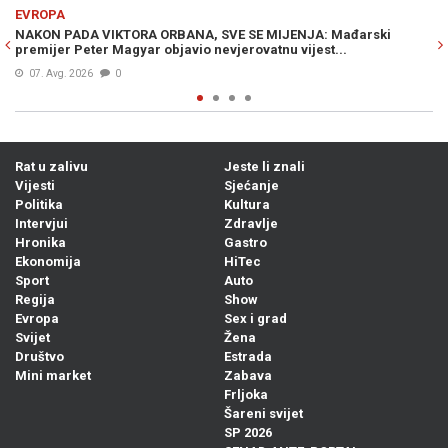
Previous
N
EVROPA
JENJA: Mađarski
NOVA ODLUKA KREMLJA IZAZVALA HAOS U RUSI
u vijest...
strahu masovno rasprodaju imovinu i bježe iz 
05. Avg. 2026
0
Rat u zalivu
Jeste li znali
Vijesti
Sjećanje
Politika
Kultura
Intervjui
Zdravlje
Hronika
Gastro
Ekonomija
HiTec
Sport
Auto
Regija
Show
Evropa
Sex i grad
Svijet
Žena
Društvo
Estrada
Mini market
Zabava
Frljoka
Šareni svijet
SP 2026