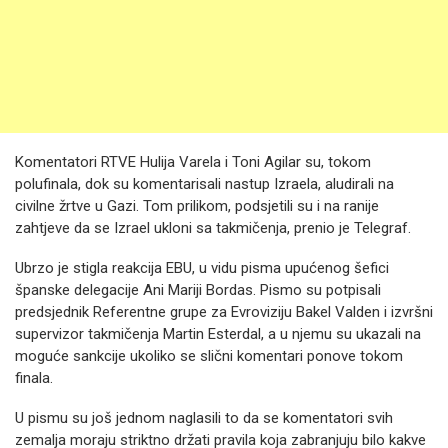
Komentatori RTVE Hulija Varela i Toni Agilar su, tokom
polufinala, dok su komentarisali nastup Izraela, aludirali na
civilne žrtve u Gazi. Tom prilikom, podsjetili su i na ranije
zahtjeve da se Izrael ukloni sa takmičenja, prenio je Telegraf.
Ubrzo je stigla reakcija EBU, u vidu pisma upućenog šefici
španske delegacije Ani Mariji Bordas. Pismo su potpisali
predsjednik Referentne grupe za Evroviziju Bakel Valden i izvršni
supervizor takmičenja Martin Esterdal, a u njemu su ukazali na
moguće sankcije ukoliko se slični komentari ponove tokom
finala.
U pismu su još jednom naglasili to da se komentatori svih
zemalja moraju striktno držati pravila koja zabranjuju bilo kakve