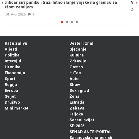
sa
Vučiću - "Oluju ćemo slaviti još snažnije"
05. Avg. 2026
0
Rat u zalivu
Jeste li znali
Vijesti
Sjećanje
Politika
Kultura
Intervjui
Zdravlje
Hronika
Gastro
Ekonomija
HiTec
Sport
Auto
Regija
Show
Evropa
Sex i grad
Svijet
Žena
Društvo
Estrada
Mini market
Zabava
Frljoka
Šareni svijet
SP 2026
SENAD ANTE-PORTAL
Sarajevski snajperisti