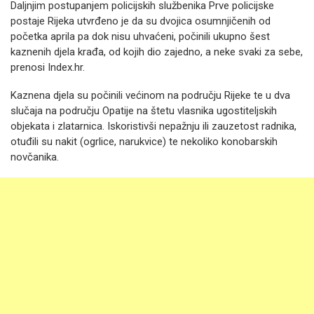
Daljnjim postupanjem policijskih službenika Prve policijske
postaje Rijeka utvrđeno je da su dvojica osumnjičenih od
početka aprila pa dok nisu uhvaćeni, počinili ukupno šest
kaznenih djela krađa, od kojih dio zajedno, a neke svaki za sebe,
prenosi Index.hr.
Kaznena djela su počinili većinom na području Rijeke te u dva
slučaja na području Opatije na štetu vlasnika ugostiteljskih
objekata i zlatarnica. Iskoristivši nepažnju ili zauzetost radnika,
otuđili su nakit (ogrlice, narukvice) te nekoliko konobarskih
novčanika.