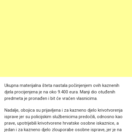
Ukupna materijalna šteta nastala počinjenjem ovih kaznenih
djela procijenjena je na oko 9.400 eura. Manji dio otuđenih
predmeta je pronađen i bit će vraćen vlasnicima.
Nadalje, obojica su prijavljena i za kazneno djelo krivotvorenja
isprave jer su policijskim službenicima predočili, odnosno kao
prave, upotrijebili krivotvorene hrvatske osobne iskaznice, a
jedan i za kazneno djelo zlouporabe osobne isprave, jer je na