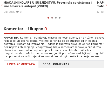
na i
NAPETO NA RELACIJI ZAGREB-PODGORICA: Hrvatska koči
zatvaranje Poglavlja 14 Crnoj Gori
10. Jul. 2026
0
Komentari - Ukupno
0
NAPOMENA
: Komentari odražavaju stavove njihovih autora, a ne nužno i stavove
redakcije Slobodna Bosna. Molimo korisnike da se suzdrže od vrijeđanja,
psovanja i vulgarnog izražavanja. Redakcija zadržava pravo da obriše komentar
bez najave i objašnjenja. Zbog velikog broja komentara redakcija nije dužna
obrisati sve komentare koji krše pravila. Kao čitalac također prihvatate
mogućnost da među komentarima mogu biti pronađeni sadržaji koji mogu biti
u suprotnosti sa vašim vjerskim, moralnim i drugim načelima i uvjerenjima.
LISTA KOMENTARA
DODAJ KOMENTAR