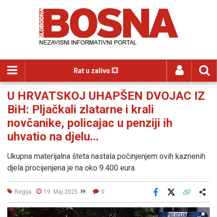
Rat u zalivu 💥
U HRVATSKOJ UHAPŠEN DVOJAC IZ
BiH: Pljačkali zlatarne i krali
novčanike, policajac u penziji ih
uhvatio na djelu...
Ukupna materijalna šteta nastala počinjenjem ovih kaznenih
djela procijenjena je na oko 9.400 eura.
Regija
19. Maj 2025
0
Facebook
X
Kopiraj link
Više