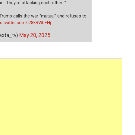
ar… They’re attacking each other…”‍️
 Trump calls the war “mutual” and refuses to
ic.twitter.com/I78kBWbFHj
exta_tv)
May 20, 2025