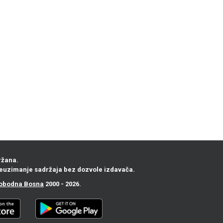
ržana.
euzimanje sadržaja bez dozvole izdavača.
obodna Bosna
2000 - 2026.