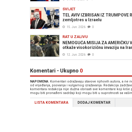
SVIJET
TEL AVIV IZBRISAN IZ TRUMPOVE RA
zemljotres u Izraelu
15. Jun. 2026
0
RAT U ZALIVU
NEMOGUĆA MISIJA ZA AMERIČKU VOJS
otkaže visokorizičnu invaziju na Ira
12. Jun. 2026
0
Komentari - Ukupno
0
NAPOMENA
: Komentari odražavaju stavove njihovih autora, a ne
od vrijeđanja, psovanja i vulgarnog izražavanja. Redakcija zadrža
komentara redakcija nije dužna obrisati sve komentare koji krše
mogu biti pronađeni sadržaji koji mogu biti u suprotnosti sa vaš
LISTA KOMENTARA
DODAJ KOMENTAR