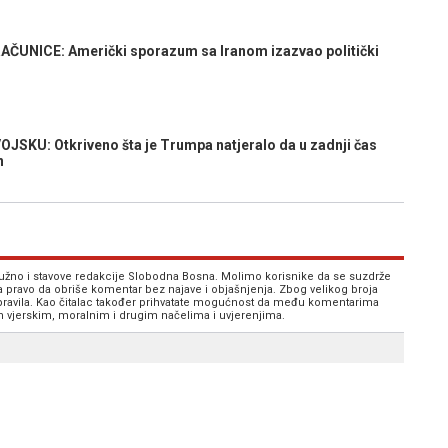
ČUNICE: Američki sporazum sa Iranom izazvao politički
KU: Otkriveno šta je Trumpa natjeralo da u zadnji čas
n
 nužno i stavove redakcije Slobodna Bosna. Molimo korisnike da se suzdrže
va pravo da obriše komentar bez najave i objašnjenja. Zbog velikog broja
 pravila. Kao čitalac također prihvatate mogućnost da među komentarima
im vjerskim, moralnim i drugim načelima i uvjerenjima.