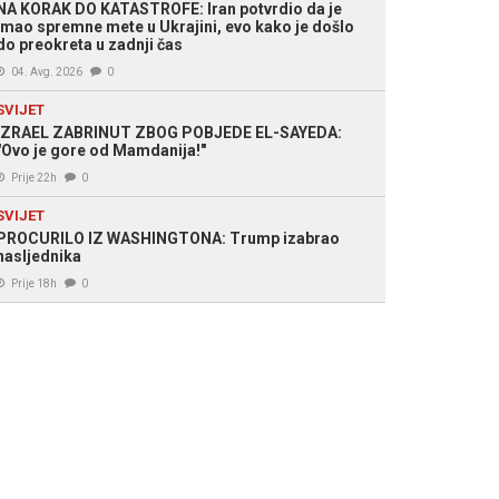
NA KORAK DO KATASTROFE: Iran potvrdio da je
imao spremne mete u Ukrajini, evo kako je došlo
do preokreta u zadnji čas
04. Avg. 2026
0
SVIJET
IZRAEL ZABRINUT ZBOG POBJEDE EL-SAYEDA:
"Ovo je gore od Mamdanija!"
Prije 22h
0
SVIJET
PROCURILO IZ WASHINGTONA: Trump izabrao
nasljednika
Prije 18h
0