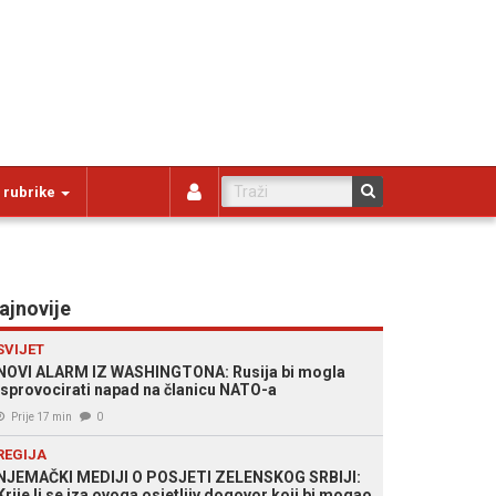
 rubrike
ajnovije
SVIJET
NOVI ALARM IZ WASHINGTONA: Rusija bi mogla
isprovocirati napad na članicu NATO-a
Prije 17 min
0
REGIJA
NJEMAČKI MEDIJI O POSJETI ZELENSKOG SRBIJI:
Krije li se iza ovoga osjetljiv dogovor koji bi mogao