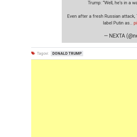
Trump: “Well, he's in a w
Even after a fresh Russian attack,
label Putin as…
p
— NEXTA (@n
Tagovi:
DONALD TRUMP