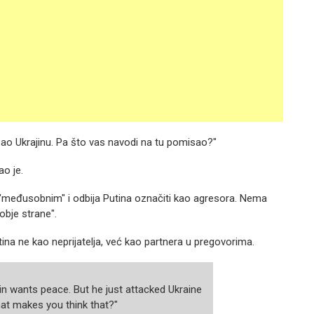
 napao Ukrajinu. Pa što vas navodi na tu pomisao?"
ao je.
međusobnim" i odbija Putina označiti kao agresora.
Nema
obje strane".
tina ne kao neprijatelja, već kao partnera u pregovorima.
in wants peace. But he just attacked Ukraine
at makes you think that?"