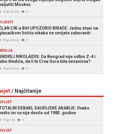
naljutiti Moskvu
Prije 29 min
0
VIJESTI
ČLAN CIK-a BiH UPOZORIO BIRAČE: Jednu stvar na
glasačkom listiću nikako ne smijete zaboraviti
Prije 43 min
0
REGIJA
ANDREJ NIKOLAIDIS: Da Beograd nije odbio Z-4 i
ubio Đinđića, da li bi Crna Gora bila nezavisna?
Prije 55 min
0
vijet
/ Najčitanije
SVIJET
TOTALNI DEBAKL SAUDIJSKE ARABIJE: Ovako
nešto im se nije desilo od 1985. godine
Prije 15h
0
SVIJET