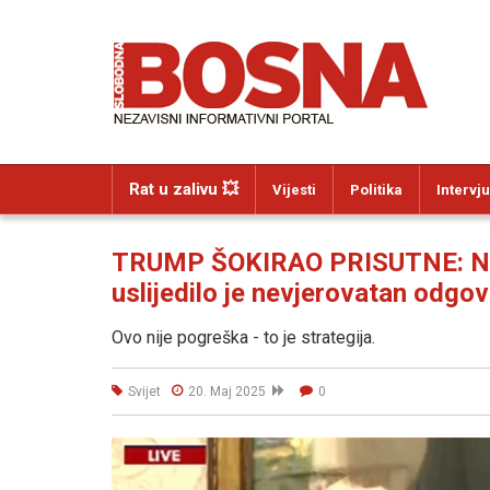
Rat u zalivu 💥
Vijesti
Politika
Intervju
TRUMP ŠOKIRAO PRISUTNE: Novi
uslijedilo je nevjerovatan odgovo
Ovo nije pogreška - to je strategija.
Svijet
20. Maj 2025
0