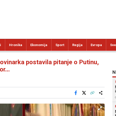
i
Hronika
Ekonomija
Sport
Regija
Evropa
Sve
narka postavila pitanje o Putinu,
r...
N
Facebook
X
Kopiraj link
Više