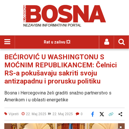
Rat u zalivu 💥
BEĆIROVIĆ U WASHINGTONU S
MOĆNIM REPUBLIKANCEM: Čelnici
RS-a pokušavaju sakriti svoju
antizapadnu i prorusku politiku
Bosna i Hercegovina želi graditi snažno partnerstvo s
Amerikom i u oblasti energetike
Vijesti
22. Maj 2025
22. Maj 2025
0
Facebook
X
Kopiraj link
Više