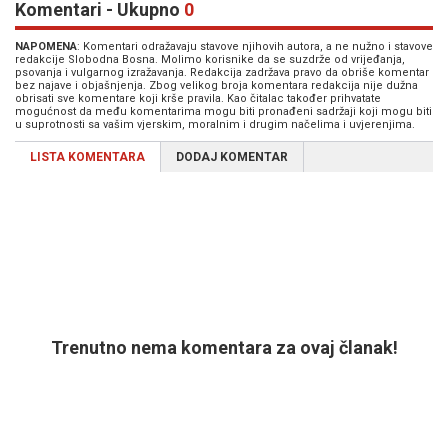
Komentari - Ukupno
0
NAPOMENA
: Komentari odražavaju stavove njihovih autora, a ne nužno i stavove
redakcije Slobodna Bosna. Molimo korisnike da se suzdrže od vrijeđanja,
psovanja i vulgarnog izražavanja. Redakcija zadržava pravo da obriše komentar
bez najave i objašnjenja. Zbog velikog broja komentara redakcija nije dužna
obrisati sve komentare koji krše pravila. Kao čitalac također prihvatate
mogućnost da među komentarima mogu biti pronađeni sadržaji koji mogu biti
u suprotnosti sa vašim vjerskim, moralnim i drugim načelima i uvjerenjima.
LISTA KOMENTARA
DODAJ KOMENTAR
Trenutno nema komentara za ovaj članak!