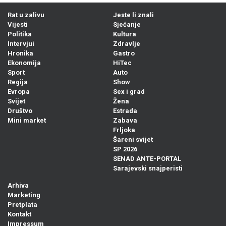
Rat u zalivu
Jeste li znali
Vijesti
Sjećanje
Politika
Kultura
Intervjui
Zdravlje
Hronika
Gastro
Ekonomija
HiTec
Sport
Auto
Regija
Show
Evropa
Sex i grad
Svijet
Žena
Društvo
Estrada
Mini market
Zabava
Frljoka
Šareni svijet
SP 2026
SENAD ANTE-PORTAL
Sarajevski snajperisti
Arhiva
Marketing
Pretplata
Kontakt
Impressum