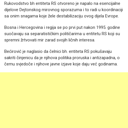
Rukovodstvo bh entiteta RS otvoreno je napalo na esencijalne
dijelove Dejtonskog mirovnog sporazuma i to radi u koordinaciji
sa onim snagama koje žele destabilizaciju ovog dijela Evrope.
Bosna i Hercegovina i regija se po prvi put nakon 1995. godine
suočavaju sa separatističkim političarima u entitetu RS koji su
spremni žrtvovati mir zarad svojih ličnih interesa.
Bećirović je naglasio da čelnici bh. entiteta RS pokušavaju
sakriti činjenicu da je njihova politika proruska i antizapadna, o
čemu svjedoče i njihove javne izjave koje daju već godinama.