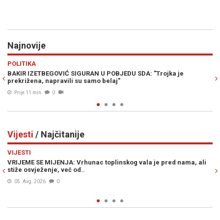
Najnovije
Previous
N
HRONIKA
a je
POTVRĐENA OPTUŽNICA PROTIV SLUŽBENICE UIO BiH: Fikt
knjižila uplate i oštetila državu za 186.415 KM
Prije 18 min
0
Vijesti
/ Najčitanije
Previous
N
VIJESTI
 je pred nama, ali
ŠOKANTNE INFORMACIJE OSA-e: U BiH se nalaze dv
plaćenih UBICA, čekaju naredbe od...
05. Avg. 2026
0