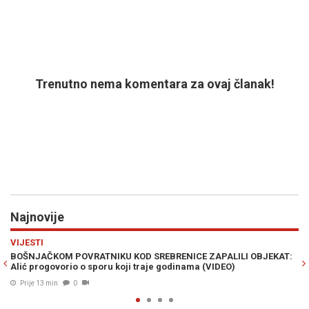
Trenutno nema komentara za ovaj članak!
Najnovije
Previous
N
ZDRAVLJE
ICE ZAPALILI OBJEKAT:
LOŠ SAN I NADUT STOMAK: Ove tri namirnice 
nama (VIDEO)
izbjegavate za večeru
Prije 22 min
0