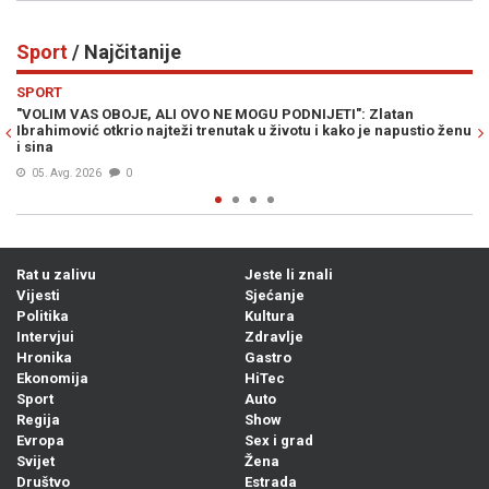
Sport
/ Najčitanije
Previous
N
SPORT
U PODNIJETI": Zlatan
LIVNJAK PRELOMIO: Otkriveno gdje Zlato 
u životu i kako je napustio ženu
trenersku karijeru...
06. Avg. 2026
0
Rat u zalivu
Jeste li znali
Vijesti
Sjećanje
Politika
Kultura
Intervjui
Zdravlje
Hronika
Gastro
Ekonomija
HiTec
Sport
Auto
Regija
Show
Evropa
Sex i grad
Svijet
Žena
Društvo
Estrada