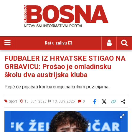
Rat u zalivu 💥
FUDBALER IZ HRVATSKE STIGAO NA
GRBAVICU: Prošao je omladinsku
školu dva austrijska kluba
Pejić će pojačati konkurenciju na krilnim pozicijama.
Sport
13. Jun. 2025
13. Jun. 2025
0
Facebook
X
Kopiraj link
Više