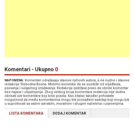
Komentari - Ukupno
0
NAPOMENA
: Komentari odražavaju stavove njihovih autora, a ne nužno i stavove
redakcije Slobodna Bosna. Molimo korisnike da se suzdrže od vrijeđanja,
psovanja i vulgarnog izražavanja. Redakcija zadržava pravo da obriše komentar
bez najave i objašnjenja. Zbog velikog broja komentara redakcija nije dužna
obrisati sve komentare koji krše pravila. Kao čitalac također prihvatate
mogućnost da među komentarima mogu biti pronađeni sadržaji koji mogu biti
u suprotnosti sa vašim vjerskim, moralnim i drugim načelima i uvjerenjima.
LISTA KOMENTARA
DODAJ KOMENTAR