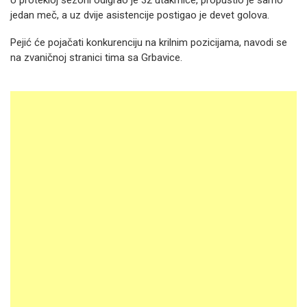
U protekloj sezoni odigrao je 32 utakmice, propustio je samo
jedan meč, a uz dvije asistencije postigao je devet golova.
Pejić će pojačati konkurenciju na krilnim pozicijama, navodi se
na zvaničnoj stranici tima sa Grbavice.