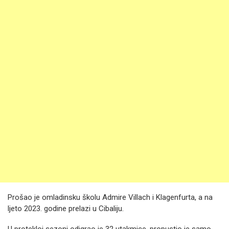
Prošao je omladinsku školu Admire Villach i Klagenfurta, a na
ljeto 2023. godine prelazi u Cibaliju.