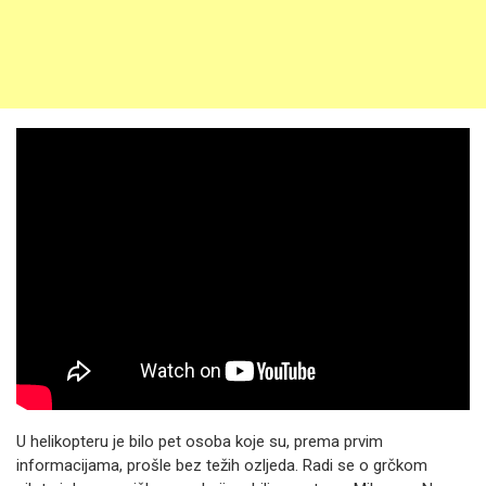
U helikopteru je bilo pet osoba koje su, prema prvim
informacijama, prošle bez težih ozljeda. Radi se o grčkom