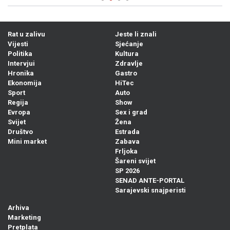
Rat u zalivu
Jeste li znali
Vijesti
Sjećanje
Politika
Kultura
Intervjui
Zdravlje
Hronika
Gastro
Ekonomija
HiTec
Sport
Auto
Regija
Show
Evropa
Sex i grad
Svijet
Žena
Društvo
Estrada
Mini market
Zabava
Frljoka
Šareni svijet
SP 2026
SENAD ANTE-PORTAL
Sarajevski snajperisti
Arhiva
Marketing
Pretplata