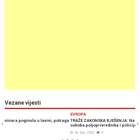
Vezane vijesti
Previous
N
EVROPA
E
aga
TRAŽE ZAKONSKA RJEŠENJA: Na protestu u Grčkoj došlo do
P
sukoba poljoprivrednika i policije
p
05. Dec. 2025
0