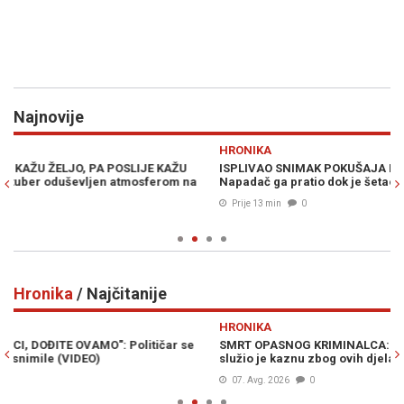
Najnovije
Previous
N
HRONIKA
ISPLIVAO SNIMAK POKUŠAJA LIKVIDACIJE DABIĆA U LUKAVICI:
O
Napadač ga pratio dok je šetao psa, pa mu pucao s leđa (VIDEO)
s
Prije 13 min
0
Hronika
/ Najčitanije
Previous
N
HRONIKA
SMRT OPASNOG KRIMINALCA: Bešlić pronađen mrtav u zatvoru,
P
služio je kaznu zbog ovih djela...
k
07. Avg. 2026
0