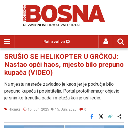
Rat u zalivu 💥
SRUŠIO SE HELIKOPTER U GRČKOJ:
Nastao opći haos, mjesto bilo prepuno
kupača (VIDEO)
Na mjestu nesreće zavladao je kaos jer je područje bilo
prepuno kupača i posjetitelja. Portal protothema.gr objavio
je snimke trenutka pada i meteža koji je uslijedio.
Hronika
15. Jun. 2025
15. Jun. 2025
0
Facebook
X
Kopiraj link
Više