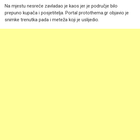
Na mjestu nesreće zavladao je kaos jer je područje bilo
prepuno kupača i posjetitelja. Portal protothema.gr objavio je
snimke trenutka pada i meteža koji je uslijedio.