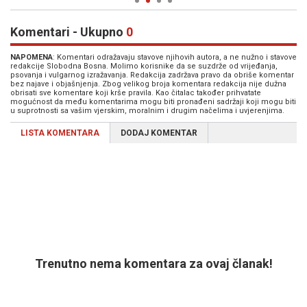
Komentari - Ukupno
0
NAPOMENA
: Komentari odražavaju stavove njihovih autora, a ne nužno i stavove
redakcije Slobodna Bosna. Molimo korisnike da se suzdrže od vrijeđanja,
psovanja i vulgarnog izražavanja. Redakcija zadržava pravo da obriše komentar
bez najave i objašnjenja. Zbog velikog broja komentara redakcija nije dužna
obrisati sve komentare koji krše pravila. Kao čitalac također prihvatate
mogućnost da među komentarima mogu biti pronađeni sadržaji koji mogu biti
u suprotnosti sa vašim vjerskim, moralnim i drugim načelima i uvjerenjima.
LISTA KOMENTARA
DODAJ KOMENTAR
Trenutno nema komentara za ovaj članak!