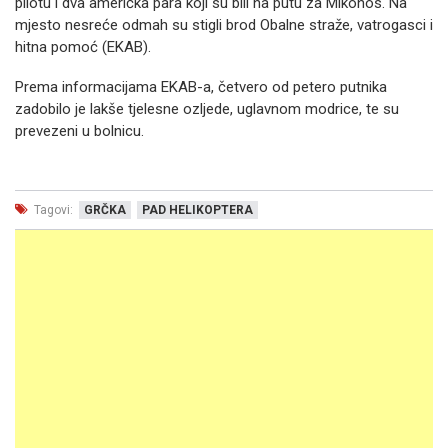
pilotu i dva američka para koji su bili na putu za Mikonos. Na
mjesto nesreće odmah su stigli brod Obalne straže, vatrogasci i
hitna pomoć (EKAB).
Prema informacijama EKAB-a, četvero od petero putnika
zadobilo je lakše tjelesne ozljede, uglavnom modrice, te su
prevezeni u bolnicu.
Tagovi:
GRČKA
PAD HELIKOPTERA