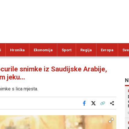
i
Hronika
Ekonomija
Sport
Regija
Evropa
Sve
rile snimke iz Saudijske Arabije,
m jeku...
N
nimke s lica mjesta.
Facebook
X
Kopiraj link
Više