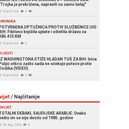
"Trojka je prekrižena, napravili su samo belaj"
Prije 27 min
0
HRONIKA
POTVRĐENA OPTUŽNICA PROTIV SLUŽBENICE UIO
BiH: Fiktivno knjižila uplate i oštetila državu za
186.415 KM
Prije 34 min
0
VIJESTI
IZ WASHINGTONA STIŽE HLADAN TUŠ ZA BiH: Ivica
Puljić otkrio zašto sada ne očekuje poteze protiv
Dodika (VIDEO)
Prije 40 min
0
vijet
/ Najčitanije
SVIJET
TOTALNI DEBAKL SAUDIJSKE ARABIJE: Ovako
nešto im se nije desilo od 1985. godine
06. Avg. 2026
0