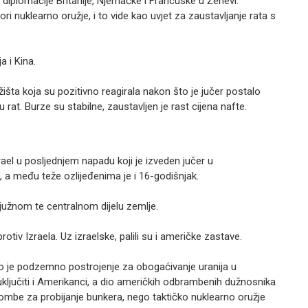
iplomacije Britanije, Njemačke i Francuske u Ženevi.
i nuklearno oružje, i to vide kao uvjet za zaustavljanje rata s
a i Kina.
žišta koja su pozitivno reagirala nakon što je jučer postalo
 rat. Burze su stabilne, zaustavljen je rast cijena nafte.
Izrael u posljednjem napadu koji je izveden jučer u
, a među teže ozlijeđenima je i 16-godišnjak.
u južnom te centralnom dijelu zemlje.
rotiv Izraela. Uz izraelske, palili su i američke zastave.
ko je podzemno postrojenje za obogaćivanje uranija u
uključiti i Amerikanci, a dio američkih odbrambenih dužnosnika
bombe za probijanje bunkera, nego taktičko nuklearno oružje