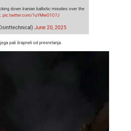
cking down Iranian ballistic missiles over the
t.
pic.twitter.com/1uYMwO1O7J
sinttechnical)
June 20, 2025
ega pali šrapneli od presretanja.