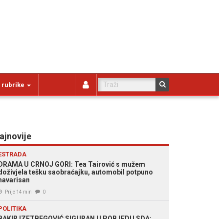
 rubrike
ajnovije
ESTRADA
DRAMA U CRNOJ GORI: Tea Tairović s mužem
doživjela tešku saobraćajku, automobil potpuno
havarisan
Prije 14 min
0
POLITIKA
BAKIR IZETBEGOVIĆ SIGURAN U POBJEDU SDA: