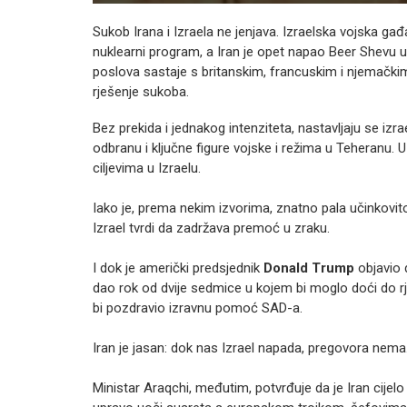
Sukob Irana i Izraela ne jenjava. Izraelska vojska gađ
nuklearni program, a Iran je opet napao Beer Shevu u 
poslova sastaje s britanskim, francuskim i njemačk
rješenje sukoba.
Bez prekida i jednakog intenziteta, nastavljaju se izr
odbranu i ključne figure vojske i režima u Teheranu. U
ciljevima u Izraelu.
Iako je, prema nekim izvorima, znatno pala učinkovit
Izrael tvrdi da zadržava premoć u zraku.
I dok je američki predsjednik
Donald Trump
objavio 
dao rok od dvije sedmice u kojem bi moglo doći do r
bi pozdravio izravnu pomoć SAD-a.
Iran je jasan: dok nas Izrael napada, pregovora nema
Ministar Araqchi, međutim, potvrđuje da je Iran cijelo