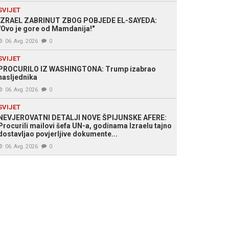
SVIJET
IZRAEL ZABRINUT ZBOG POBJEDE EL-SAYEDA:
"Ovo je gore od Mamdanija!"
06. Avg. 2026
0
SVIJET
PROCURILO IZ WASHINGTONA: Trump izabrao
nasljednika
06. Avg. 2026
0
SVIJET
NEVJEROVATNI DETALJI NOVE ŠPIJUNSKE AFERE:
Procurili mailovi šefa UN-a, godinama Izraelu tajno
dostavljao povjerljive dokumente...
06. Avg. 2026
0