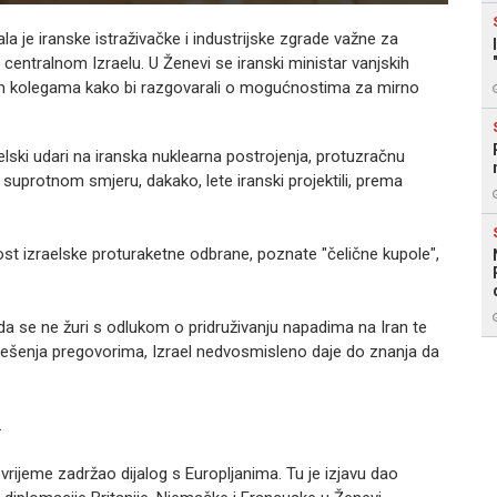
ala je iranske istraživačke i industrijske zgrade važne za
centralnom Izraelu. U Ženevi se iranski ministar vanjskih
im kolegama kako bi razgovarali o mogućnostima za mirno
aelski udari na iranska nuklearna postrojenja, protuzračnu
 suprotnom smjeru, dakako, lete iranski projektili, prema
ost izraelske proturaketne odbrane, poznate "čelične kupole",
da se ne žuri s odlukom o pridruživanju napadima na Iran te
ješenja pregovorima, Izrael nedvosmisleno daje do znanja da
.
 vrijeme zadržao dijalog s Europljanima. Tu je izjavu dao