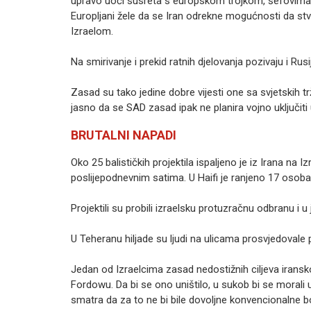
upravo uoči susreta s europskom trojkom, šefovima d
Europljani žele da se Iran odrekne mogućnosti da stvor
Izraelom.
Na smirivanje i prekid ratnih djelovanja pozivaju i Rusij
Zasad su tako jedine dobre vijesti one sa svjetskih tr
jasno da se SAD zasad ipak ne planira vojno uključiti u
BRUTALNI NAPADI
Oko 25 balističkih projektila ispaljeno je iz Irana na 
poslijepodnevnim satima. U Haifi je ranjeno 17 osoba
Projektili su probili izraelsku protuzračnu odbranu i 
U Teheranu hiljade su ljudi na ulicama prosvjedovale p
Jedan od Izraelcima zasad nedostižnih ciljeva irans
Fordowu. Da bi se ono uništilo, u sukob bi se morali 
smatra da za to ne bi bile dovoljne konvencionalne 