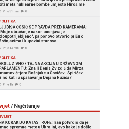
biti meta nuklearne bombe umjesto Hirošime
Prije 31 min
0
POLITIKA
LJUBIŠA ĆOSIĆ SE PRAVDA PRED KAMERAMA:
"Moje obraćanje nakon pucnjava je
zloupotrijebljeno", pa ponovo otvorio priču o
Bošnjacima i kupovini stanova
Prije 43 min
0
POLITIKA
EKSLUZIVNO / TAJNA AKCIJA U DRŽAVNOM
PARLAMENTU: Zna li Denis Zvizdić da Mirza
Imamović tjera Bošnjake u Čovićev i Špirićev
Sindikat i u spašavanje Dejana Ružića?
Prije 1h
0
vijet
/ Najčitanije
SVIJET
NA KORAK DO KATASTROFE: Iran potvrdio da je
imao spremne mete u Ukrajini, evo kako je došlo