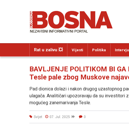
Rat u zalivu 💥
Vijesti
Politika
Intervju
BAVLJENJE POLITIKOM BI GA 
Tesle pale zbog Muskove najave
Pad dionica dolazi i nakon drugog uzastopnog pada
ulagača. Analitičari upozoravaju da su investitori
mogućeg zanemarivanja Tesle.
Svijet
07. Jul. 2025
0