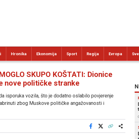
i
Hronika
Ekonomija
Sport
Regija
Evropa
Sve
MOGLO SKUPO KOŠTATI: Dionice
 nove političke stranke
N
 isporuka vozila, što je dodatno oslabilo povjerenje
 zabrinuti zbog Muskove političke angažovanosti i
Facebook
X
Kopiraj link
Više