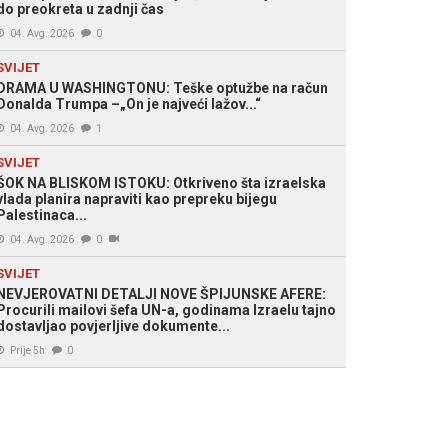
do preokreta u zadnji čas
04. Avg. 2026
0
SVIJET
DRAMA U WASHINGTONU: Teške optužbe na račun
Donalda Trumpa –„On je najveći lažov...“
04. Avg. 2026
1
SVIJET
ŠOK NA BLISKOM ISTOKU: Otkriveno šta izraelska
vlada planira napraviti kao prepreku bijegu
Palestinaca...
04. Avg. 2026
0
SVIJET
NEVJEROVATNI DETALJI NOVE ŠPIJUNSKE AFERE:
Procurili mailovi šefa UN-a, godinama Izraelu tajno
dostavljao povjerljive dokumente...
Prije 5h
0