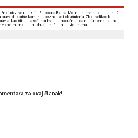
 nužno i stavove redakcije Slobodna Bosna. Molimo korisnike da se suzdrže
va pravo da obriše komentar bez najave i objašnjenja. Zbog velikog broja
 pravila. Kao čitalac također prihvatate mogućnost da među komentarima
im vjerskim, moralnim i drugim načelima i uvjerenjima.
mentara za ovaj članak!