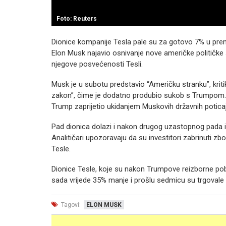
Foto: Reuters
Dionice kompanije Tesla pale su za gotovo 7% u prema
Elon Musk najavio osnivanje nove američke političke 
njegove posvećenosti Tesli.
Musk je u subotu predstavio “Američku stranku”, kritik
zakon”, čime je dodatno produbio sukob s Trumpom. Nj
Trump zaprijetio ukidanjem Muskovih državnih poticaj
Pad dionica dolazi i nakon drugog uzastopnog pada is
Analitičari upozoravaju da su investitori zabrinuti
Tesle.
Dionice Tesle, koje su nakon Trumpove reizborne pob
sada vrijede 35% manje i prošlu sedmicu su trgovale 
Tagovi:
ELON MUSK