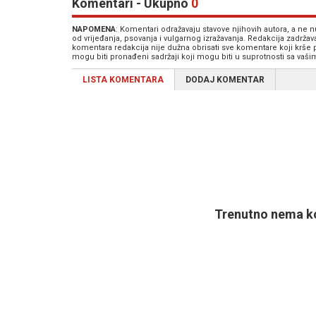
Komentari - Ukupno
0
NAPOMENA
: Komentari odražavaju stavove njihovih autora, a ne
od vrijeđanja, psovanja i vulgarnog izražavanja. Redakcija zadrža
komentara redakcija nije dužna obrisati sve komentare koji krše
mogu biti pronađeni sadržaji koji mogu biti u suprotnosti sa vaš
LISTA KOMENTARA
DODAJ KOMENTAR
Trenutno nema ko