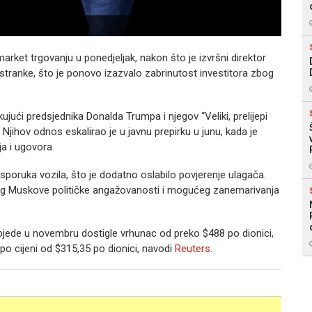
rket trgovanju u ponedjeljak, nakon što je izvršni direktor
stranke, što je ponovo izazvalo zabrinutost investitora zbog
ujući predsjednika Donalda Trumpa i njegov “Veliki, prelijepi
ihov odnos eskalirao je u javnu prepirku u junu, kada je
a i ugovora.
poruka vozila, što je dodatno oslabilo povjerenje ulagača.
 zbog Muskove političke angažovanosti i mogućeg zanemarivanja
jede u novembru dostigle vrhunac od preko $488 po dionici,
po cijeni od $315,35 po dionici, navodi
Reuters
.