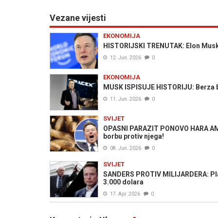
Vezane vijesti
EKONOMIJA
HISTORIJSKI TRENUTAK: Elon Musk po
12. Jun. 2026
0
EKONOMIJA
MUSK ISPISUJE HISTORIJU: Berza bi
11. Jun. 2026
0
SVIJET
OPASNI PARAZIT PONOVO HARA AMERIK
borbu protiv njega!
08. Jun. 2026
0
SVIJET
SANDERS PROTIV MILIJARDERA: Plan k
3.000 dolara
17. Apr. 2026
0