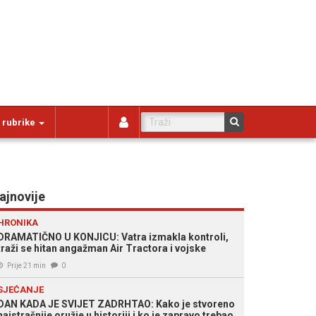
 rubrike
ajnovije
HRONIKA
DRAMATIČNO U KONJICU: Vatra izmakla kontroli,
traži se hitan angažman Air Tractora i vojske
Prije 21 min
0
SJEĆANJE
DAN KADA JE SVIJET ZADRHTAO: Kako je stvoreno
najstrašnije oružje u historiji i ko je zapravo trebao