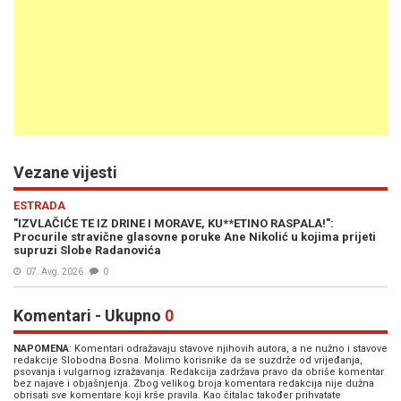
Vezane vijesti
ESTRADA
"IZVLAČIĆE TE IZ DRINE I MORAVE, KU**ETINO RASPALA!":
Procurile stravične glasovne poruke Ane Nikolić u kojima prijeti
supruzi Slobe Radanovića
07. Avg. 2026
0
Komentari - Ukupno
0
NAPOMENA
: Komentari odražavaju stavove njihovih autora, a ne nužno i stavove
redakcije Slobodna Bosna. Molimo korisnike da se suzdrže od vrijeđanja,
psovanja i vulgarnog izražavanja. Redakcija zadržava pravo da obriše komentar
bez najave i objašnjenja. Zbog velikog broja komentara redakcija nije dužna
obrisati sve komentare koji krše pravila. Kao čitalac također prihvatate