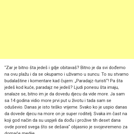
"Zar je bitno šta jedeš i gdje obitavaš? Bitno je da svi dođemo
na ovu plažu i da se okupamo i uživamo u suncu. To su stvarno
budalaštine i komentare kad čujem: „Paradajz-turisti“! Pa šta
jedeš kod kuće, paradajz ne jedeš? Ljudi ponesu šta imaju,
snalaze se, bitno im je da dovedu djecu da vide more. Ja sam
sa 14 godina vidio more prvi put u životu i tada sam se
oduševio. Danas je isto teško vrijeme. Svako ko je uspio danas
da dovede djecu na more on je super roditelj. Svaka im čast na
koji god način da su uspjeli da dođu i prožive tih deset dana
ovde pored svega što se dešava" objasnio je svojevremeno za
domaće medije.