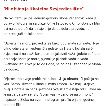
“Nije bitno je li hotel sa 5 zvjezdica ili ne”
Na ovu temu je još jednom govorio Sloba Radanović kada je
objavio fotografiju sa plaže. On je ljetovao u Crnoj Gori, pa htio
svima da poruči da je najbitnije da se dobro provedu, ne
opterećujući se luksuzom.
"Uživajte na moru, provedite se kako god znate i umijete… Nije
bitno gdje ste smješteni, šta jedete, da li ste u hotelu sa 5
zvjezdica ili na plaži, kako pametnjakovići kažu i jedete paštetu i
paradajz. More je more, pijesak je pijesak, voda je voda…
Svakome isti. I sve je to od Boga, ne od nas." započeo je Sloba,
pa dodao:
"Vjerovatno svoje probleme zaboravljaju obraćajući pažnju na
vas. Samo uživajte u suncu i mirisu mora… Na kraju krajeva… I
ovaj iz hotela sa pet zvjezdica i ovaj iz smještaja od 10 evra na
kraju će da završe isto. Volim vas i vidimo se na primorju"
napisao je Sloba na svom Instagram profilu prije tri godine,
prenosi Blic.