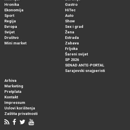
Hronika
Gastro
Ekonomija
HiTec
Sport
Auto
Regija
Show
Evropa
Sex i grad
Svijet
Žena
Društvo
Estrada
Mini market
Zabava
Frljoka
Šareni svijet
SP 2026
SENAD ANTE-PORTAL
Sarajevski snajperisti
Arhiva
Marketing
Pretplata
Kontakt
Impressum
Uslovi korištenja
Zaštita privatnosti