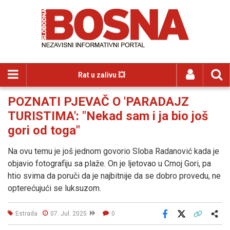
Rat u zalivu 💥
POZNATI PJEVAČ O 'PARADAJZ
TURISTIMA': "Nekad sam i ja bio još
gori od toga"
Na ovu temu je još jednom govorio Sloba Radanović kada je
objavio fotografiju sa plaže. On je ljetovao u Crnoj Gori, pa
htio svima da poruči da je najbitnije da se dobro provedu, ne
opterećujući se luksuzom.
Estrada
07. Jul. 2025
0
Facebook
X
Kopiraj link
Više