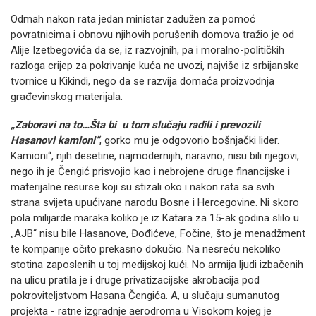
Odmah nakon rata jedan ministar zadužen za pomoć
povratnicima i obnovu njihovih porušenih domova tražio je od
Alije Izetbegovića da se, iz razvojnih, pa i moralno-političkih
razloga crijep za pokrivanje kuća ne uvozi, najviše iz srbijanske
tvornice u Kikindi, nego da se razvija domaća proizvodnja
građevinskog materijala.
„Zaboravi na to…Šta bi u tom slučaju radili i prevozili
Hasanovi kamioni“
, gorko mu je odgovorio bošnjački lider.
Kamioni“, njih desetine, najmodernijih, naravno, nisu bili njegovi,
nego ih je Čengić prisvojio kao i nebrojene druge financijske i
materijalne resurse koji su stizali oko i nakon rata sa svih
strana svijeta upućivane narodu Bosne i Hercegovine. Ni skoro
pola milijarde maraka koliko je iz Katara za 15-ak godina slilo u
„AJB“ nisu bile Hasanove, Đođićeve, Fočine, što je menadžment
te kompanije očito prekasno dokučio. Na nesreću nekoliko
stotina zaposlenih u toj medijskoj kući. No armija ljudi izbačenih
na ulicu pratila je i druge privatizacijske akrobacija pod
pokroviteljstvom Hasana Čengića. A, u slučaju sumanutog
projekta - ratne izgradnje aerodroma u Visokom kojeg je