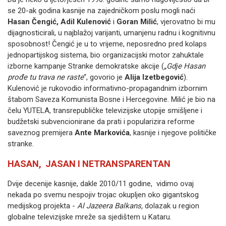
se 20-ak godina kasnije na zajedničkom poslu mogli naći
Hasan Čengić, Adil Kulenović
i
Goran Milić
, vjerovatno bi mu
dijagnosticirali, u najblažoj varijanti, umanjenu radnu i kognitivnu
sposobnost! Čengić je u to vrijeme, neposredno pred kolaps
jednopartijskog sistema, bio organizacijski motor zahuktale
izborne kampanje Stranke demokratske akcije (
„Gdje Hasan
prođe tu trava ne raste
“, govorio je
Alija Izetbegović
).
Kulenović je rukovodio informativno-propagandnim izbornim
štabom Saveza Komunista Bosne i Hercegovine. Milić je bio na
čelu YUTELA, transrepubličke televizijske utopije smišljene i
budžetski subvencionirane da prati i popularizira reforme
saveznog premijera
Ante Markovića
, kasnije i njegove političke
stranke.
HASAN, JASAN I NETRANSPARENTAN
Dvije decenije kasnije, dakle 2010/11 godine, vidimo ovaj
nekada po svemu nespojiv trojac okupljen oko gigantskog
medijskog projekta -
Al Jazeera Balkans,
dolazak u region
globalne televizijske mreže sa sjedištem u Kataru.