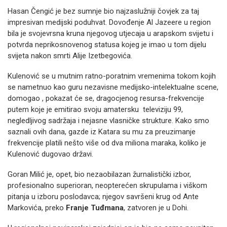
Hasan Čengić je bez sumnje bio najzaslužniji čovjek za taj
impresivan medijski poduhvat. Dovođenje Al Jazeere u region
bila je svojevrsna kruna njegovog utjecaja u arapskom svijetu i
potvrda neprikosnovenog statusa kojeg je imao u tom dijelu
svijeta nakon smrti Alije Izetbegovića.
Kulenović se u mutnim ratno-poratnim vremenima tokom kojih
se nametnuo kao guru nezavisne medijsko-intelektualne scene,
domogao , pokazat će se, dragocjenog resursa-frekvencije
putem koje je emitirao svoju amatersku televiziju 99,
negledljivog sadržaja i nejasne vlasničke strukture. Kako smo
saznali ovih dana, gazde iz Katara su mu za preuzimanje
frekvencije platili nešto više od dva miliona maraka, koliko je
Kulenović dugovao državi.
Goran Milić je, opet, bio nezaobilazan žurnalistički izbor,
profesionalno superioran, neopterećen skrupulama i viškom
pitanja u izboru poslodavca; njegov savršeni krug od Ante
Markovića, preko
Franje Tuđmana
, zatvoren je u Dohi.