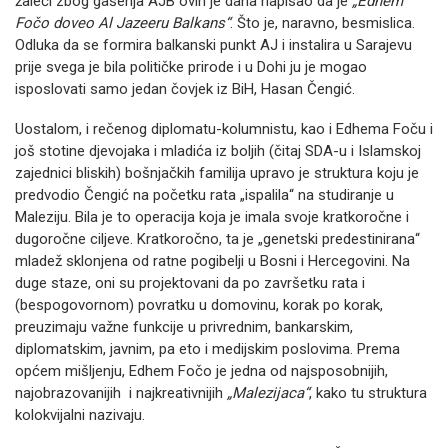
žaleći zbog gašenja AJB ovih je dana napisao da je
„Edhem
Fočo doveo Al Jazeeru Balkans“
. Što je, naravno, besmislica.
Odluka da se formira balkanski punkt AJ i instalira u Sarajevu
prije svega je bila političke prirode i u Dohi ju je mogao
isposlovati samo jedan čovjek iz BiH, Hasan Čengić.
Uostalom, i rečenog diplomatu-kolumnistu, kao i Edhema Foču i
još stotine djevojaka i mladića iz boljih (čitaj SDA-u i Islamskoj
zajednici bliskih) bošnjačkih familija upravo je struktura koju je
predvodio Čengić na početku rata „ispalila“ na studiranje u
Maleziju. Bila je to operacija koja je imala svoje kratkoročne i
dugoročne ciljeve. Kratkoročno, ta je „genetski predestinirana“
mladež sklonjena od ratne pogibelji u Bosni i Hercegovini. Na
duge staze, oni su projektovani da po završetku rata i
(bespogovornom) povratku u domovinu, korak po korak,
preuzimaju važne funkcije u privrednim, bankarskim,
diplomatskim, javnim, pa eto i medijskim poslovima. Prema
općem mišljenju, Edhem Fočo je jedna od najsposobnijih,
najobrazovanijih i najkreativnijih
„Malezijaca“
, kako tu struktura
kolokvijalni nazivaju.