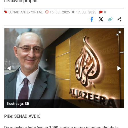
neslavno propao.
SENAD ANTE-PORTAL
16. Jul. 2025
17. Jul. 2025
0
Facebook
X
Kopiraj link
Više
Ilustracija: SB
Piše: SENAD AVDIĆ
Da je neko u ljeto/jesen 1990. godine samo nagovijestio da bi