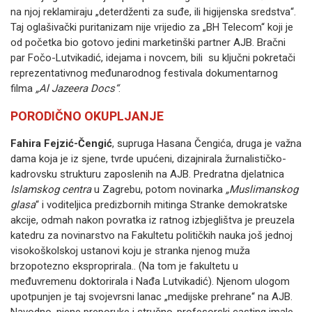
na njoj reklamiraju „deterdženti za suđe, ili higijenska sredstva“.
Taj oglašivački puritanizam nije vrijedio za „BH Telecom“ koji je
od početka bio gotovo jedini marketinški partner AJB. Bračni
par Fočo-Lutvikadić, idejama i novcem, bili su ključni pokretači
reprezentativnog međunarodnog festivala dokumentarnog
filma
„Al Jazeera Docs“
.
PORODIČNO OKUPLJANJE
Fahira Fejzić-Čengić
, supruga Hasana Čengića, druga je važna
dama koja je iz sjene, tvrde upućeni, dizajnirala žurnalističko-
kadrovsku strukturu zaposlenih na AJB. Predratna djelatnica
Islamskog centra
u Zagrebu, potom novinarka
„Muslimanskog
glasa
“ i voditeljica predizbornih mitinga Stranke demokratske
akcije, odmah nakon povratka iz ratnog izbjeglištva je preuzela
katedru za novinarstvo na Fakultetu političkih nauka još jednoj
visokoškolskoj ustanovi koju je stranka njenog muža
brzopotezno eksproprirala.. (Na tom je fakultetu u
međuvremenu doktorirala i Nađa Lutvikadić). Njenom ulogom
upotpunjen je taj svojevrsni lanac „medijske prehrane“ na AJB.