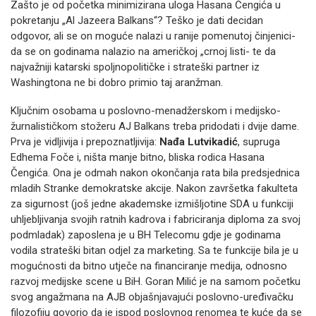
Zašto je od početka minimizirana uloga Hasana Čengića u
pokretanju „Al Jazeera Balkans“? Teško je dati decidan
odgovor, ali se on moguće nalazi u ranije pomenutoj činjenici-
da se on godinama nalazio na američkoj „crnoj listi- te da
najvažniji katarski spoljnopolitičke i strateški partner iz
Washingtona ne bi dobro primio taj aranžman.
Ključnim osobama u poslovno-menadžerskom i medijsko-
žurnalističkom stožeru AJ Balkans treba pridodati i dvije dame.
Prva je vidljivija i prepoznatljivija:
Nađa Lutvikadić
, supruga
Edhema Foče i, ništa manje bitno, bliska rodica Hasana
Čengića. Ona je odmah nakon okončanja rata bila predsjednica
mladih Stranke demokratske akcije. Nakon završetka fakulteta
za sigurnost (još jedne akademske izmišljotine SDA u funkciji
uhljebljivanja svojih ratnih kadrova i fabriciranja diploma za svoj
podmladak) zaposlena je u BH Telecomu gdje je godinama
vodila strateški bitan odjel za marketing. Sa te funkcije bila je u
mogućnosti da bitno utječe na financiranje medija, odnosno
razvoj medijske scene u BiH. Goran Milić je na samom početku
svog angažmana na AJB objašnjavajući poslovno-uređivačku
filozofiju govorio da je ispod poslovnog renomea te kuće da se