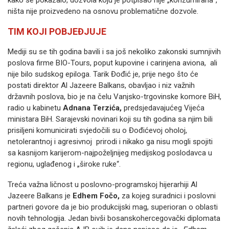
kako se pokazalo, dozvola koju je potpisao nije „konzumirana“,
ništa nije proizvedeno na osnovu problematične dozvole.
TIM KOJI POBJEĐJUJE
Mediji su se tih godina bavili i sa još nekoliko zakonski sumnjivih
poslova firme BIO-Tours, poput kupovine i carinjena aviona, ali
nije bilo sudskog epiloga. Tarik Đođić je, prije nego što će
postati direktor Al Jazeere Balkans, obavljao i niz važnih
državnih poslova, bio je na čelu Vanjsko-trgovinske komore BiH,
radio u kabinetu
Adnana Terzića,
predsjedavajućeg Vijeća
ministara BiH. Sarajevski novinari koji su tih godina sa njim bili
prisiljeni komunicirati svjedočili su o Đođićevoj oholoj,
netolerantnoj i agresivnoj prirodi i nikako ga nisu mogli spojiti
sa kasnijom karijerom-najpoželjnijeg medijskog poslodavca u
regionu, uglađenog i „široke ruke“.
Treća važna ličnost u poslovno-programskoj hijerarhiji Al
Jazeere Balkans je
Edhem Fočo,
za kojeg suradnici i poslovni
partneri govore da je bio produkcijski mag, superioran o oblasti
novih tehnologija. Jedan bivši bosanskohercegovački diplomata