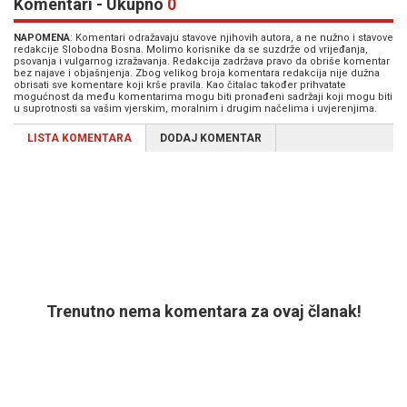
Komentari - Ukupno
0
NAPOMENA
: Komentari odražavaju stavove njihovih autora, a ne nužno i stavove
redakcije Slobodna Bosna. Molimo korisnike da se suzdrže od vrijeđanja,
psovanja i vulgarnog izražavanja. Redakcija zadržava pravo da obriše komentar
bez najave i objašnjenja. Zbog velikog broja komentara redakcija nije dužna
obrisati sve komentare koji krše pravila. Kao čitalac također prihvatate
mogućnost da među komentarima mogu biti pronađeni sadržaji koji mogu biti
u suprotnosti sa vašim vjerskim, moralnim i drugim načelima i uvjerenjima.
LISTA KOMENTARA
DODAJ KOMENTAR
Trenutno nema komentara za ovaj članak!