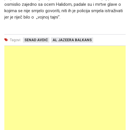
osmislio zajedno sa ocem Halidom, padale su i mrtve glave o
kojima se nije smjelo govoriti, niti ih je policija smjela istraživati
jer je riječ bilo o „vojnoj tajni“.
Tagovi:
SENAD AVDIĆ
AL JAZEERA BALKANS