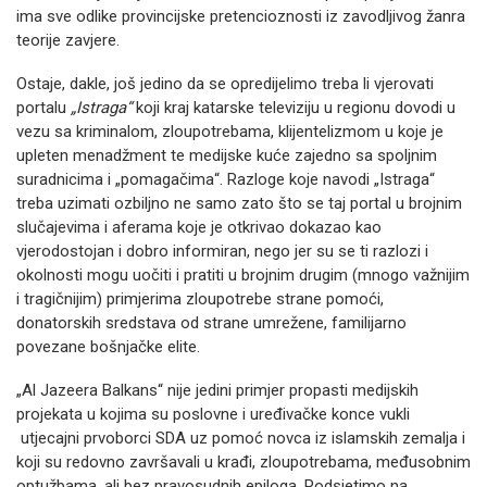
ima sve odlike provincijske pretencioznosti iz zavodljivog žanra
teorije zavjere.
Ostaje, dakle, još jedino da se opredijelimo treba li vjerovati
portalu
„Istraga“
koji kraj katarske televiziju u regionu dovodi u
vezu sa kriminalom, zloupotrebama, klijentelizmom u koje je
upleten menadžment te medijske kuće zajedno sa spoljnim
suradnicima i „pomagačima“. Razloge koje navodi „Istraga“
treba uzimati ozbiljno ne samo zato što se taj portal u brojnim
slučajevima i aferama koje je otkrivao dokazao kao
vjerodostojan i dobro informiran, nego jer su se ti razlozi i
okolnosti mogu uočiti i pratiti u brojnim drugim (mnogo važnijim
i tragičnijim) primjerima zloupotrebe strane pomoći,
donatorskih sredstava od strane umrežene, familijarno
povezane bošnjačke elite.
„Al Jazeera Balkans“ nije jedini primjer propasti medijskih
projekata u kojima su poslovne i uređivačke konce vukli
utjecajni prvoborci SDA uz pomoć novca iz islamskih zemalja i
koji su redovno završavali u krađi, zloupotrebama, međusobnim
optužbama, ali bez pravosudnih epiloga. Podsjetimo na