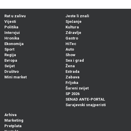
Rat u zalivu
Jeste li znali
Vijesti
Sjećanje
Politika
Kultura
Intervjui
Zdravlje
Hronika
Gastro
Ekonomija
HiTec
Sport
Auto
Regija
Show
Evropa
Sex i grad
Svijet
Žena
Društvo
Estrada
Mini market
Zabava
Frljoka
Šareni svijet
SP 2026
SENAD ANTE-PORTAL
Sarajevski snajperisti
Arhiva
Marketing
Pretplata