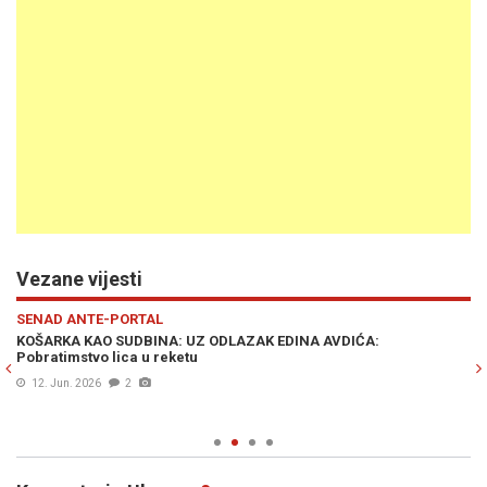
Vezane vijesti
Previous
N
SENAD ANTE-PORTAL
S
KOŠARKA KAO SUDBINA: UZ ODLAZAK EDINA AVDIĆA:
UZ
Pobratimstvo lica u reketu
po
Bi
12. Jun. 2026
2
po