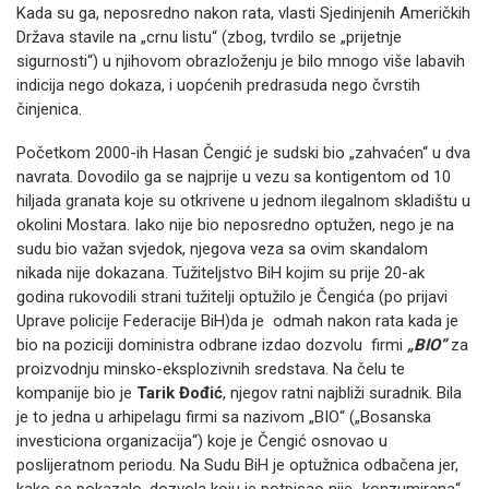
Kada su ga, neposredno nakon rata, vlasti Sjedinjenih Američkih
Država stavile na „crnu listu“ (zbog, tvrdilo se „prijetnje
sigurnosti“) u njihovom obrazloženju je bilo mnogo više labavih
indicija nego dokaza, i uopćenih predrasuda nego čvrstih
činjenica.
Početkom 2000-ih Hasan Čengić je sudski bio „zahvaćen“ u dva
navrata. Dovodilo ga se najprije u vezu sa kontigentom od 10
hiljada granata koje su otkrivene u jednom ilegalnom skladištu u
okolini Mostara. Iako nije bio neposredno optužen, nego je na
sudu bio važan svjedok, njegova veza sa ovim skandalom
nikada nije dokazana. Tužiteljstvo BiH kojim su prije 20-ak
godina rukovodili strani tužitelji optužilo je Čengića (po prijavi
Uprave policije Federacije BiH)da je odmah nakon rata kada je
bio na poziciji doministra odbrane izdao dozvolu firmi
„BIO“
za
proizvodnju minsko-eksplozivnih sredstava. Na čelu te
kompanije bio je
Tarik Đođić
, njegov ratni najbliži suradnik. Bila
je to jedna u arhipelagu firmi sa nazivom „BIO“ („Bosanska
investiciona organizacija“) koje je Čengić osnovao u
poslijeratnom periodu. Na Sudu BiH je optužnica odbačena jer,