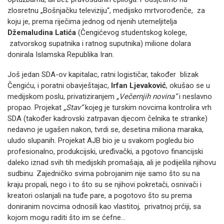
zlosretnu „Bošnjačku televiziju“, medijsko mrtvorođenče, za
koju je, prema riječima jednog od njenih utemeljitelja
Džemaludina Latića
(Čengićevog studentskog kolege,
zatvorskog supatnika i ratnog suputnika) milione dolara
donirala Islamska Republika Iran.
Još jedan SDA-ov kapitalac, ratni logističar, također blizak
Čengiću, i poratni obavještajac,
Irfan Ljevaković
, okušao se u
medijskom poslu, privatiziranjem
„Večernjih novina“
i neslavno
propao. Projekat
„Stav“
kojeg je turskim novcima kontrolira vrh
SDA (također kadrovski zatrpavan djecom čelnika te stranke)
nedavno je ugašen nakon, tvrdi se, desetina miliona maraka,
uludo slupanih. Projekat AJB bio je u svakom pogledu bio
profesionalno, produkcijski, uređivački, a pgotovo financijski
daleko iznad svih tih medijskih promašaja, ali je podijelila njihovu
sudbinu. Zajedničko svima pobrojanim nije samo što su na
kraju propali, nego i to što su se njihovi pokretači, osnivači i
kreatori oslanjali na tuđe pare, a pogotovo što su prema
doniranim novcima odnosili kao vlastitoj, privatnoj prćiji, sa
kojom mogu raditi što im se ćefne…