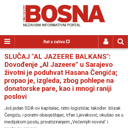
Rat u zalivu 💥
SLUČAJ "AL JAZEERE BALKANS":
Dovođenje „Al Jazeere“ u Sarajevo
životni je poduhvat Hasana Čengića;
propao je, izgleda, zbog pohlepe na
donatorske pare, kao i mnogi raniji
poslovi
Još jedan SDA-ov kapitalac, ratni logističar, također blizak
Čengiću, i poratni obavještajac, Irfan Ljevaković, okušao se u
medijskom poslu, privatiziranjem „Večernjih novina“ i