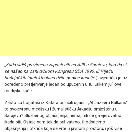
„
Kada vidiš prezimena zaposlenih na AJB u Sarajevu, kao da si
se našao na osnivačkom Kongresu SDA 1990, ili Vijeću
bošnjačkih intelektualaca dvije godine kasnije“
, svjedočio je uz
određeno pretjerivanje jedan od upućenih u tu, „alkemiju“ ove
medijske kuće…
Zašto su bogataši iz Katara odlučili ugasiti „Al Jazeeru Balkans“
to svojevrsnu medijsku i žurnalističku Arkadiju smještenu u
Sarajevu? Službenog objašnjenja, nema, niti će ga vjerovatno
ikada biti. Ostaje nam tek da prihvatimo, ili odbacimo
objašnjenja i otkrića koja se vrte u javnom prostoru, i još više