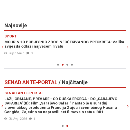
Najnovije
Previous
N
SPORT
VI
MOURINHO POBJESNIO ZBOG NEOČEKIVANOG PREOKRETA: Velika
FO
zvijezda odlazi najvećem rivalu
pr
za
Prije 16 min
0
SENAD ANTE-PORTAL
/ Najčitanije
Previous
N
SENAD ANTE-PORTAL
LAŽI, OBMANE, PREVARE - OD DUŠKA ERCEGA - DO „SARAJEVO
SAFARIJA“(II): Film „Sarajevo Safari“ nastao je u suradnji
slovenačkog producenta Francija Zajca i svemoćnog Hasana
Čengića; Zajedno su napravili pet filmova o ratu u BIH
08. Avg. 2026
1