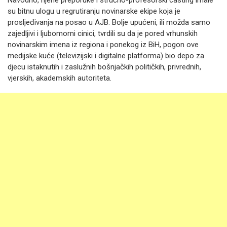
Navodno, njene preporuke i stručno-profesorski casting imale
su bitnu ulogu u regrutiranju novinarske ekipe koja je
prosljeđivanja na posao u AJB. Bolje upućeni, ili možda samo
zajedljivi i ljubomorni cinici, tvrdili su da je pored vrhunskih
novinarskim imena iz regiona i ponekog iz BiH, pogon ove
medijske kuće (televizijski i digitalne platforma) bio depo za
djecu istaknutih i zaslužnih bošnjačkih političkih, privrednih,
vjerskih, akademskih autoriteta.