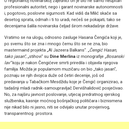
U regionalnoj novinarskoj zajednici on je bio ne samo neupitan
profesionalni autoritet, nego i garant novinarske autonomnosti
i, pogotovo, poslovne sigurnosti. Kad vidiš da Milić skače sa
desetog sprata, odmah i ti to uradi, nećeš se pokajati; tako se
decenijama šalila novinarska čeljad širom nekadašnje države.
Vratimo se na ulogu, odnosno zasluge Hasana Čengića koji je,
po svemu što se zna i mnogo čemu što se ne zna, bio
mastermaind projekta „Al Jazeera Balkans“.
„Čengić Hasan,
tako jasan“
, „stihovi“ su
Dine Merlina
iz monografije
„Bosanski
lav“
koju je nakon Čengićeve smrti priredila i objavila njegova
familija. Možda je popularnom muzičaru on bio „tako jasan“,
poznaju se njih dvojica duže od četiri decenije, još od
predavanja u Tabačkom Mesdžidu koje je Čengić organizirao, a
tadašnji mladi radnik-samoupravljač Dervišhalidović posjećivao.
No, za najširu javnost poslovanje, utjecaj predratnog vjerskog
službenika, kasnije moćnog bošnjačkog političara i biznismena
nije nikad bilo ni jasno, niti se odvijalo unutar provjerivog,
transparentnog prostora.