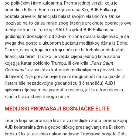
po političkim i inim kuloarima. Prema jednoj verziji, koju je
ponudio i Edhem Fočo u razgovoru sa Klix, AJB Balkan je
postala preveliki financijski balast svojim vlasnicima. On se
pozivao na to da su ranije zbog štednje prekinute operacije ove
medijske kuće u Turskoj i SAD. Projekat AJB Balkans sa
godišnjom donacijom od 20-ak miliona dolara sudjelovao je sa
svega dva posto u ukupnom budžetu medijskog džina iz Dohe.
Čini se, sitnica, koja ni na koji način ne bi trebala predstavljati
financijski teret. (Toliko je valjda cijena jednog krila aviona
kojeg ja Katar poklonio Trumpu, ili dva krila
„Paris Saint
Germaina“
u vlasništvu katarskih multimilijadera povezih sa
državom). Nije previše uvjerljiva ni mogućnost da su gazde iz
Katara bile nezadovoljne gledanošću (i čitanošću) AJB i
njihovim utjecajem na javnost u regionu, jer bi u tom slučaju
ključ u bravu stavili mnogo ranije.
MEDIJSKI PROMAŠAJI BOŠNJAČKE ELITE
Teorija koja se promalja kroz sivu medijsku zonu prema kojoj
AJB kolateralna žrtva geopolitičkog preslagivanja na Bliskom
Istoku što je uslijedio nakon nedavne Trumpove posjete Dohi,