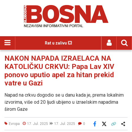
Rat u zalivu 💥
NAKON NAPADA IZRAELACA NA
KATOLIČKU CRKVU: Papa Lav XIV
ponovo uputio apel za hitan prekid
vatre u Gazi
Napad na crkvu dogodio se u danu kada je, prema lokalnim
izvorima, više od 20 ljudi ubijeno u izraelskim napadima
širom Gaze
Evropa
17. Jul. 2025
17. Jul. 2025
0
Facebook
X
Kopiraj link
Više