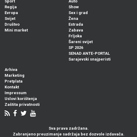
Sport
Auto
Regija
Show
Evropa
Sex i grad
Svijet
Žena
Društvo
Estrada
Mini market
Zabava
Frljoka
Šareni svijet
SP 2026
SENAD ANTE-PORTAL
Sarajevski snajperisti
Arhiva
Marketing
Pretplata
Kontakt
Impressum
Uslovi korištenja
Zaštita privatnosti
Sva prava zadržana.
Zabranjeno preuzimanje sadržaja bez dozvole izdavača.