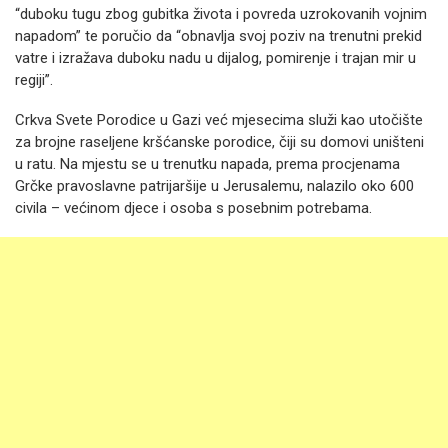
“duboku tugu zbog gubitka života i povreda uzrokovanih vojnim
napadom” te poručio da “obnavlja svoj poziv na trenutni prekid
vatre i izražava duboku nadu u dijalog, pomirenje i trajan mir u
regiji”.
Crkva Svete Porodice u Gazi već mjesecima služi kao utočište
za brojne raseljene kršćanske porodice, čiji su domovi uništeni
u ratu. Na mjestu se u trenutku napada, prema procjenama
Grčke pravoslavne patrijaršije u Jerusalemu, nalazilo oko 600
civila – većinom djece i osoba s posebnim potrebama.