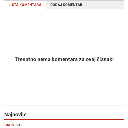
LISTA KOMENTARA
DODAJ KOMENTAR
Trenutno nema komentara za ovaj članak!
Najnovije
Previous
N
HRONIKA