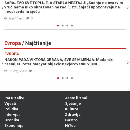
 na ovakvim
ŠTA SE ZAISTA DOGODILO: Policajca snimili kako baca psa
oravaju na
more, poznati detalji koji su uznemirili javnost (VIDEO)
Prije 22 min
0
Evropa
/ Najčitanije
Previous
N
EVROPA
ađarski
ŠPANIJA POSTAVILA ULTIMATUM ITALIJI: "Imate vremen
.
nedjelje"
07. Avg. 2026
0
Rat u zalivu
Jeste li znali
Vijesti
Sjećanje
Politika
Kultura
Intervjui
Zdravlje
Hronika
Gastro
Ekonomija
HiTec