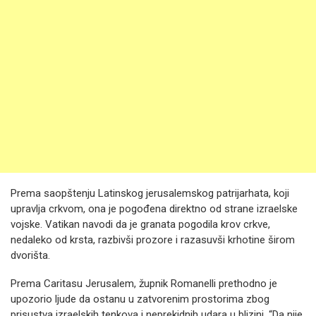
Prema saopštenju Latinskog jerusalemskog patrijarhata, koji
upravlja crkvom, ona je pogođena direktno od strane izraelske
vojske. Vatikan navodi da je granata pogodila krov crkve,
nedaleko od krsta, razbivši prozore i razasuvši krhotine širom
dvorišta.
Prema Caritasu Jerusalem, župnik Romanelli prethodno je
upozorio ljude da ostanu u zatvorenim prostorima zbog
prisustva izraelskih tenkova i neprekidnih udara u blizini. “Da nije