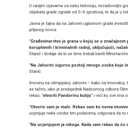
U ranijim izjavama za našu televiziju, nezadovoljni gr
objekata grade zgrade od 5–6 spratova, te da je u t
Javna je tajna da na Jahorini uglavnom grade investito
prljavog novca.
"Građevinarstvo je grana u kojoj se u značajno
koruptivnih i kriminalnih radnji, uključujući, naža
Stanić i dodaje da bi se time trebali baviti Ministarst
"Na Jahorini sigurno postoji mnogo osoba koje i
Stanić.
Imovinu na olimpijskoj Jahorini – kako na trnovskoj, tak
se tačno, iako je predsjednik Nadzornog odbora Olimp
rekao,
"otvoriti Pandorinu kutiju"
i reći ko sve ima o
"Otvorio sam je malo. Rekao sam ko nema imovinu
ucjenjuje neke osobe tim podacima, odgovara da to n
"Ne ucjenjujem ja nikoga. Kada sam rekao da ću o