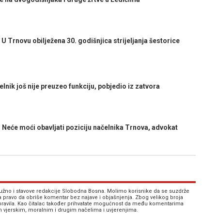
rnovu obilježena 30. godišnjica strijeljanja šestorice
ik još nije preuzeo funkciju, pobjedio iz zatvora
eće moći obavljati poziciju načelnika Trnova, advokat
 nužno i stavove redakcije Slobodna Bosna. Molimo korisnike da se suzdrže
va pravo da obriše komentar bez najave i objašnjenja. Zbog velikog broja
 pravila. Kao čitalac također prihvatate mogućnost da među komentarima
im vjerskim, moralnim i drugim načelima i uvjerenjima.