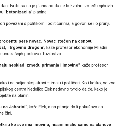
ađani tvrdili su da je planirano da se bukvalno između njihovih
oku
"betonizacija"
planine.
ri povezani s politikom i političarima, a govori se i o pranju
m procentu pere novac. Novac stečen na osnovu
lost, i trgovinu drogom"
, kaže profesor ekonomije Miladin
vo unutrašnjih poslova i Tužilaštvo.
maju nesklad između primanja i imovine"
, kaže profesor
o i na paljanskoj strani – imaju i političari. Ko i koliko, ne zna
ijskog centra Nedeljko Elek nedavno tvrdio da će, kako je
bjekte na planini.
 na Jahorini"
, kaže Elek, a na pitanje da li pokušava da
e čini.
tkriti ko sve ima imovinu, nisam mislio samo na članove