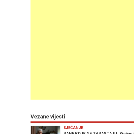
Vezane vijesti
SJEĆANJE
RANE KOJE NE ZARASTAJU: Sjećanje 