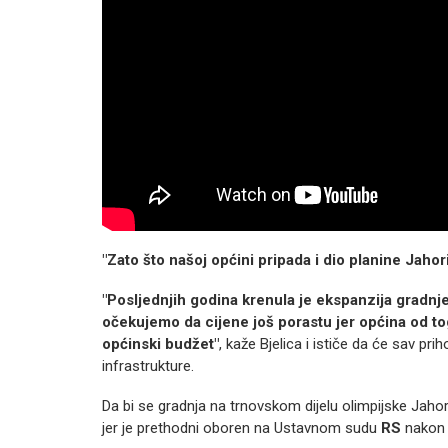
"Zato što našoj općini pripada i dio planine Jahor
"Posljednjih godina krenula je ekspanzija gradnje
očekujemo da cijene još porastu jer općina od to
općinski budžet"
, kaže Bjelica i ističe da će sav pri
infrastrukture.
Da bi se gradnja na trnovskom dijelu olimpijske Jahori
jer je prethodni oboren na Ustavnom sudu
RS
nakon ž