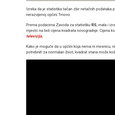
Izreka da je statistika tačan zbir netačnih podataka p
nerazvijenoj općini Trnovo.
Prema podacima Zavoda za statistiku
RS
, mala i iz
mjesto na listi cijena kvadrata novogradnje. Cijena k
televizija.
Kako je moguće da u općini koja nema ni mesnicu, ni b
potrebnih za normalan život, kvadrat stana može koš