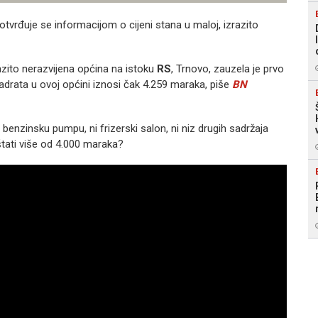
otvrđuje se informacijom o cijeni stana u maloj, izrazito
razito nerazvijena općina na istoku
RS
, Trnovo, zauzela je prvo
vadrata u ovoj općini iznosi čak 4.259 maraka, piše
BN
enzinsku pumpu, ni frizerski salon, ni niz drugih sadržaja
tati više od 4.000 maraka?