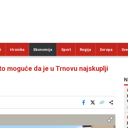
i
Hronika
Ekonomija
Sport
Regija
Evropa
Sve
o moguće da je u Trnovu najskuplji
N
Facebook
X
Kopiraj link
Više