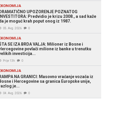
EKONOMIJA
DRAMATIČNO UPOZORENJE POZNATOG
INVESTITORA: Predvidio je krizu 2008., a sad kaže
da je moguć krah poput onog iz 1987.
05. Avg. 2026
0
EKONOMIJA
ŠTA SE IZA BRDA VALJA: Milioner iz Bosne i
Hercegovine povlači milione iz banke u trenutku
velikih investicija...
Prije 13h
0
EKONOMIJA
RAMPA NA GRANICI: Masovno vraćanje vozača iz
Bosne i Hercegovine sa granica Europske unije,
razlog je...
04. Avg. 2026
0