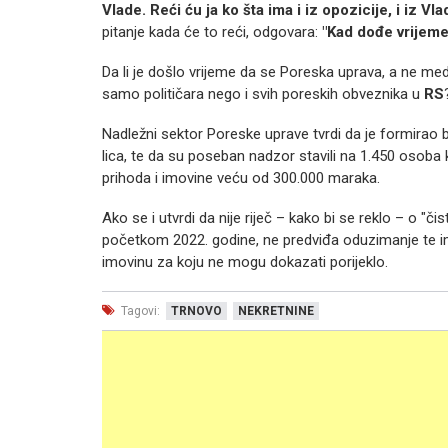
Vlade. Reći ću ja ko šta ima i iz opozicije, i iz 
pitanje kada će to reći, odgovara:
"Kad dođe vrijeme
Da li je došlo vrijeme da se Poreska uprava, a ne med
samo političara nego i svih poreskih obveznika u
RS
Nadležni sektor Poreske uprave tvrdi da je formirao 
lica, te da su poseban nadzor stavili na 1.450 osoba k
prihoda i imovine veću od 300.000 maraka.
Ako se i utvrdi da nije riječ – kako bi se reklo – o "č
početkom 2022. godine, ne predviđa oduzimanje te i
imovinu za koju ne mogu dokazati porijeklo.
Tagovi:
TRNOVO
NEKRETNINE