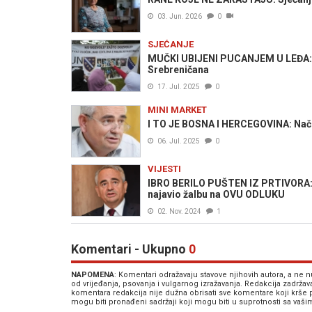
03. Jun. 2026
0
SJEĆANJE
MUČKI UBIJENI PUCANJEM U LEĐA: U T
Srebreničana
17. Jul. 2025
0
MINI MARKET
I TO JE BOSNA I HERCEGOVINA: Načeln
06. Jul. 2025
0
VIJESTI
IBRO BERILO PUŠTEN IZ PRTIVORA: N
najavio žalbu na OVU ODLUKU
02. Nov. 2024
1
Komentari - Ukupno
0
NAPOMENA
: Komentari odražavaju stavove njihovih autora, a ne
od vrijeđanja, psovanja i vulgarnog izražavanja. Redakcija zadrža
komentara redakcija nije dužna obrisati sve komentare koji krše
mogu biti pronađeni sadržaji koji mogu biti u suprotnosti sa vaš