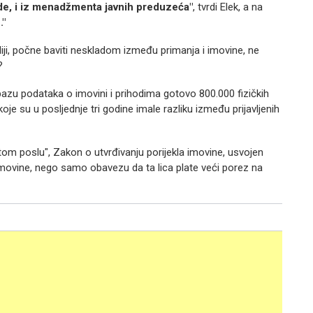
Vlade, i iz menadžmenta javnih preduzeća"
, tvrdi Elek, a na
."
iji, počne baviti neskladom između primanja i imovine, ne
?
bazu podataka o imovini i prihodima gotovo 800.000 fizičkih
oje su u posljednje tri godine imale razliku između prijavljenih
istom poslu", Zakon o utvrđivanju porijekla imovine, usvojen
movine, nego samo obavezu da ta lica plate veći porez na