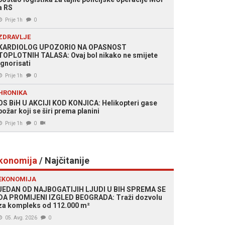
a RS
Prije 1h
0
ZDRAVLJE
KARDIOLOG UPOZORIO NA OPASNOST
TOPLOTNIH TALASA: Ovaj bol nikako ne smijete
ignorisati
Prije 1h
0
HRONIKA
OS BiH U AKCIJI KOD KONJICA: Helikopteri gase
požar koji se širi prema planini
Prije 1h
0
konomija
/ Najčitanije
EKONOMIJA
JEDAN OD NAJBOGATIJIH LJUDI U BIH SPREMA SE
DA PROMIJENI IZGLED BEOGRADA: Traži dozvolu
za kompleks od 112.000 m²
05. Avg. 2026
0