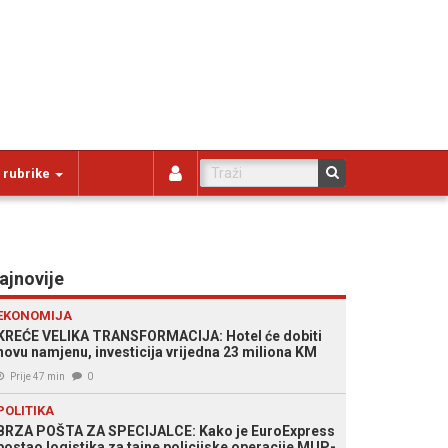
 rubrike
ajnovije
EKONOMIJA
KREĆE VELIKA TRANSFORMACIJA: Hotel će dobiti
novu namjenu, investicija vrijedna 23 miliona KM
Prije 47 min
0
POLITIKA
BRZA POŠTA ZA SPECIJALCE: Kako je EuroExpress
postao logistika za tajne policijske operacije MUP-