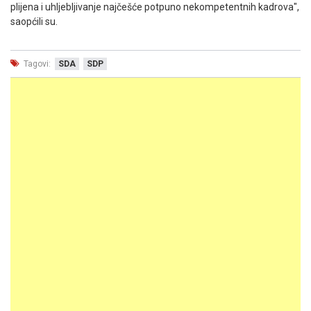
plijena i uhljebljivanje najčešće potpuno nekompetentnih kadrova",
saopćili su.
Tagovi:
SDA
SDP