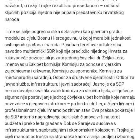
nažalost, u režiji Trojke rezultirao presedanom – od šest
ključnih pozicija nijedna nije pripala predstavniku hrvatskog
naroda.
Time se šalje pogrešna slika o Sarajevu kao glavnom gradu i
modelu za cijelu Bosnu i Hercegovinu, u kojoj mora biti jednakost
svih njenih građana i naroda. Poseban teret ove odluke nosi
navodno multietnički SDP, koji nije predložio nijednog Hrvata za
rukovodeće pozicije, ali je zato jednog čovjeka, dr. Željka Lera,
imenovao u čak pet komisija: Komisiju za odnose s vjerskim
zajednicama i crkvama, Komisiju za spomenike, Komisiju za
međunarodnu saradnju, Odbor za društvene djelatnosti i Odbor za
javne službe, infrastrukturu i javni saobraćaj. Jasno je da SDP
nema dovoljno kvalifikovanih kadrova za stručna tijela, ali rješenje
sigurno nije postavljanje jednog čovjeka u pet komisija koje nemaju
poveznice s njegovom strukom – pa bio to i dr. Ler, o čijem ličnom i
profesionalnom djelu imamo pozitivan stav. Ova praksa pokazuje i
da SDP interno nagrađivanje partijskih članova vrši na teret
budžeta i preko leđa građana. Dok se Sarajevo suočava s
infrastrukturnim, saobraćajnim i ekonomskim kolapsom, Trojka je
cijeli mandat potrošila na stranačka kadroviranja, podjelu izbornog