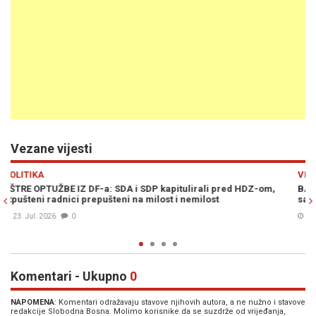
Vezane vijesti
Previous
N
VIJESTI
DZ-om,
BAKIR IZETBEGOVIĆ UZBURKAO JAVNOST: "Otvoren sam za f
sa SDP-om; Murphy je slagao da bi..." (VIDEO)
23. Jun. 2026
1
Komentari - Ukupno
0
NAPOMENA
: Komentari odražavaju stavove njihovih autora, a ne nužno i stavove
redakcije Slobodna Bosna. Molimo korisnike da se suzdrže od vrijeđanja,