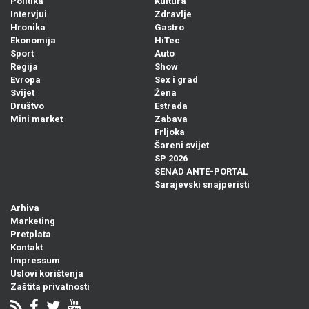
Politika
Kultura
Intervjui
Zdravlje
Hronika
Gastro
Ekonomija
HiTec
Sport
Auto
Regija
Show
Evropa
Sex i grad
Svijet
Žena
Društvo
Estrada
Mini market
Zabava
Frljoka
Šareni svijet
SP 2026
SENAD ANTE-PORTAL
Sarajevski snajperisti
Arhiva
Marketing
Pretplata
Kontakt
Impressum
Uslovi korištenja
Zaštita privatnosti