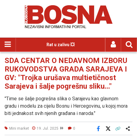
Rat u zalivu 💥
SDA CENTAR O NEDAVNOM IZBORU
RUKOVODSTVA GRADA SARAJEVA I
GV: "Trojka urušava multietičnost
Sarajeva i šalje pogrešnu sliku..."
"Time se šalje pogrešna slika o Sarajevu kao glavnom
gradu i modelu za cijelu Bosnu i Hercegovinu, u kojoj mora
biti jednakost svih njenih građana i naroda."
Mini market
19. Jul. 2025
0
Facebook
X
Kopiraj link
Više