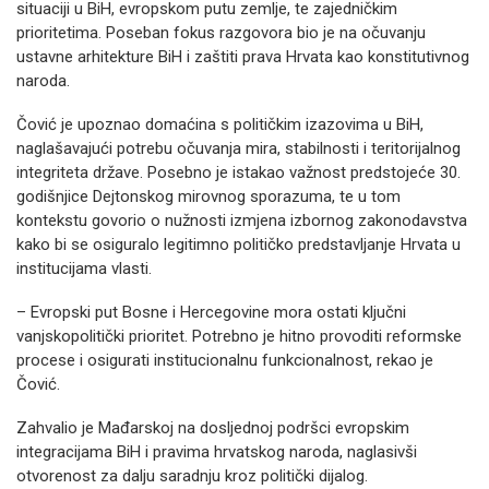
situaciji u BiH, evropskom putu zemlje, te zajedničkim
prioritetima. Poseban fokus razgovora bio je na očuvanju
ustavne arhitekture BiH i zaštiti prava Hrvata kao konstitutivnog
naroda.
Čović je upoznao domaćina s političkim izazovima u BiH,
naglašavajući potrebu očuvanja mira, stabilnosti i teritorijalnog
integriteta države. Posebno je istakao važnost predstojeće 30.
godišnjice Dejtonskog mirovnog sporazuma, te u tom
kontekstu govorio o nužnosti izmjena izbornog zakonodavstva
kako bi se osiguralo legitimno političko predstavljanje Hrvata u
institucijama vlasti.
– Evropski put Bosne i Hercegovine mora ostati ključni
vanjskopolitički prioritet. Potrebno je hitno provoditi reformske
procese i osigurati institucionalnu funkcionalnost, rekao je
Čović.
Zahvalio je Mađarskoj na dosljednoj podršci evropskim
integracijama BiH i pravima hrvatskog naroda, naglasivši
otvorenost za dalju saradnju kroz politički dijalog.