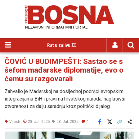
Rat u zalivu 💥
ČOVIĆ U BUDIMPEŠTI: Sastao se s
šefom mađarske diplomatije, evo o
čemu su razgovarali
Zahvalio je Mađarskoj na dosljednoj podršci evropskim
integracijama BiH i pravima hrvatskog naroda, naglasivši
otvorenost za dalju saradnju kroz politički dijalog.
Vijesti
28. Jul. 2025
28. Jul. 2025
1
Facebook
X
Kopiraj link
Više