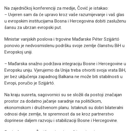
Na zajedničkoj konferenciji za medije, Čović je istakao:
– Uvjeren sam da će upravo kroz vaše razumijevanje i vaš glas
u evropskim institucijama Bosna i Hercegovina dobiti zasluženu
šansu za ubrzan evropski put.
Ministar vanjskih poslova i trgovine Mađarske Péter Szijjártó
ponovio je nedvosmislenu podršku svoje zemlje članstvu BiH u
Evropskoj uniji.
– Mađarska snažno podržava integraciju Bosne i Hercegovine u
Evropsku uniju. Vjerujemo da Unija treba otvoriti svoja vrata BiH,
jer bez uključenja zapadnog Balkana ne može biti stabilnosti u
Evropi, poručio je Szijjártó.
Na kraju susreta, sagovornici su se složili da postoji značajan
prostor za dodatno jačanje saradnje na političkom,
ekonomskom i društvenom planu. Istaknuti su dobri bilateralni
odnosi dvije zemlje, te spremnost da se kroz partnerstvo
doprinese daljem razvoju i stabilizaciji Bosne i Hercegovine.