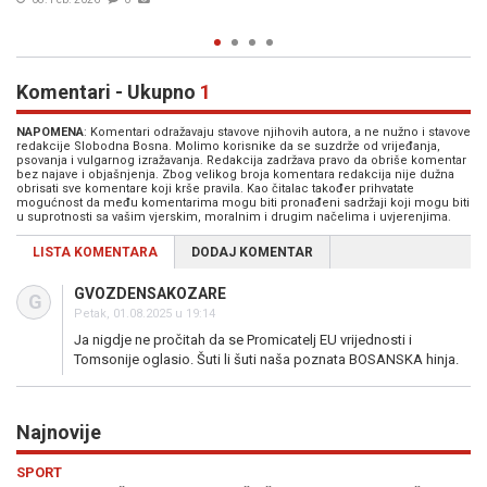
02. Feb. 2026
2
Komentari - Ukupno
1
NAPOMENA
: Komentari odražavaju stavove njihovih autora, a ne nužno i stavove
redakcije Slobodna Bosna. Molimo korisnike da se suzdrže od vrijeđanja,
psovanja i vulgarnog izražavanja. Redakcija zadržava pravo da obriše komentar
bez najave i objašnjenja. Zbog velikog broja komentara redakcija nije dužna
obrisati sve komentare koji krše pravila. Kao čitalac također prihvatate
mogućnost da među komentarima mogu biti pronađeni sadržaji koji mogu biti
u suprotnosti sa vašim vjerskim, moralnim i drugim načelima i uvjerenjima.
LISTA KOMENTARA
DODAJ KOMENTAR
GVOZDENSAKOZARE
G
Petak, 01.08.2025 u 19:14
Ja nigdje ne pročitah da se Promicatelj EU vrijednosti i
Tomsonije oglasio. Šuti li šuti naša poznata BOSANSKA hinja.
Najnovije
Previous
N
HRONIKA