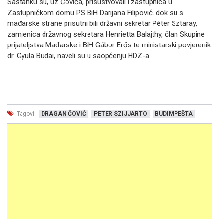
Sastanku su, uz Čovića, prisustvovali i zastupnica u
Zastupničkom domu PS BiH Darijana Filipović, dok su s
mađarske strane prisutni bili državni sekretar Péter Sztaray,
zamjenica državnog sekretara Henrietta Balajthy, član Skupine
prijateljstva Mađarske i BiH Gábor Erős te ministarski povjerenik
dr. Gyula Budai, naveli su u saopćenju HDZ-a.
Tagovi:
DRAGAN ČOVIĆ
PETER SZIJJARTO
BUDIMPEŠTA