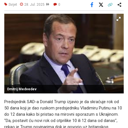
Svijet
28. Jul. 2025
0
Facebook
X
Kopiraj link
Više
Dmitrij Medvedev
Predsjednik SAD-a Donald Trump izjavio je da skraćuje rok od
50 dana koji je dao ruskom predsjedniku Vladimiru Putinu na 10
do 12 dana kako bi pristao na mirovni sporazum s Ukrajinom.
"Da, postavit ću novi rok od otprilike 10 ili 12 dana od danas",
rekao je Trump novinarima dok je govorio uz britanskog