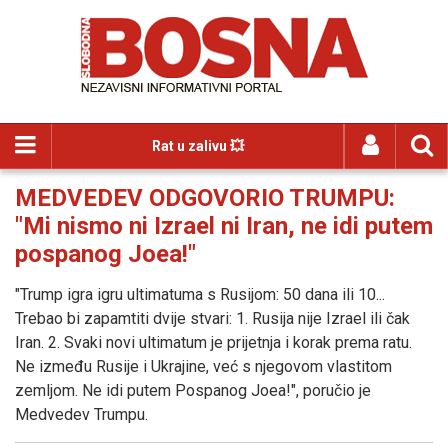
Rat u zalivu 💥
MEDVEDEV ODGOVORIO TRUMPU:
"Mi nismo ni Izrael ni Iran, ne idi putem
pospanog Joea!"
"Trump igra igru ultimatuma s Rusijom: 50 dana ili 10...
Trebao bi zapamtiti dvije stvari: 1. Rusija nije Izrael ili čak
Iran. 2. Svaki novi ultimatum je prijetnja i korak prema ratu.
Ne između Rusije i Ukrajine, već s njegovom vlastitom
zemljom. Ne idi putem Pospanog Joea!", poručio je
Medvedev Trumpu.