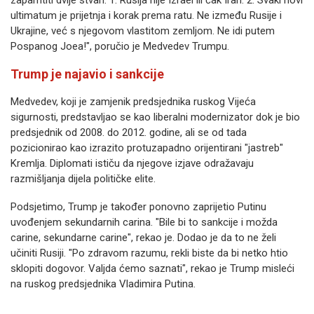
zapamtiti dvije stvari: 1. Rusija nije Izrael ili čak Iran. 2. Svaki novi
ultimatum je prijetnja i korak prema ratu. Ne između Rusije i
Ukrajine, već s njegovom vlastitom zemljom. Ne idi putem
Pospanog Joea!", poručio je Medvedev Trumpu.
Trump je najavio i sankcije
Medvedev, koji je zamjenik predsjednika ruskog Vijeća
sigurnosti, predstavljao se kao liberalni modernizator dok je bio
predsjednik od 2008. do 2012. godine, ali se od tada
pozicionirao kao izrazito protuzapadno orijentirani "jastreb"
Kremlja. Diplomati ističu da njegove izjave odražavaju
razmišljanja dijela političke elite.
Podsjetimo, Trump je također ponovno zaprijetio Putinu
uvođenjem sekundarnih carina. "Bile bi to sankcije i možda
carine, sekundarne carine", rekao je. Dodao je da to ne želi
učiniti Rusiji. "Po zdravom razumu, rekli biste da bi netko htio
sklopiti dogovor. Valjda ćemo saznati", rekao je Trump misleći
na ruskog predsjednika Vladimira Putina.