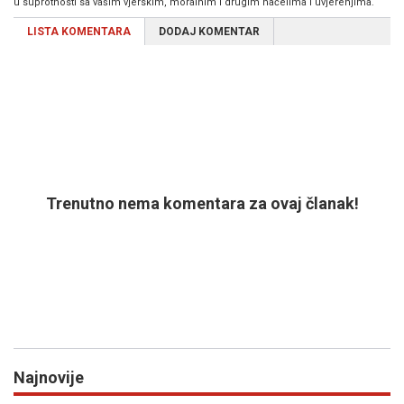
u suprotnosti sa vašim vjerskim, moralnim i drugim načelima i uvjerenjima.
LISTA KOMENTARA
DODAJ KOMENTAR
Trenutno nema komentara za ovaj članak!
Najnovije
Previous
N