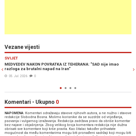
Vezane vijesti
Previous
N
EVROPA
 imao
"SADA STE META NAŠEG NUKLEARNOG ORUŽJA": Rusija zapri
članici NATO nakon poteza koji je GODINAMA ZABRANJIVA
"Dostigli ste vrhunac"
03. Jul. 2026
0
Komentari - Ukupno
0
NAPOMENA
: Komentari odražavaju stavove njihovih autora, a ne nužno i stavove
redakcije Slobodna Bosna. Molimo korisnike da se suzdrže od vrijeđanja,
psovanja i vulgarnog izražavanja. Redakcija zadržava pravo da obriše komentar
bez najave i objašnjenja. Zbog velikog broja komentara redakcija nije dužna
obrisati sve komentare koji krše pravila. Kao čitalac također prihvatate
mogućnost da među komentarima mogu biti pronađeni sadržaji koji mogu biti