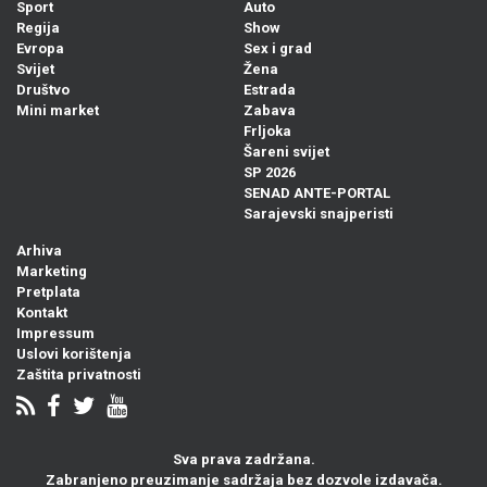
Sport
Auto
Regija
Show
Evropa
Sex i grad
Svijet
Žena
Društvo
Estrada
Mini market
Zabava
Frljoka
Šareni svijet
SP 2026
SENAD ANTE-PORTAL
Sarajevski snajperisti
Arhiva
Marketing
Pretplata
Kontakt
Impressum
Uslovi korištenja
Zaštita privatnosti
Sva prava zadržana.
Zabranjeno preuzimanje sadržaja bez dozvole izdavača.