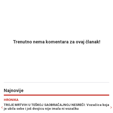
Trenutno nema komentara za ovaj članak!
Najnovije
Previous
N
SPORT
ĆAJNOJ NESREĆI: Vozačica koja
USRED RAZVODA SA ANOM IVANOVIĆ K
mala ni vozačku
Bastian Schweinsteiger iskeširao mil