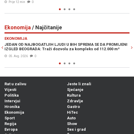
Prije 13 min
0
Ekonomija
/ Najčitanije
Previous
N
EKONOMIJA
I U BIH SPREMA SE DA PROMIJENI
DRAMATIČNO UPOZORENJE POZNATO
lu za kompleks od 112.000 m²
je krizu 2008., a sad kaže da je mo
05. Avg. 2026
0
Rat u zalivu
Jeste li znali
Vijesti
Sjećanje
Politika
Kultura
Intervjui
Zdravlje
Hronika
Gastro
Ekonomija
HiTec
Sport
Auto
Regija
Show
Evropa
Sex i grad