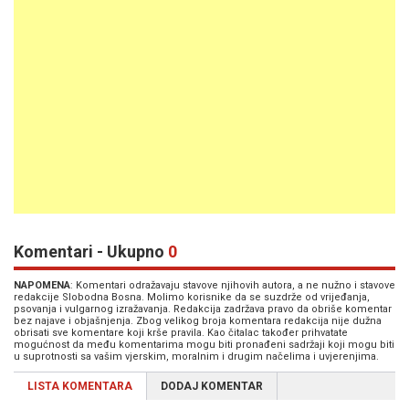
Komentari - Ukupno
0
NAPOMENA
: Komentari odražavaju stavove njihovih autora, a ne nužno i stavove
redakcije Slobodna Bosna. Molimo korisnike da se suzdrže od vrijeđanja,
psovanja i vulgarnog izražavanja. Redakcija zadržava pravo da obriše komentar
bez najave i objašnjenja. Zbog velikog broja komentara redakcija nije dužna
obrisati sve komentare koji krše pravila. Kao čitalac također prihvatate
mogućnost da među komentarima mogu biti pronađeni sadržaji koji mogu biti
u suprotnosti sa vašim vjerskim, moralnim i drugim načelima i uvjerenjima.
LISTA KOMENTARA
DODAJ KOMENTAR