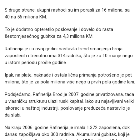
S druge strane, ukupni rashodi su im porasli za 16 miliona, sa
40 na 56 miliona KM.
To je dodatno opteretilo poslovanje i dovelo do rasta
šestomjesečnog gubitka za 4,3 miliona KM.
Rafinerija je i u ovoj godini nastavila trend smanjenja broja
zaposlenih i trenutno ima 314 radnika, što je za 10 manje nego
u istom periodu prošle godine.
Ipak, na plate, naknade i ostala lična primanja potrošeno je pet
miliona, što je za pola miliona više nego u prvih pola godine lani.
Podsjećamo, Rafinerija Brod je 2007. godine privatizovana, tada
u vlasničku strukturu ulazi ruski kapital. Iako su najavljivani veliki
iskoraci u naftnoj industriji, poslovanje preduzeća nastavilo je
da slabi.
Na kraju 2006. godine Rafinerija je imala 1.372 zaposlena, dok
danas zapošljava oko 300 radnika. Akumulirani gubitak, koji je