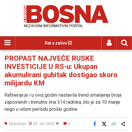
Rat u zalivu 💥
PROPAST NAJVEĆE RUSKE
INVESTICIJE U RS-u: Ukupan
akumulirani gubitak dostigao skoro
milijardu KM
Rafinerija je i u ovoj godini nastavila trend smanjenja broja
zaposlenih i trenutno ima 314 radnika, što je za 10 manje
nego u istom periodu prošle godine.
Ekonomija
29. Jul. 2025
0
Facebook
X
Kopiraj link
Više