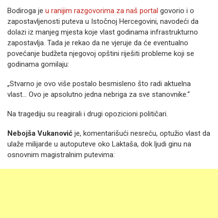
Bodiroga je
u ranijim razgovorima za naš portal
govorio i o
zapostavljenosti puteva u Istočnoj Hercegovini, navodeći da
dolazi iz manjeg mjesta koje vlast godinama infrastrukturno
zapostavlja. Tada je rekao da ne vjeruje da će eventualno
povećanje budžeta njegovoj opštini riješiti probleme koji se
godinama gomilaju:
„Stvarno je ovo više postalo besmisleno što radi aktuelna
vlast… Ovo je apsolutno jedna nebriga za sve stanovnike.“
Na tragediju su reagirali i drugi opozicioni političari.
Nebojša Vukanović
je, komentarišući nesreću, optužio vlast da
ulaže milijarde u autoputeve oko Laktaša, dok ljudi ginu na
osnovnim magistralnim putevima: