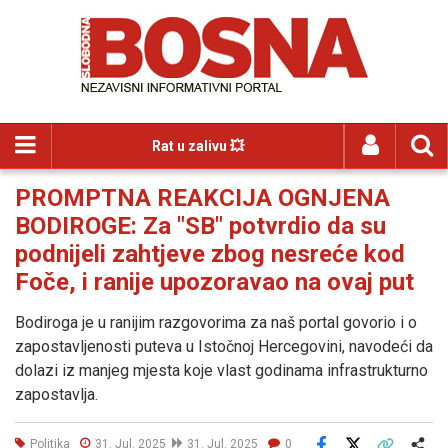
Rat u zalivu 💥
PROMPTNA REAKCIJA OGNJENA
BODIROGE: Za "SB" potvrdio da su
podnijeli zahtjeve zbog nesreće kod
Foče, i ranije upozoravao na ovaj put
Bodiroga je u ranijim razgovorima za naš portal govorio i o
zapostavljenosti puteva u Istočnoj Hercegovini, navodeći da
dolazi iz manjeg mjesta koje vlast godinama infrastrukturno
zapostavlja.
Politika
31. Jul. 2025
31. Jul. 2025
0