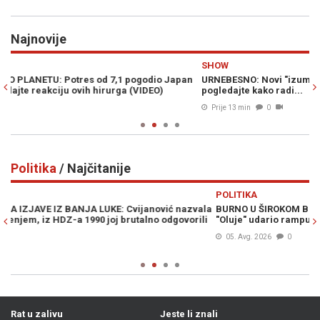
Najnovije
Previous
N
SHOW
H
n
URNEBESNO: Novi "izum" u trans bacio pivopije širom svijeta,
UŽ
pogledajte kako radi...
ce
Prije 13 min
0
Politika
/ Najčitanije
Previous
N
POLITIKA
P
la
BURNO U ŠIROKOM BRIJEGU: Čović pred samo obilježavanje
"
i
"Oluje" udario rampu Lučiću
ne
B
05. Avg. 2026
0
Rat u zalivu
Jeste li znali