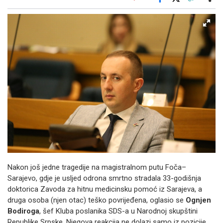
Facebook
X
Kopiraj link
Više
Nakon još jedne tragedije na magistralnom putu Foča–
Sarajevo, gdje je usljed odrona smrtno stradala 33-godišnja
doktorica Zavoda za hitnu medicinsku pomoć iz Sarajeva, a
druga osoba (njen otac) teško povrijeđena, oglasio se
Ognjen
Bodiroga
, šef Kluba poslanika SDS-a u Narodnoj skupštini
Republike Srpske. Njegova reakcija ne dolazi samo iz pozicije