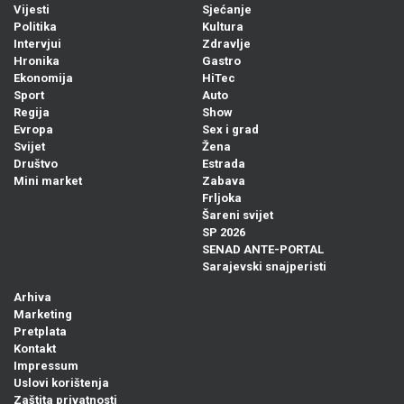
Vijesti
Sjećanje
Politika
Kultura
Intervjui
Zdravlje
Hronika
Gastro
Ekonomija
HiTec
Sport
Auto
Regija
Show
Evropa
Sex i grad
Svijet
Žena
Društvo
Estrada
Mini market
Zabava
Frljoka
Šareni svijet
SP 2026
SENAD ANTE-PORTAL
Sarajevski snajperisti
Arhiva
Marketing
Pretplata
Kontakt
Impressum
Uslovi korištenja
Zaštita privatnosti