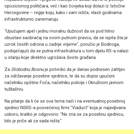
opozicionog političara, već i kao čovjeka koji dolazi iz Istočne
Hercegovine – regije koju, kako i sam ističe, vlasti godinama
infrastrukturno zanemaruju.
"Upućujem apel i jednu moralnu dužnost da se pod hitno
obustavi saobraćaj na ovom putnom pravcu, da se ispita šta je
uzrok čestih odrona u zadnje vrijeme", poručio je Bodiroga,
podsjećajući da se putna infrastruktura u tom dijelu RS-a nalazi
u stanju koje direktno ugrožava živote građana.
Za
Slobodnu Bosnu
je potvrdio da je danas podnesen zahtjev
za održavanje posebne sjednice, te da su dopisi upućeni
načelniku opštine Foča, načelniku policije i Okružnom javnom
tužilaštvu.
Na pitanje da li će se ova tema naći i na eventualnoj posebnoj
sjednici NSRS-a posvećenoj firmi "Viaduct" koja je najavljivana
uskoro, kratko je odgovorio: "Ne zna se za posebnu sjednicu,
bilo je priče ali za sada ništa."