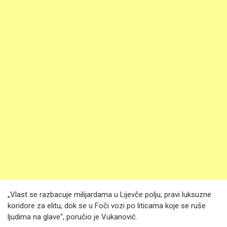
„Vlast se razbacuje milijardama u Lijevče polju, pravi luksuzne
koridore za elitu, dok se u Foči vozi po liticama koje se ruše
ljudima na glave“, poručio je Vukanović.