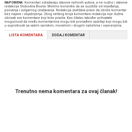
NAPOMENA
: Komentari odražavaju stavove njihovih autora, a ne nužno i stavove
redakcije Slobodna Bosna. Molimo korisnike da se suzdrže od vrijeđanja,
psovanja i vulgarnog izražavanja. Redakcija zadržava pravo da obriše komentar
bez najave i objašnjenja. Zbog velikog broja komentara redakcija nije dužna
obrisati sve komentare koji krše pravila. Kao čitalac također prihvatate
mogućnost da među komentarima mogu biti pronađeni sadržaji koji mogu biti
u suprotnosti sa vašim vjerskim, moralnim i drugim načelima i uvjerenjima.
LISTA KOMENTARA
DODAJ KOMENTAR
Trenutno nema komentara za ovaj članak!