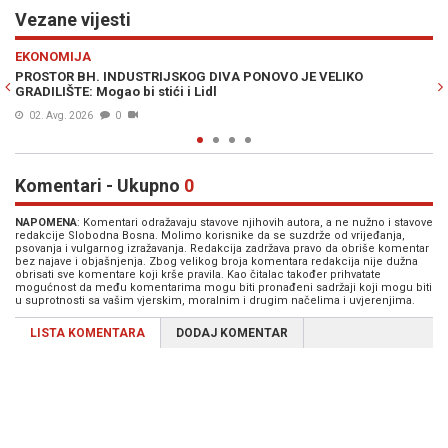
Vezane vijesti
Previous
N
HRONIKA
IKO
SAOBRAĆAJNA NESREĆA U ŽIVINICAMA: Smrtno stradao 
godišnji vozač
01. Avg. 2026
0
Komentari - Ukupno
0
NAPOMENA
: Komentari odražavaju stavove njihovih autora, a ne nužno i stavove
redakcije Slobodna Bosna. Molimo korisnike da se suzdrže od vrijeđanja,
psovanja i vulgarnog izražavanja. Redakcija zadržava pravo da obriše komentar
bez najave i objašnjenja. Zbog velikog broja komentara redakcija nije dužna
obrisati sve komentare koji krše pravila. Kao čitalac također prihvatate
mogućnost da među komentarima mogu biti pronađeni sadržaji koji mogu biti
u suprotnosti sa vašim vjerskim, moralnim i drugim načelima i uvjerenjima.
LISTA KOMENTARA
DODAJ KOMENTAR