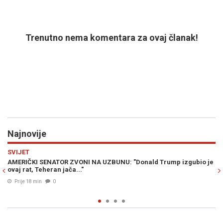
Trenutno nema komentara za ovaj članak!
Najnovije
Previous
N
MINI MARKET
ld Trump izgubio je
BRUTALNI ODGOVOR KOJI JE DODIKA OSTAVIO BE
„Negator genocida iz Laktaša hvali se da je prij
ubojice...“
Prije 25 min
0