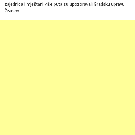
zajednica i mještani više puta su upozoravali Gradsku upravu
Živinica.