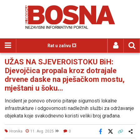
Rat u zalivu 💥
UŽAS NA SJEVEROISTOKU BiH:
Djevojčica propala kroz dotrajale
drvene daske na pješačkom mostu,
mještani u šoku...
Incident je ponovo otvorio pitanje sigurnosti lokalne
infrastrukture i odgovornosti nadležnih službi za održavanje
objekata koje svakodnevno koristi veliki broj građana.
Hronika
11. Avg. 2025
0
Facebook
X
Kopiraj link
Više