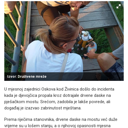
Izvor: Društvene mreže
U mjesnoj zajednici Oskova kod Živinica došlo do incidenta
kada je djevojčica propala kroz dotrajale drvene daske na
pješačkom mostu. Srećom, zadobila je lakše povrede, ali
događaj je izazvao zabrinutost mještana.
Prema riječima stanovnika, drvene daske na mostu već duže
vrijeme su u lošem stanju, a o njihovoj opasnosti mjesna