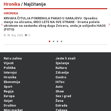
Hronika
/ Najčitanije
Previous
N
HRONIKA
JEVU: Opsadno
POTVRĐENA OPTUŽNICA PROTIV SLUŽBENICE UIO B
E - Drama počela
knjižila uplate i oštetila državu za 186.415 KM
da je uslijedio HAOS
07. Avg. 2026
0
Rat u zalivu
Jeste li znali
Vijesti
Sjećanje
Politika
Kultura
Intervjui
Zdravlje
Hronika
Gastro
Ekonomija
HiTec
Sport
Auto
Regija
Show
Evropa
Sex i grad
Svijet
Žena
Društvo
Estrada
Mini market
Zabava