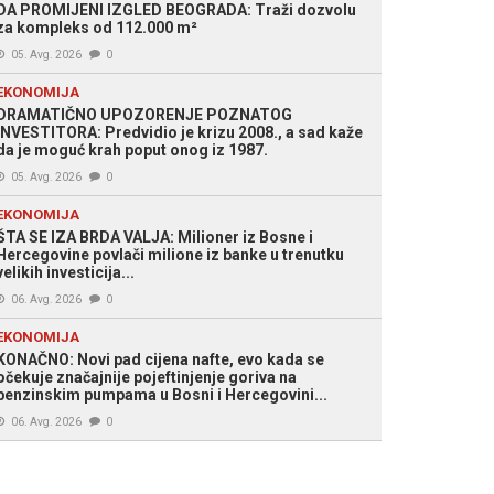
DA PROMIJENI IZGLED BEOGRADA: Traži dozvolu
za kompleks od 112.000 m²
05. Avg. 2026
0
EKONOMIJA
DRAMATIČNO UPOZORENJE POZNATOG
INVESTITORA: Predvidio je krizu 2008., a sad kaže
da je moguć krah poput onog iz 1987.
05. Avg. 2026
0
EKONOMIJA
ŠTA SE IZA BRDA VALJA: Milioner iz Bosne i
Hercegovine povlači milione iz banke u trenutku
velikih investicija...
06. Avg. 2026
0
EKONOMIJA
KONAČNO: Novi pad cijena nafte, evo kada se
očekuje značajnije pojeftinjenje goriva na
benzinskim pumpama u Bosni i Hercegovini...
06. Avg. 2026
0