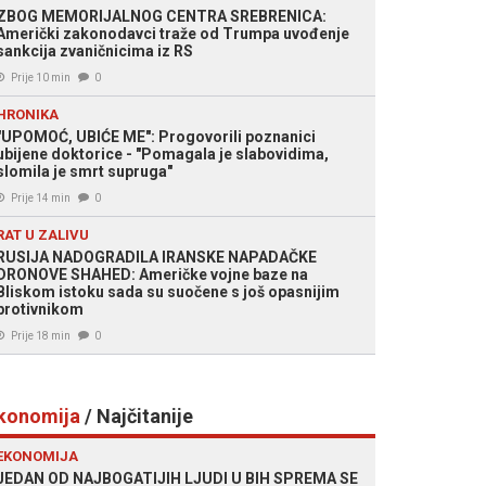
ZBOG MEMORIJALNOG CENTRA SREBRENICA:
Američki zakonodavci traže od Trumpa uvođenje
sankcija zvaničnicima iz RS
Prije 10 min
0
HRONIKA
"UPOMOĆ, UBIĆE ME": Progovorili poznanici
ubijene doktorice - "Pomagala je slabovidima,
slomila je smrt supruga"
Prije 14 min
0
RAT U ZALIVU
RUSIJA NADOGRADILA IRANSKE NAPADAČKE
DRONOVE SHAHED: Američke vojne baze na
Bliskom istoku sada su suočene s još opasnijim
protivnikom
Prije 18 min
0
konomija
/ Najčitanije
EKONOMIJA
JEDAN OD NAJBOGATIJIH LJUDI U BIH SPREMA SE