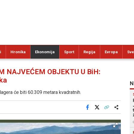
i
Hronika
Ekonomija
Sport
Regija
Evropa
Sve
OM NAJVEĆEM OBJEKTU U BiH:
ika
N
lagera će biti 60.309 metara kvadratnih.
Facebook
X
Kopiraj link
Više