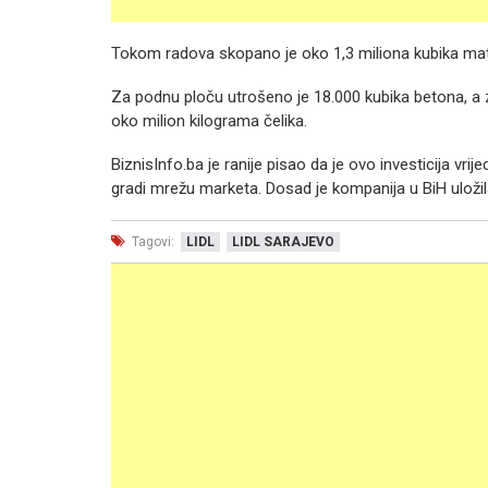
Tokom radova skopano je oko 1,3 miliona kubika mate
Za podnu ploču utrošeno je 18.000 kubika betona, a z
oko milion kilograma čelika.
BiznisInfo.ba je ranije pisao da je ovo investicija vr
gradi mrežu marketa. Dosad je kompanija u BiH uložil
Tagovi:
LIDL
LIDL SARAJEVO