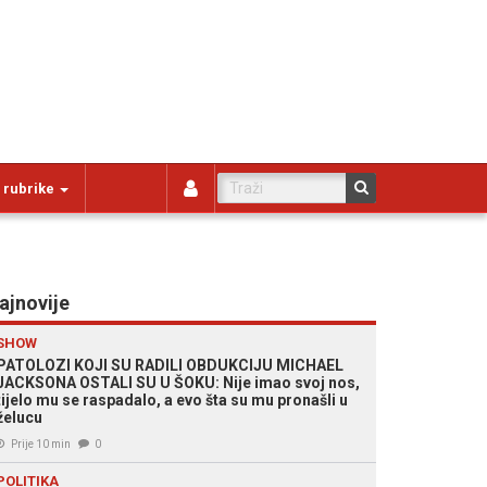
 rubrike
ajnovije
SHOW
PATOLOZI KOJI SU RADILI OBDUKCIJU MICHAEL
JACKSONA OSTALI SU U ŠOKU: Nije imao svoj nos,
tijelo mu se raspadalo, a evo šta su mu pronašli u
želucu
Prije 10 min
0
POLITIKA