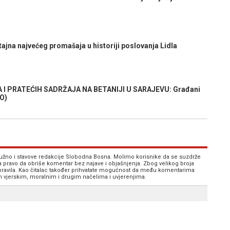
jna najvećeg promašaja u historiji poslovanja Lidla
I PRATEĆIH SADRŽAJA NA BETANIJI U SARAJEVU: Građani
TO)
 nužno i stavove redakcije Slobodna Bosna. Molimo korisnike da se suzdrže
va pravo da obriše komentar bez najave i objašnjenja. Zbog velikog broja
 pravila. Kao čitalac također prihvatate mogućnost da među komentarima
im vjerskim, moralnim i drugim načelima i uvjerenjima.