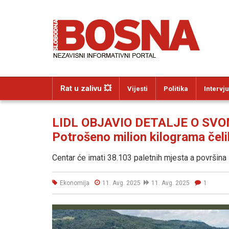
Rat u zalivu 💥
Vijesti
Politika
Intervju
LIDL OBJAVIO DETALJE O SV
Potrošeno milion kilograma čel
Centar će imati 38.103 paletnih mjesta a površina 
Ekonomija
11. Avg. 2025
11. Avg. 2025
1