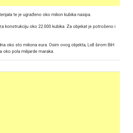
rijala te je ugrađeno oko milion kubika nasipa.
a konstrukciju oko 22.000 kubika. Za objekat je potrošeno i
ijedna oko sto miliona eura. Osim ovog objekta, Lidl širom BiH
a oko pola milijarde maraka.