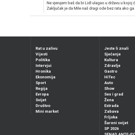
Ne vjerujem baš da bi Lidl ulagao u državu u kojoj će
Zaključak je da Mile naš dragi ode bez rata ako ga 
Rat u zalivu
Jeste li znali
Vijesti
Sjećanje
Politika
Kultura
Intervjui
Zdravlje
Hronika
Gastro
Ekonomija
HiTec
Sport
Auto
Regija
Show
Evropa
Sex i grad
Svijet
Žena
Društvo
Estrada
Mini market
Zabava
Frljoka
Šareni svijet
SP 2026
SENAD ANTE-P