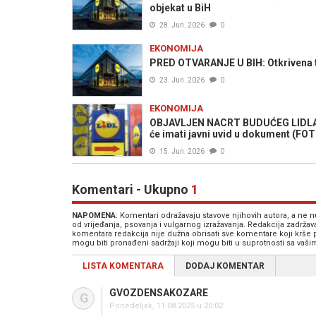
objekat u BiH
28. Jun. 2026
0
EKONOMIJA
PRED OTVARANJE U BIH: Otkrivena ta
23. Jun. 2026
0
EKONOMIJA
OBJAVLJEN NACRT BUDUĆEG LIDLA 
će imati javni uvid u dokument (FO
15. Jun. 2026
0
Komentari - Ukupno
1
NAPOMENA
: Komentari odražavaju stavove njihovih autora, a ne
od vrijeđanja, psovanja i vulgarnog izražavanja. Redakcija zadrža
komentara redakcija nije dužna obrisati sve komentare koji krše
mogu biti pronađeni sadržaji koji mogu biti u suprotnosti sa vaš
LISTA KOMENTARA
DODAJ KOMENTAR
GVOZDENSAKOZARE
G
Ponedeljak, 11.08.2025 u 20:02