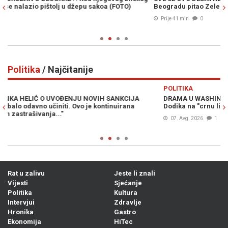
Beogradu pitao Zelenskog - "Kako da ubijemo što više Rusa?"
"S
pr
Prije 41 min
0
Politika
/ Najčitanije
Previous
N
POLITIKA
P
DRAMA U WASHINGTONU: Kongresmeni traže vraćanje Milorada
M
Dodika na "crnu listu", ali ni to nije sve...
„
H
07. Avg. 2026
1
Rat u zalivu
Jeste li znali
Vijesti
Sjećanje
Politika
Kultura
Intervjui
Zdravlje
Hronika
Gastro
Ekonomija
HiTec