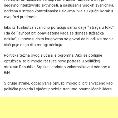
nedavno intenziviralo aktivnosti, a saslušanja visokih zvaničnika,
održana u strogo kontrolisanim uslovima, bila su ključni korak u
ovoj fazi predmeta.
Iako iz Tužilaštva zvanično poručuju samo da je “istraga u toku”
i da će “javnost biti obaviještena kada se donese tužilačka
odluka”, u pravosudnim krugovima se govori da bi odluka mogla
stići prije nego što mnogi očekuju.
Politička težina ovog slučaja je ogromna. Ako se podigne
optužnica, to bi moglo izazvati nove potrese u političkoj
strukturi Republike Srpske i dodatno zakomplikovati odnose u
BiH.
S druge strane, odbacivanje optužbi moglo bi biti shvaćeno kao
politička pobjeda i ojačati pozicije trenutno osumnjičenih lidera.