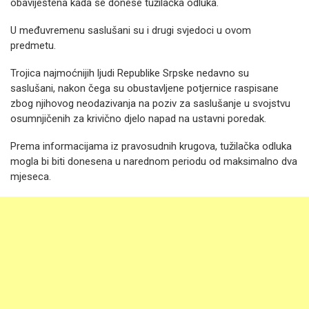
obaviještena kada se donese tužilačka odluka.
U međuvremenu saslušani su i drugi svjedoci u ovom
predmetu.
Trojica najmoćnijih ljudi Republike Srpske nedavno su
saslušani, nakon čega su obustavljene potjernice raspisane
zbog njihovog neodazivanja na poziv za saslušanje u svojstvu
osumnjičenih za krivično djelo napad na ustavni poredak.
Prema informacijama iz pravosudnih krugova, tužilačka odluka
mogla bi biti donesena u narednom periodu od maksimalno dva
mjeseca.