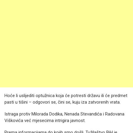
Hoće li uslijediti optužnica koja će potresti državu ili će predmet
pasti u tišini – odgovori se, čini se, kuju iza zatvorenih vrata.
Istraga protiv Milorada Dodika, Nenada Stevandića i Radovana
Viškovića već mjesecima intrigira javnost.
Prema informacijama do kojih smo došli, Tužilaštvo BiH je