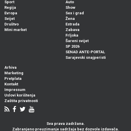
Sport
Auto
Regija
Show
Evropa
Sex i grad
Svijet
Žena
Društvo
Estrada
Mini market
Zabava
Frljoka
Šareni svijet
SP 2026
SENAD ANTE-PORTAL
Sarajevski snajperisti
Arhiva
Marketing
Pretplata
Kontakt
Impressum
Uslovi korištenja
Zaštita privatnosti
Sva prava zadržana.
Zabranjeno preuzimanje sadržaja bez dozvole izdavača.