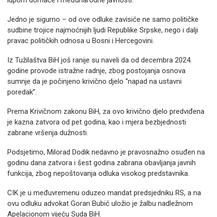
lupom domaće i međunarodne javnosti.
Jedno je sigurno – od ove odluke zavisiće ne samo političke
sudbine trojice najmoćnijih ljudi Republike Srpske, nego i dalji
pravac političkih odnosa u Bosni i Hercegovini.
Iz Tužilaštva BiH još ranije su naveli da od decembra 2024.
godine provode istražne radnje, zbog postojanja osnova
sumnje da je počinjeno krivično djelo “napad na ustavni
poredak”.
Prema Krivičnom zakonu BiH, za ovo krivično djelo predviđena
je kazna zatvora od pet godina, kao i mjera bezbjednosti
zabrane vršenja dužnosti.
Podsjetimo, Milorad Dodik nedavno je pravosnažno osuđen na
godinu dana zatvora i šest godina zabrana obavljanja javnih
funkcija, zbog nepoštovanja odluka visokog predstavnika.
CIK je u međuvremenu oduzeo mandat predsjedniku RS, a na
ovu odluku advokat Goran Bubić uložio je žalbu nadležnom
Apelacionom vijeću Suda BiH.