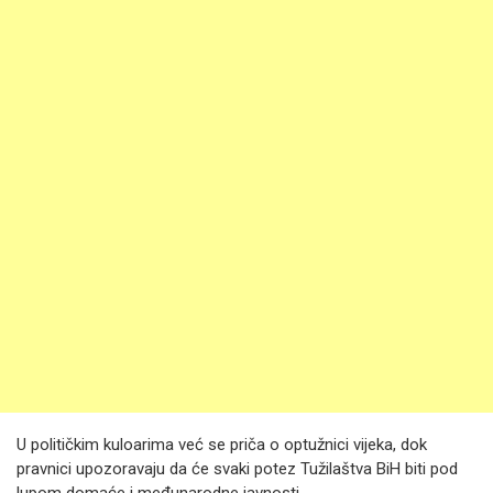
U političkim kuloarima već se priča o optužnici vijeka, dok
pravnici upozoravaju da će svaki potez Tužilaštva BiH biti pod