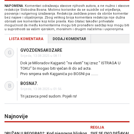
NAPOMENA
: Komentari odražavaju stavove njihovih autora, a ne nužno i stavove
redakcije Slobodna Bosna. Molimo korisnike da se suzdrže od vrijeđanja,
psovanja i vulgarnog izražavanja. Redakcija zadržava pravo da obriše komentar
bez najave i objašnjenja. Zbog velikog broja komentara redakcija nije dužna
obrisati sve komentare koji krše pravila. Kao čitalac također prihvatate
mogućnost da među komentarima mogu biti pronađeni sadržaji koji mogu biti
u suprotnosti sa vašim vjerskim, moralnim i drugim načelima i uvjerenjima.
LISTA KOMENTARA
DODAJ KOMENTAR
GVOZDENSAKOZARE
G
Srijeda, 13.08.2025 u 08:11
Dok je Miloradov Kajganić "na vlasti" taj izraz " ISTRAGA U
TOKU" bi mogao biti vječan ili do ad acta.
Prvo smjena svih Kajganića po BOSNI pa ........
BOSNA7.
B
Srijeda, 13.08.2025 u 01:56
Tri jazavca pred sudom. Pojeli rs!
Najnovije
Previous
N
REGIJA
R
g
SVE SE OVO DEŠAVALO PRED VUČIĆEM: Njemački novinar u
H