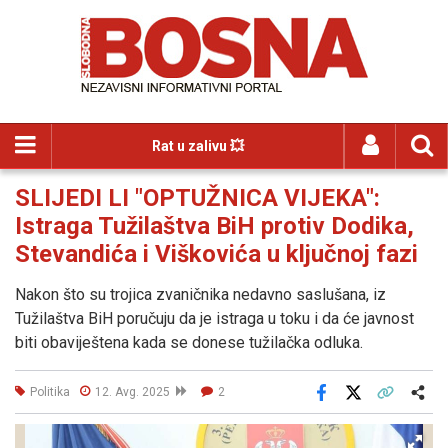
Rat u zalivu 💥
SLIJEDI LI "OPTUŽNICA VIJEKA":
Istraga Tužilaštva BiH protiv Dodika,
Stevandića i Viškovića u ključnoj fazi
Nakon što su trojica zvaničnika nedavno saslušana, iz
Tužilaštva BiH poručuju da je istraga u toku i da će javnost
biti obaviještena kada se donese tužilačka odluka.
Politika
12. Avg. 2025
2
Facebook
X
Kopiraj link
Više